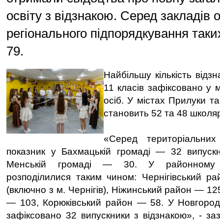
освіту з відзнакою. Серед закладів 
регіонального підпорядкування таки
79.
Найбільшу кількість відзн
11 класів зафіксовано у м
осіб. У містах Прилуки т
становить 52 та 48 школяр
«Серед територіальни
показник у Бахмацькій громаді — 32 випускн
Менській громаді — 30. У районному р
розподілилися таким чином: Чернігівський р
(включно з м. Чернігів), Ніжинський район — 1
— 103, Корюківський район — 58. У Новгород
зафіксовано 32 випускники з відзнакою», - за