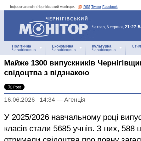
Інформ-агенція «Чернігівський монітор»:
RSS
Twitter
Facebook
Інформ-агенція
«Чернігівський монітор»
21:27:5
Четвер, 6 серпня,
Політична
Економічна
Культурна
Стил
Чернігівщина
Чернігівщина
Чернігівщина
Майже 1300 випускників Чернігівщ
свідоцтва з відзнакою
16.06.2026 14:34
—
Агенцiя
У 2025/2026 навчальному році випу
класів стали 5685 учнів. З них, 588 
отримали свідоцтва про повну зага