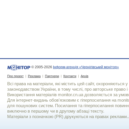
© 2005-2026
Інформ-агенція «Чернігівський монітор»
Про проект
|
Реклама
|
Партнери
|
Контакти
|
Архів
Всі права на матеріали, які містить цей сайт, охороняються у 
законодавством України, в тому числі, про авторське право і 
Використання матерiалiв monitor.cn.ua дозволяється за умов
Для iнтернет-видань обов'язковим є гiперпосилання на monito
для пошукових систем. Посилання та гіперпосилання повинні
виключно в першому чи в другому абзаці тексту.
Матеріали з позначкою (PR) друкуються на правах реклами..