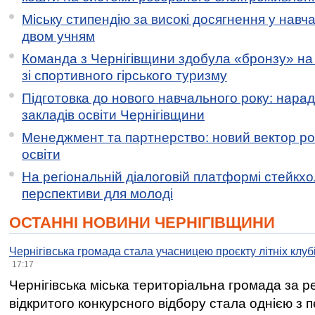
Міську стипендію за високі досягнення у навч
двом учням
Команда з Чернігівщини здобула «бронзу» на 
зі спортивного гірського туризму
Підготовка до нового навчального року: нарад
закладів освіти Чернігівщини
Менеджмент та партнерство: новий вектор ро
освіти
На регіональній діалоговій платформі стейкх
перспективи для молоді
ОСТАННІ НОВИНИ ЧЕРНІГІВЩИНИ
Чернігівська громада стала учасницею проєкту літніх клуб
17:17
Чернігівська міська територіальна громада за 
відкритого конкурсного відбору стала однією з