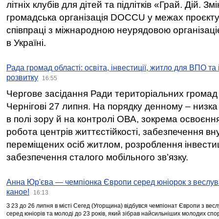
літніх клубів для дітей та підлітків «Грай. Дій. З
громадська організація DOCCU у межах проєкту 
співпраці з міжнародною неурядовою організаціє
в Україні.
Рада громад області: освіта, інвестиції, житло для ВПО та
розвитку
16:55
Чергове засідання Ради територіальних громад 
Чернігові 27 липня. На порядку денному – низка
в полі зору й на контролі ОВА, зокрема освоєння
робота центрів життєстійкості, забезпечення вн
переміщених осіб житлом, розроблення інвестиц
забезпечення сталого мобільного зв’язку.
Анна Юр'єва — чемпіонка Європи серед юніорок з веслув
каное!
16:13
З 23 до 26 липня в місті Сегед (Угорщина) відбувся чемпіонат Європи з вес
серед юніорів та молоді до 23 років, який зібрав найсильніших молодих спо