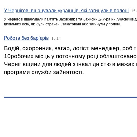
У Чернігові вшанували українців, які загинули в полоні
15:
У Чернігові вшанували пам’ять Захисників та Захисниць України, учасників
цивільних осіб, які були страчені, закатовані або загинули у полоні.
Робота без бар’єрів
15:14
Водій, охоронник, вагар, логіст, менеджер, робі
10робочих місць у поточному році облаштован
Чернігівщини для людей з інвалідністю в межах
програми служби зайнятості.