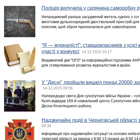
Поліція вилучила у селянина саморобну
Непрацюючий раніше засуджений житель одного з сіл
виготовив дульнозарядний двоствольний пристрій для с
пояснив, щоб зброя призначалася для самооборони.
“Я — журналіст!”: cтаршокласників з усієї
участі у конкурсі
14.12.2015 10:17
Видавничий дім "ОГО" за інформаційної підтримки АНР
для стимулювання розвитку журналістики в країні.
У "Десні" пройшли вишкіл понад 20000 за
14.12.2015 09:56
Напередодні свята Дня сухопутних військ України – гол
Куліч відвідав 169-й навчальний центр Сухопутних вій
Десна Козелецького району.
Надзвичайні події в Чернігівській області
09:30
Інформація про надзвичайні ситуації та основні небезп
території області за період з 8:00 13 грудня до 8:00 14