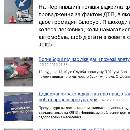
На Чернігівщині поліція відкрила 
провадження за фактом ДТП, в як
двоє громадян Білорусі. Пішоходи 
колеса легковика, коли намагалис
автомобіль, щоб дістати з кювета с
Jetta».
Вогнеборці під час ліквідації пожежі вря
15.12.2015 07:38
13 грудня о 13:10 до Служби порятунку "101" у м. Бор
пожежу приватного житлового будинку по вул. О. Десня
Додержання законодавства про працю за
роботі органів прокуратури
14.12.2015 15:56
Прокуратура вивчає питання можливих порушень трудо
закладів, зокрема КЛПЗ «Чернігівський обласний центр
оздоровлення населення».