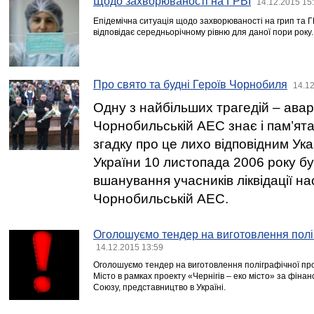
Щодо захворюваності на ГРВІ
14.12.2015 15
Епідемічна ситуація щодо захворюваності на грип та ГРВІ
відповідає середньорічному рівню для даної пори року.
Про свято та будні Героїв Чорнобиля
14.12
Одну з найбільших трагедій – авар
Чорнобильській АЕС знає і пам’ятає
згадку про це лихо відповідним У
України 10 листопада 2006 року б
вшанування учасників ліквідації нас
Чорнобильській АЕС.
Оголошуємо тендер на виготовлення поліг
14.12.2015 13:59
Оголошуємо тендер на виготовлення поліграфічної проду
Місто в рамках проекту «Чернігів – еко місто» за фіна
Союзу, представництво в Україні.