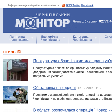
Інформ-агенція «Чернігівський монітор»:
RSS
Twitter
Facebook
Інформ-агенція
«Чернігівський монітор»
02:59:4
Четвер, 6 серпня,
Політична
Економічна
Культурна
Стил
Чернігівщина
Чернігівщина
Чернігівщина
СТИЛЬ
Прокуратура області захистила права ув’
Прокуратурою області в Чернігівському слідчому ізоля
додержання законодавства в частині забезпечення з
побутовими умовами.
Обстановка на кордоні
15.12.2015 11:12
Протягом останньої доби змін в обстановці на державн
Чернігівщини не відбулося, вона залишалася стабільн
В області розпочалася операція "Новоріч