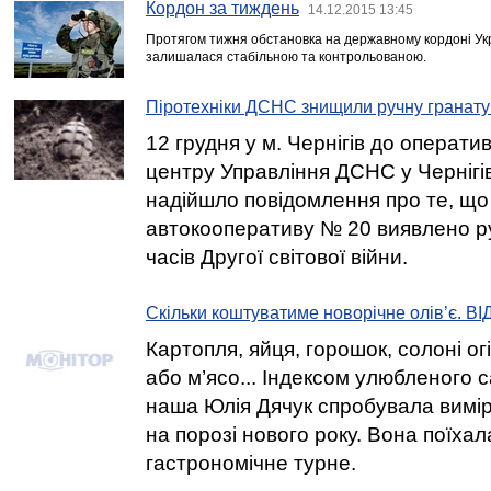
Кордон за тиждень
14.12.2015 13:45
Протягом тижня обстановка на державному кордоні Ук
залишалася стабільною та контрольованою.
Піротехніки ДСНС знищили ручну гранату
12 грудня у м. Чернігів до операт
центру Управління ДСНС у Чернігів
надійшло повідомлення про те, що 
автокооперативу № 20 виявлено р
часів Другої світової війни.
Скільки коштуватиме новорічне олів’є. В
Картопля, яйця, горошок, солоні ог
або м’ясо... Індексом улюбленого с
наша Юлія Дячук спробувала вимір
на порозі нового року. Вона поїха
гастрономічне турне.