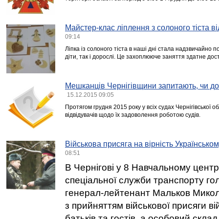
Майстер-клас ліплення з солоного тіста в
09:14
Ліпка із солоного тіста в наші дні стала надзвичайно
діти, так і дорослі. Це захоплююче заняття здатне до
Мешканців Чернігівщини запитають, чи д
15.12.2015 09:05
Протягом грудня 2015 року у всіх судах Чернігівської 
відвідувачів щодо їх задоволення роботою судів.
Військова присяга на вірність Українсько
08:51
В Чернігові у 8 Навчальному центр
спеціальної служби транспорту гол
генерал-лейтенант Мальков Микол
з прийняттям військової присяги в
батьків та гостів, а особовий скла