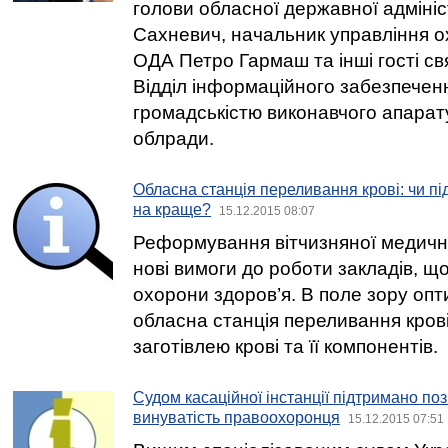
голови обласної державної адмініс
Сахневич, начальник управління о
ОДА Петро Гармаш та інші гості св
Відділ інформаційного забезпечення
громадськістю виконавчого апарату
облради.
Обласна станція переливання крові: чи пі
на краще?
15.12.2015 08:07
Реформування вітчизняної медично
нові вимоги до роботи закладів, щ
охорони здоров’я. В поле зору опти
обласна станція переливання крові
заготівлею крові та її компонентів.
Судом касаційної інстанції підтримано по
винуватість правоохоронця
15.12.2015 07:51