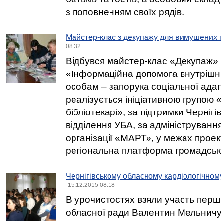
з поповненням своїх рядів.
Майстер-клас з декупажу для вимушених 
08:32
Відбувся майстер-клас «Декупаж» 
«Інформаційна допомога внутріш
особам – запорука соціальної адап
реалізується ініціативною групою
бібліотекарі», за підтримки Черніг
відділення УБА, за адмініструванн
організації «МАРТ», у межах проек
регіональна платформа громадськи
Чернігівському обласному кардіологічному
15.12.2015 08:18
В урочистостях взяли участь перш
обласної ради Валентин Мельничу