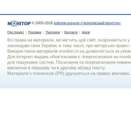
© 2005-2026
Інформ-агенція «Чернігівський монітор»
Про проект
|
Реклама
|
Партнери
|
Контакти
|
Архів
Всі права на матеріали, які містить цей сайт, охороняються у 
законодавством України, в тому числі, про авторське право і 
Використання матерiалiв monitor.cn.ua дозволяється за умов
Для iнтернет-видань обов'язковим є гiперпосилання на monito
для пошукових систем. Посилання та гіперпосилання повинні
виключно в першому чи в другому абзаці тексту.
Матеріали з позначкою (PR) друкуються на правах реклами..