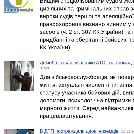
Вищим спеціалізованим судом Укра
цивільних та кримінальних справ 
вироки судів першої та апеляційної 
правоохоронця визнано винним у з
засобів (ч. 2 ст. 307 КК України) т
придбанні та зберіганні бойових при
КК України).
Демобілізовані учасники АТО - на громад
07:49
Для військовослужбовців, які пове
життя, актуальні численні питанн
статусу учасника бойових дій, вип
допомоги, психологічна підтримки 
мирного життя. Серед найважливіш
працевлаштування.
В ДТП постраждали двоє іноземців
15.12.2