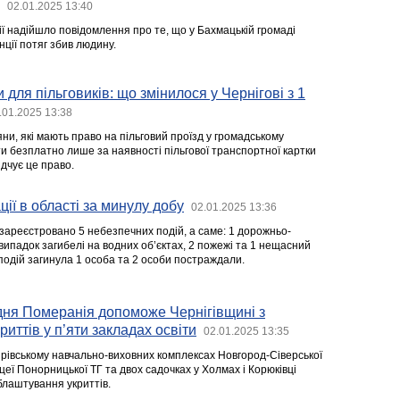
02.01.2025 13:40
ції надійшло повідомлення про те, що у Бахмацькій громаді
нції потяг збив людину.
 для пільговиків: що змінилося у Чернігові з 1
.01.2025 13:38
тяни, які мають право на пільговий проїзд у громадському
ти безплатно лише за наявності пільгової транспортної картки
ідчує це право.
ії в області за минулу добу
02.01.2025 13:36
зареєстровано 5 небезпечних подій, а саме: 1 дорожньо-
випадок загибелі на водних об’єктах, 2 пожежі та 1 нещасний
подій загинула 1 особа та 2 особи постраждали.
ня Померанія допоможе Чернігівщині з
иттів у п’яти закладах освіти
02.01.2025 13:35
тярівському навчально-виховних комплексах Новгород-Сіверської
іцеї Понорницької ТГ та двох садочках у Холмах і Корюківці
блаштування укриттів.