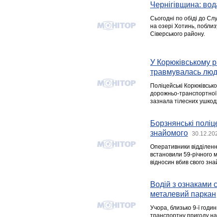
Чернігівщина: вод
Сьогодні по обіді до С
на озері Хотинь, поблиз
Сіверського району.
У Корюківському р
травмувалась лю
Поліцейські Корюківсько
дорожньо-транспортної 
зазнала тілесних ушкод
Борзнянські поліц
знайомого
30.12.20
Оперативники відділенн
встановили 59-річного м
відносин вбив свого зна
Водій з ознаками с
металевий паркан
Учора, близько 9-ї годи
транспортну пригоду на