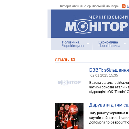
Інформ-агенція «Чернігівський монітор»:
Інформ-агенція
«Чернігівський монітор»
Політична
Економічна
Чернігівщина
Чернігівщина
СТИЛЬ
БЗВП: збільшення
02.01.2025 15:35
Базова загальновійськов
чотири основні етапи на
підрозділів ОК "Північ" 
Дарувати дітям с
Таку роботу чернігівка 
служби зайнятості запо
допомоги по безробіттю