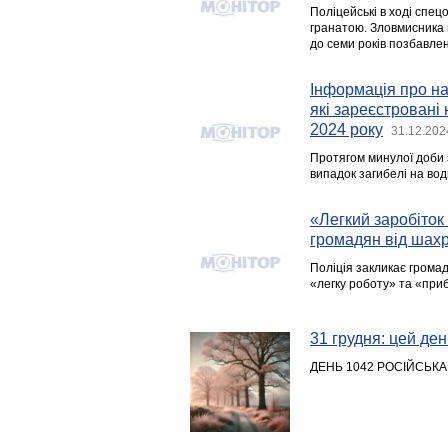
Поліцейські в ході спе
гранатою. Зловмисника 
до семи років позбавлен
Інформація про над
які зареєстровані 
2024 року
31.12.202
Протягом минулої доби з
випадок загибелі на вод
«Легкий заробіток
громадян від шах
Поліція закликає грома
«легку роботу» та «прибу
31 грудня: цей день
ДЕНЬ 1042 РОСІЙСЬКА