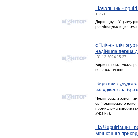
Начальник Чернігі
15:58
Дорогі друзі! У цьому р
розміновували, допомага
«Пліч-о-пліч: згур
надійшла перша д
31.12.2024 15:27
Бориспільська міська р
водопостачання.
Вироком судудвох 
засуджено за бра
Чернігівський районним 
сіл Чернігівського райо
промислом з використанн
України).
На Чернігівщині р
мешканців прикорд