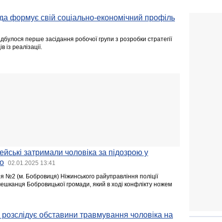
да формує свій соціально-економічний профіль
ідбулося перше засідання робочої групи з розробки стратегії
в із реалізації.
ейські затримали чоловіка за підозрою у
о
02.01.2025 13:41
я №2 (м. Бобровиця) Ніжинського райуправління поліції
мешканця Бобровицької громади, який в ході конфлікту ножем
 розслідує обставини травмування чоловіка на