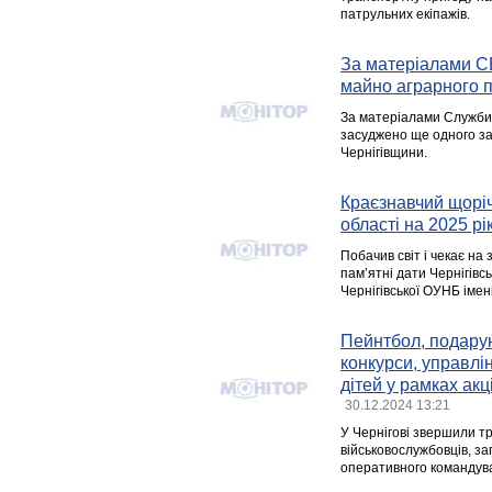
патрульних екіпажів.
За матеріалами СБ
майно аграрного 
За матеріалами Служби 
засуджено ще одного за
Чернігівщини.
Краєзнавчий щоріч
області на 2025 рі
Побачив світ і чекає на
пам’ятні дати Чернігівсь
Чернігівської ОУНБ імен
Пейнтбол, подарун
конкурси, управлі
дітей у рамках акц
30.12.2024 13:21
У Чернігові звершили тр
військовослужбовців, з
оперативного командув