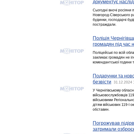
документує наслід
Сьогодні вночі росіяни 
Новгород-Сіверського р
будинки, господарчі буд
постраждали.
Поліція Чернігівщ
громадян під час 
Поліцейські по всій обл
закликає громадян не іг
комендантської години 
Подарунки та ново
безвісти
31.12.2024 
У Чернігівському обласн
військовослужбовців 119
військовими Регіонально
дітям військових 119-ї 
обставин.
Погрожував підірв
затримали озброє