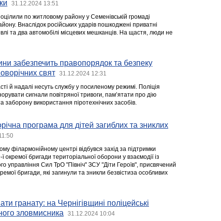
ки
31.12.2024 13:51
поцілили по житловому району у Семенівській громаді
айону. Внаслідок російських ударів пошкоджені приватні
івлі та два автомобілі місцевих мешканців. На щастя, люди не
ини забезпечить правопорядок та безпеку
новорічних свят
31.12.2024 12:31
асті й надалі несуть службу у посиленому режимі. Поліція
норувати сигнали повітряної тривоги, пам’ятати про дію
та заборону використання піротехнічних засобів.
річна програма для дітей загиблих та зниклих
11:50
ому філармонійному центрі відбувся захід за підтримки
-ї окремої бригади територіальної оборони у взаємодії із
го управління Сил ТрО "Північ" ЗСУ "Діти Героїв", присвячений
окремої бригади, які загинули та зникли безвістиза особливих
ати гранату: на Чернігівщині поліцейські
ного зловмисника
31.12.2024 10:04