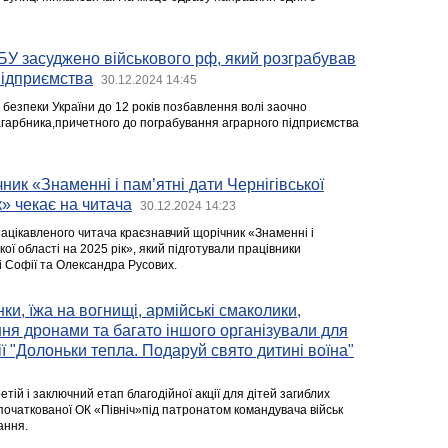
У засуджено військового рф, який розграбував
підприємства
30.12.2024 14:45
безпеки України до 12 років позбавлення волі заочно
гарбника,причетного до пограбування аграрного підприємства
ник «Знаменні і пам’ятні дати Чернігівської
к» чекає на читача
30.12.2024 14:23
 зацікавленого читача краєзнавчий щорічник «Знаменні і
кої області на 2025 рік», який підготували працівники
і Софії та Олександра Русових.
ки, їжа на вогнищі, армійські смаколики,
ння дронами та багато іншого організували для
ії "Долоньки тепла. Подаруй свято дитині воїна"
етій і заключний етап благодійної акції для дітей загиблих
апочаткованої ОК «Північ»під патронатом командувача військ
ання.