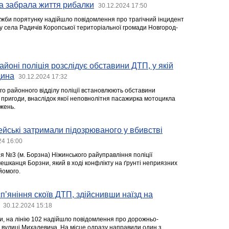
а забрала життя рибалки
30.12.2024 17:50
лужби порятунку надійшло повідомлення про трагічний інцидент
у села Радичів Коропської територіальної громади Новгород-
айоні поліція розслідує обставини ДТП, у якій
дина
30.12.2024 17:32
го районного відділу поліції встановлюють обставини
пригоди, внаслідок якої неповнолітня пасажирка мотоцикла
жень.
ейські затримали підозрюваного у вбивстві
24 16:00
я №3 (м. Борзна) Ніжинського райуправління поліції
ешканця Борзни, який в ході конфлікту на ґрунті неприязних
йомого.
пʼяніння скоїв ДТП, здійснивши наїзд на
30.12.2024 15:18
ни, на лінію 102 надійшло повідомлення про дорожньо-
 вулиці Михалевича. На місце одразу направили один з