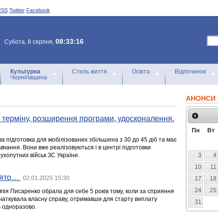
RSS
Twitter
Facebook
08:33:16
Субота, 8 серпня,
Культурна
Стиль життя
Освіта
Відпочинок
Чернігівщина
АНОНСИ 
 терміну, розширення програми, удосконалення.
Пн
Вт
а підготовка для мобілізованих збільшена з 30 до 45 діб та має
вчання. Вони вже реалізовуються і в центрі підготовки
Сухопутних військ ЗС України.
3
4
10
11
вято…
02.01.2025 15:30
17
18
24
25
Юлія Писаренко обрала для себе 5 років тому, коли за сприяння
чаткувала власну справу, отримавши для старту виплату
31
 одноразово.