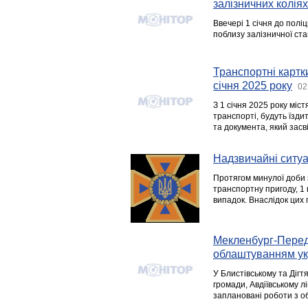
залізничних коліях
Ввечері 1 січня до полі
поблизу залізничної ста
Транспортні картки
січня 2025 року
02
З 1 січня 2025 року міс
транспорті, будуть їзди
та документа, який засв
Надзвичайні ситуац
Протягом минулої доби 
транспортну пригоду, 1 
випадок. Внаслідок цих 
Мекленбург-Перед
облаштуванням укр
У Блистівському та Діг
громади, Авдіївському л
заплановані роботи з о