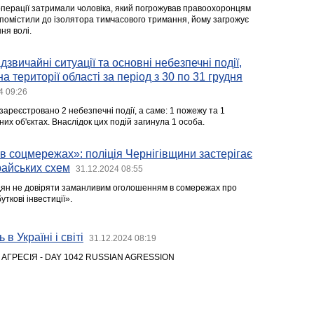
цоперації затримали чоловіка, який погрожував правоохоронцям
помістили до ізолятора тимчасового тримання, йому загрожує
ня волі.
звичайні ситуації та основні небезпечні події,
на території області за період з 30 по 31 грудня
4 09:26
ареєстровано 2 небезпечні події, а саме: 1 пожежу та 1
них об'єктах. Внаслідок цих подій загинула 1 особа.
 в соцмережах»: поліція Чернігівщини застерігає
райських схем
31.12.2024 08:55
дян не довіряти заманливим оголошенням в сомережах про
ткові інвестиції».
 в Україні і світі
31.12.2024 08:19
 АГРЕСІЯ - DAY 1042 RUSSIAN AGRESSION