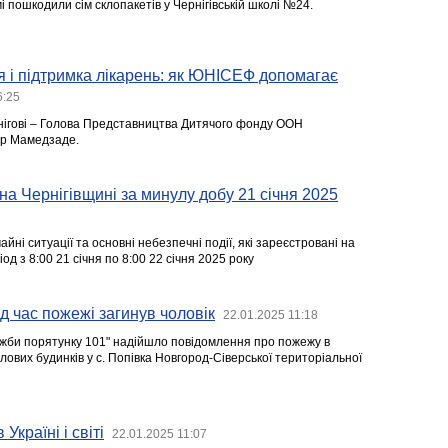
 пошкодили сім склопакетів у Чернігівській школі №24.
 і підтримка лікарень: як ЮНІСЕФ допомагає
6:25
нігові – Голова Представництва Дитячого фонду ООН
ір Мамедзаде.
 на Чернігівщині за минулу добу 21 січня 2025
йні ситуації та основні небезпечні події, які зареєстровані на
іод з 8:00 21 січня по 8:00 22 січня 2025 року
ід час пожежі загинув чоловік
22.01.2025 11:18
лужби порятунку 101" надійшло повідомлення про пожежу в
ових будинків у с. Попівка Новгород-Сіверської територіальної
 Україні і світі
22.01.2025 11:07