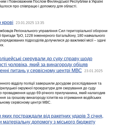
ним і Повноважним Послом Фінляндської Республіки в Україні
йшлося про співпрацю і допомогу для області.
 крові
23.01.2025 13:35
ужбовців Регіонального управління Сил територіальної оборони
ої бригади ТрО, 1228 інженерного батальйону, 180 навчального
порядкованих підрозділів долучилися до важливої місії – здачі
их.
оліцейські скерували до суду справу щодо
сті чоловіка, який за винагороду обіцяв
енні питань у сервісному центрі МВС
23.01.2025
нного відділу поліції завершили досудове розслідування та
рилуцької окружної прокуратури для скерування до суду
о провадження щодо 69-річного прилучанина, який налагодив
ння за грошову винагороду іспитів на отримання водійських
льному сервісному центрі МВС.
и яких постраждали від ракетних ударів 3 січня,
 матеріальну допомогу з міського бюджету