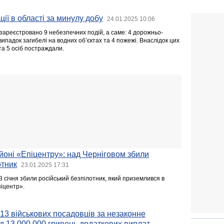
ії в області за минулу добу
24.01.2025 10:06
зареєстровано 9 небезпечних подій, а саме: 4 дорожньо-
випадок загибелі на водних об’єктах та 4 пожежі. Внаслідок цих
та 5 осіб постраждали.
оні «Епіцентру»: над Черніговом збили
отник
23.01.2025 17:31
3 січня збили російський безпілотник, який приземлився в
піцентр».
13 військових посадовців за незаконне
 13 000 000 гривень додаткових виплат, —