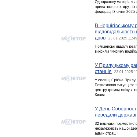
Одноразову матеріальну
приватного сектору, по 
федерації 3 січня 2025 р
В Чернігівському 
відповідальності н
дров
23.01.2025 11:4
Поліцейські відділу реаг
викрили 44-річну водійку
У Прилуцькому ра
станція
23.01.2025 1
У селищі Срібне Прилуц
Безпековою ситуацією т
центру громад опікуват
Козел.
У День Соборності
передали державн
32 відзнаки посмертно р
незалежність нашої держ
адміністрації.