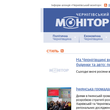
Інформ-агенція «Чернігівський монітор»:
Інформ-агенція
«Чернігівський монітор»
Політична
Економічна
Чернігівщина
Чернігівщина
СТИЛЬ
На Чернігівщині в
будинки та авто: п
Сьогодні вночі росіяни
Ічнянська громада
Днями в Ічнянській гром
розробкою стратегії роз
Харківській та Чернігів
регіональних дослідже