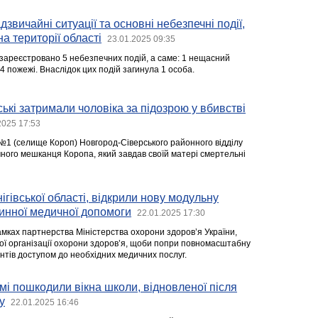
звичайні ситуації та основні небезпечні події,
на території області
23.01.2025 09:35
зареєстровано 5 небезпечних подій, а саме: 1 нещасний
 4 пожежі. Внаслідок цих подій загинула 1 особа.
ські затримали чоловіка за підозрою у вбивстві
2025 17:53
 №1 (селище Короп) Новгород-Сіверського районного відділу
чного мешканця Коропа, який завдав своїй матері смертельні
ігівської області, відкрили нову модульну
инної медичної допомоги
22.01.2025 17:30
амках партнерства Міністерства охорони здоров’я України,
ої організації охорони здоров’я, щоби попри повномасштабну
нтів доступом до необхідних медичних послуг.
омі пошкодили вікна школи, відновленої після
у
22.01.2025 16:46