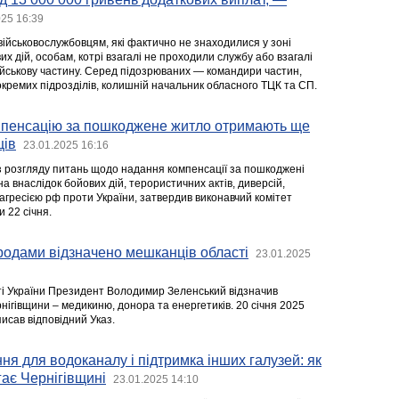
025 16:39
ійськовослужбовцям, які фактично не знаходилися у зоні
х дій, особам, котрі взагалі не проходили службу або взагалі
йськову частину. Серед підозрюваних — командири частин,
окремих підрозділів, колишній начальник обласного ТЦК та СП.
мпенсацію за пошкоджене житло отримають ще
ців
23.01.2025 16:16
 з розгляду питань щодо надання компенсації за пошкоджені
а внаслідок бойових дій, терористичних актів, диверсій,
гресією рф проти України, затвердив виконавчий комітет
и 22 січня.
одами відзначено мешканців області
23.01.2025
і України Президент Володимир Зеленський відзначив
ігівщини – медикиню, донора та енергетиків. 20 січня 2025
исав відповідний Указ.
ння для водоканалу і підтримка інших галузей: як
ає Чернігівщині
23.01.2025 14:10