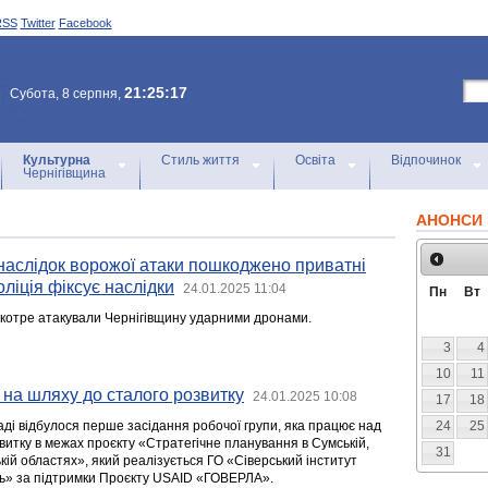
RSS
Twitter
Facebook
21:25:17
Субота, 8 серпня,
Культурна
Стиль життя
Освіта
Відпочинок
Чернігівщина
АНОНСИ 
наслідок ворожої атаки пошкоджено приватні
оліція фіксує наслідки
24.01.2025 11:04
Пн
Вт
 вкотре атакували Чернігівщину ударними дронами.
3
4
10
11
 на шляху до сталого розвитку
24.01.2025 10:08
17
18
аді відбулося перше засідання робочої групи, яка працює над
24
25
витку в межах проєкту «Стратегічне планування в Сумській,
31
ській областях», який реалізується ГО «Сіверський інститут
нь» за підтримки Проєкту USAID «ГОВЕРЛА».