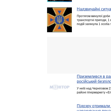
Надзвичайні ситуац
Протягом минулої доби 
транспортні пригоди, 1 
подій загинула 1 особа 
Приземлився в рай
російський безпіл
У небі над Черніговом 2
районі гіпермаркету «Е
Підозру отримали 
нарахування понад