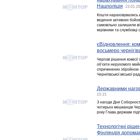
Нацполіція
23.01.2
Кошти нараховувались в
ведення активних бойови
самовільно залишили ві
керівники та службовці 
єВідновлення: ко
восьмеро чернігів
Чергові рішення комісії
об’єкти нерухомого майн
спричинених збройною а
Чернігівської міської рад
Державними нагор
15:15
З нагоди Дня Соборност
чотирьох мешканців Черн
року Глава держави підп
Технологічні ріше
Фінляндія допомаг