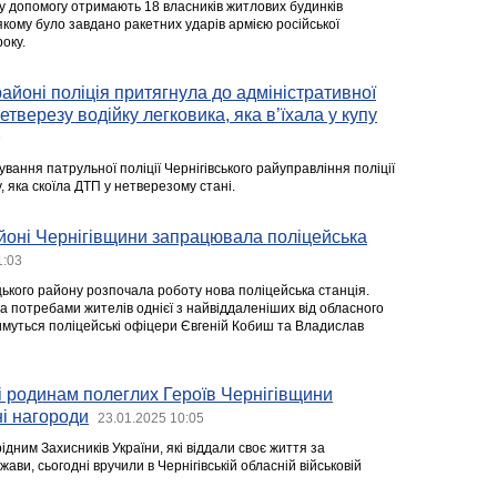
 допомогу отримають 18 власників житлових будинків
якому було завдано ракетних ударів армією російської
оку.
районі поліція притягнула до адміністративної
етверезу водійку легковика, яка в’їхала у купу
9
ування патрульної поліції Чернігівського райуправління поліції
, яка скоїла ДТП у нетверезому стані.
йоні Чернігівщини запрацювала поліцейська
1:03
ького району розпочала роботу нова поліцейська станція.
а потребами жителів однієї з найвіддаленіших від обласного
имуться поліцейські офіцери Євгеній Кобиш та Владислав
 родинам полеглих Героїв Чернігівщини
і нагороди
23.01.2025 10:05
ідним Захисників України, які віддали своє життя за
ави, сьогодні вручили в Чернігівській обласній військовій