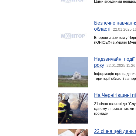
Цими вихідними невідомі
Безпечне навчання
області
22.01.2025 1
Вперше з візитом у Чер
(ЮНІСЕФ) в Україні Мун
Надзвичайні події
року
22.01.2025 11:26
Інформація про надзвича
території області за пер
На Чернігівщині п
21 січня ввечері до "С
одному з приватних житл
громади.
22 січня цей день в