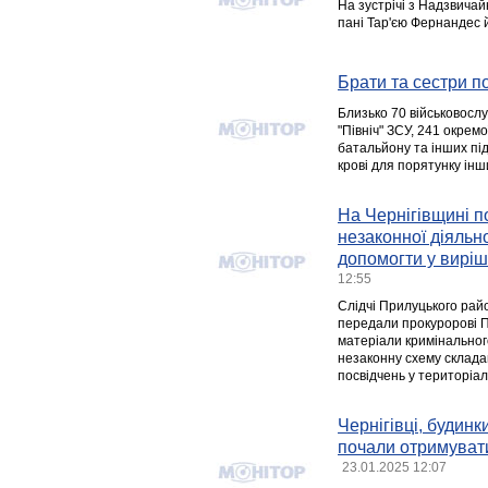
На зустрічі з Надзвичай
пані Тар'єю Фернандес 
Брати та сестри по
Близько 70 військовосл
"Північ" ЗСУ, 241 окрем
батальйону та інших під
крові для порятунку інш
На Чернігівщині п
незаконної діяльно
допомогти у виріш
12:55
Слідчі Прилуцького райо
передали прокуророві П
матеріали кримінальног
незаконну схему склада
посвідчень у територіа
Чернігівці, будинк
почали отримувати
23.01.2025 12:07