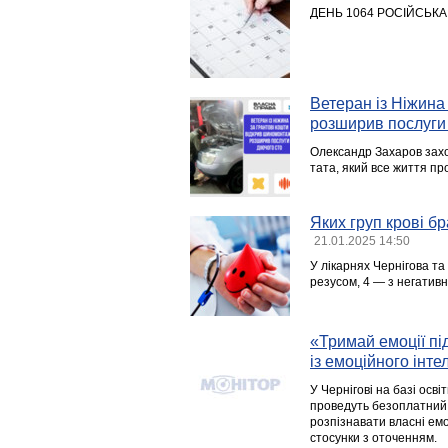
ДЕНЬ 1064 РОСІЙСЬКА
Ветеран із Ніжина
розширив послуги
Олександр Захаров зах
тата, який все життя п
Яких груп крові б
21.01.2025 14:50
У лікарнях Чернігова та
резусом, 4 — з негативн
«Тримай емоції пі
із емоційного інтел
У Чернігові на базі осв
проведуть безоплатний т
розпізнавати власні емо
стосунки з оточенням.