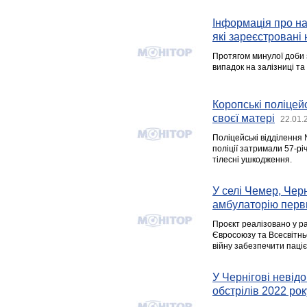
Інформація про над
які зареєстровані 
Протягом минулої доби 
випадок на залізниці та
Коропські поліцей
своєї матері
22.01.
Поліцейські відділення
поліції затримали 57-рі
тілесні ушкодження.
У селі Чемер, Черн
амбулаторію перв
Проєкт реалізовано у р
Євросоюзу та Всесвітнь
війну забезпечити паціє
У Чернігові невід
обстрілів 2022 рок