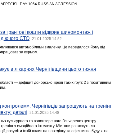
 АГРЕСІЯ - DAY 1064 RUSSIAN AGRESSION
 за грантові кошти відкрив шиномонтаж і
 діючого СТО
21.01.2025 14:52
оплювався автомобілями змалечку. Це передалося йому від
ропрацював за кермом.
ракує в лікарнях Чернігівщини цього тижня
 області — дефіцит донорської крові таких груп: 2 з позитивним
им.
д контролем». Чернігівців запрошують на тренінг
екту: деталі
21.01.2025 14:48
ітньо-культурного та волонтерського Гончаренко центру
ренінг з емоційного інтелекту. Містяни розкажуть, як
ції, розуміти їхній вплив на поведінку та ефективно будувати