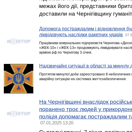
межах його дії, представники брит
доставили на Чернігівщину гумані
Допомога постраждалим і відновлення буд
ліквідовують наслідки ракетних ударів
07.
Працівники комунальних підприємств Чернігова «Десн
«ЖЕК-10» і «ЖЕК-13» продовжують ліквідовувати наслі
армією рф по Чернігову 3 січня.
Надзвичайні ситуації в області за минулу 
Протягом минулої доби зареєстровано 8 небезпечних п
аварійну ситуацію на системах життєзабезпечення.
На Чернігівщині внаслідок російськ
поранено троє людей у прикордонн
поліція допомагає постраждалим т
07.01.2025 13:20