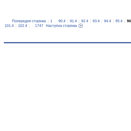
Попередня сторінка
|
1
...
90.4
|
91.4
|
92.4
|
93.4
|
94.4
|
95.4
|
96
101.4
|
102.4
| ...
1747
Наступна сторінка