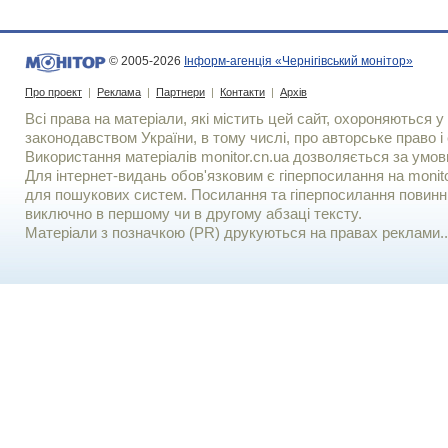
© 2005-2026
Інформ-агенція «Чернігівський монітор»
Про проект
|
Реклама
|
Партнери
|
Контакти
|
Архів
Всі права на матеріали, які містить цей сайт, охороняються у 
законодавством України, в тому числі, про авторське право і 
Використання матерiалiв monitor.cn.ua дозволяється за умов
Для iнтернет-видань обов'язковим є гiперпосилання на monito
для пошукових систем. Посилання та гіперпосилання повинні
виключно в першому чи в другому абзаці тексту.
Матеріали з позначкою (PR) друкуються на правах реклами..