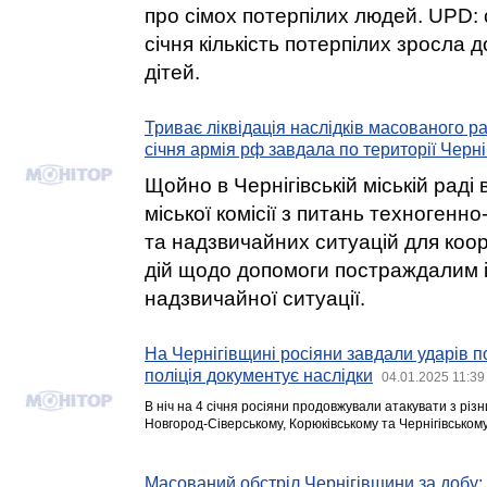
про сімох потерпілих людей. UPD: 
січня кількість потерпілих зросла д
дітей.
Триває ліквідація наслідків масованого ра
січня армія рф завдала по території Черн
Щойно в Чернігівській міській раді
міської комісії з питань техногенно
та надзвичайних ситуацій для коо
дій щодо допомоги постраждалим і л
надзвичайної ситуації.
На Чернігівщині росіяни завдали ударів 
поліція документує наслідки
04.01.2025 11:39
В ніч на 4 січня росіяни продовжували атакувати з різн
Новгород-Сіверському, Корюківському та Чернігівськом
Масований обстріл Чернігівщини за добу: 