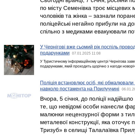
Сьогодні вранці, 7 січня, росіяни п
по місту Семенівка троє місцевих 
чоловіків та жінка – зазнали поран
поліцейські негайно прибули на д
спільно з медиками евакуювали пот
У Чернігові вже сьомий рік поспіль прово
подарунками
07.01.2025 11:08
У Туристичному інформаційному центрі Чернігова зав
подарунками, який проходить щорічно з нагоди новоріч
Поліція встановлює осіб, які обмалювали
навколо постамента на Прилуччині
06.01.2
Вчора, 5 січня, до поліції надійшл
те, що невідомі особи нанесли фа
малюнки нецензурної форми з тил
металевої конструкції, яка оточує
Тризуб» в селищі Талалаївка Прил