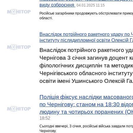
виду озброєння
04.01.2025 11:15
Російські загарбники продовжують обстрілювати прикорд
області.
Внаслідок потрійного ракетного удару по 
інституту післядипломної освіти Олексій 
Внаслідок потрійного ракетного уд
Чернігова 3 січня загинув доцент
філологічних дисциплін та методик
Чернігівського обласного інститут
освіти імені Ушинського Олексій Г
Поліція фіксує наслідки масованог
по Чернігову: станом на 18:30 від
людину та чотирьох поранених 
18:52
Сьогодні ввечері, 3 січня, російські війська завдали по
Чернігову.