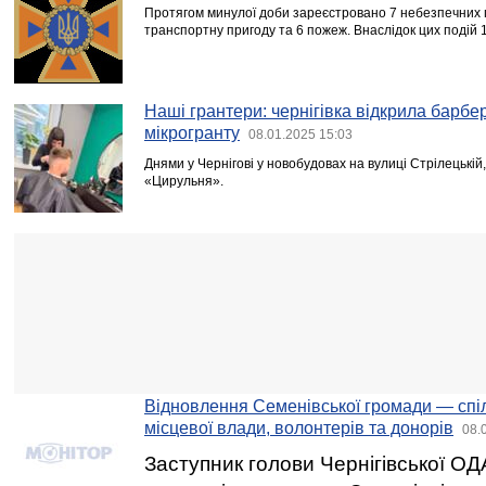
Протягом минулої доби зареєстровано 7 небезпечних п
транспортну пригоду та 6 пожеж. Внаслідок цих подій 
Наші грантери: чернігівка відкрила барб
мікрогранту
08.01.2025 15:03
Днями у Чернігові у новобудовах на вулиці Стрілецькі
«Цирульня».
Відновлення Семенівської громади — спіл
місцевої влади, волонтерів та донорів
08.
Заступник голови Чернігівської О