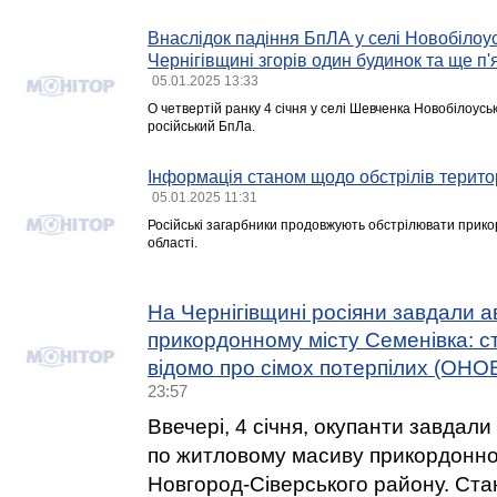
Внаслідок падіння БпЛА у селі Новобілоу
Чернігівщині згорів один будинок та ще п
05.01.2025 13:33
О четвертій ранку 4 січня у селі Шевченка Новобілоусь
російський БпЛа.
Інформація станом щодо обстрілів терито
05.01.2025 11:31
Російські загарбники продовжують обстрілювати прикор
області.
На Чернігівщині росіяни завдали а
прикордонному місту Семенівка: с
відомо про сімох потерпілих (ОН
23:57
Ввечері, 4 січня, окупанти завдал
по житловому масиву прикордонно
Новгород-Сіверського району. Ста