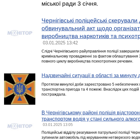
міської ради 3 cічня.
Чернігівські поліцейські скерували
обвинувальний акт щодо організат
виробництва наркотиків та психот
03.01.2025 13:42
Слідчі Чернігівського райуправління поліції завершил
кримінальному провадженні за фактом облаштування 
повного циклу виробництва психотропних речовин.
Надзвичайні ситуації в області за минулу 
Протягом минулої доби зареєстровано 5 небезпечних п
транспортна пригода та 4 пожежі. Внаслідок цих подій
постраждала.
В Чернігівському районі поліція відсторо
транспортом водія у стані сильного алког
03.01.2025 13:05
Поліцейські відділу реагування патрульної поліції Черн
зупинили автомобіль під керуванням нетверезого водія