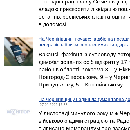
сьогодні працював у Семенівці, що
владою прискорити ліквідацію пош
останніх російських атак та оціни
в допомозі.
На Чернігівщині почався відбір на посади
ветеранів війни за оновленими стандарт
Вакансії фахівця із супроводу вете
демобілізованих осіб відкриті у 17
районів області, зокрема 3 – у Ніжи
Новгород-Сіверському, 9 – у Черніг
Прилуцькому, 5 – Корюківському.
На Чернігівщину надійшла гуманітарна до
07.01.2025 13:33
У листопаді минулого року між Че
військовою адміністрацією та Рад
підписано Меморандум про взаємор