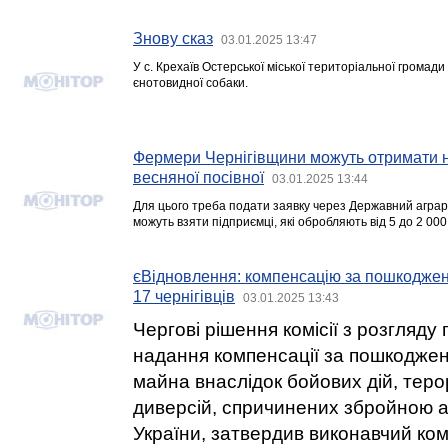
Знову сказ
03.01.2025 13:47
У с. Крехаїв Остерської міської територіальної громад
єнотовидної собаки.
Фермери Чернігівщини можуть отримати н
весняної посівної
03.01.2025 13:44
Для цього треба подати заявку через Державний аграр
можуть взяти підприємці, які обробляють від 5 до 2 000 
єВідновлення: компенсацію за пошкодже
17 чернігівців
03.01.2025 13:43
Чергові рішення комісії з розгляду
надання компенсації за пошкоджен
майна внаслідок бойових дій, теро
диверсій, спричинених збройною а
України, затвердив виконавчий комі