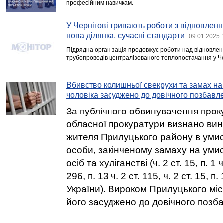
професійним навичкам.
У Чернігові тривають роботи з відновленн
нова ділянка, сучасні стандарти
09.01.2025 
Підрядна організація продовжує роботи над відновлен
трубопроводів централізованого теплопостачання у Че
Вбивство колишньої свекрухи та замах на 
чоловіка засуджено до довічного позбавл
За публічного обвинувачення проку
обласної прокуратури визнано вин
жителя Прилуцького району в умис
особи, закінченому замаху на уми
осіб та хуліганстві (ч. 2 ст. 15, п. 1 ч.
296, п. 13 ч. 2 ст. 115, ч. 2 ст. 15, п.
України). Вироком Прилуцького мі
його засуджено до довічного позба