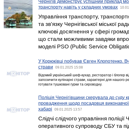
Чернігів демонструє успішний приклад мо
транспорту навіть у складних умовах
10.01
Управління транспорту, транспорт
та зв'язку Чернігівської міської ра
ключові досягнення у сфері грома
що стали можливими завдяки впр
моделі PSO (Public Service Obligati
У Корюківці побував Євген Клопотенко. Вч
страви
09.01.2025 15:08
Відомий український шеф-кухар, ресторатор і блогер ві
запозичити кулінарні страви, характерні для нашого рег
готувати тушковані гурки та сироводну.
Поліція Чернігівщини скерувала до суду 
провадження щодо посадовця виконавчої 
хабарі
09.01.2025 13:57
Слідчі слідчого управління поліції 
оперативного супроводу СБУ та п