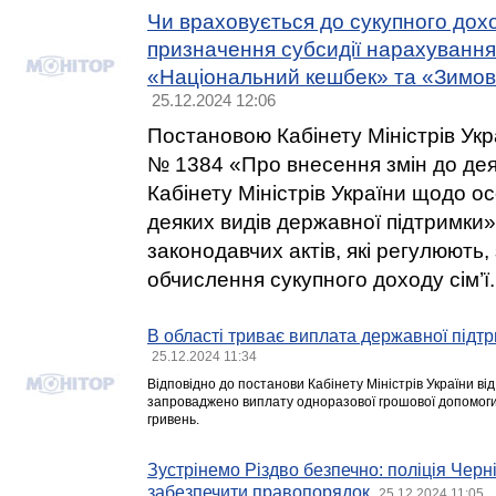
Чи враховується до сукупного дохо
призначення субсидії нарахуванн
«Національний кешбек» та «Зимов
25.12.2024 12:06
Постановою Кабінету Міністрів Укр
№ 1384 «Про внесення змін до де
Кабінету Міністрів України щодо 
деяких видів державної підтримки»
законодавчих актів, які регулюють,
обчислення сукупного доходу сім’ї.
В області триває виплата державної підт
25.12.2024 11:34
Відповідно до постанови Кабінету Міністрів України ві
запроваджено виплату одноразової грошової допомоги
гривень.
Зустрінемо Різдво безпечно: поліція Черн
забезпечити правопорядок
25.12.2024 11:05