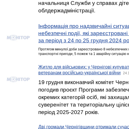
начальниця Служби у справах діт
облдержадміністрації.
Інформація про надзвичайні ситуац
небезпечні події, які зареєстровані
за період з 24 по 25 грудня 2024 р
Протягом минулої доби зареєстровано 8 небезпечних п
транспортні пригоди, 5 пожеж та 1 аварійну ситуацію
Житло для військових: у Чернігові купува
ветеранам російсько-української війни
24.
19 грудня виконавчий комітет Черні
погодив проєкт Програми забезпе
окремих категорій осіб, які захища
суверенітет та територіальну ціліс
період 2025-2027 років.
Дві громади Чернігівщини отримали сучасн