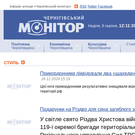
Інформ-агенція «Чернігівський монітор»:
RSS
Twitter
Facebook
Інформ-агенція
«Чернігівський монітор»
12:11:2
Неділя, 9 серпня,
Політична
Економічна
Культурна
Стил
Чернігівщина
Чернігівщина
Чернігівщина
СТИЛЬ
Прикордонники ліквідували два «шахеди»
26.12.2024 15:19
Цієї ночі прикордонники результативно знищували ворож
території рф
Подарунки на Різдво для сина загиблого 
У світле свято Різдва Христова ві
119-ї окремої бригади територіаль
Регіонального управління Сил ТРО