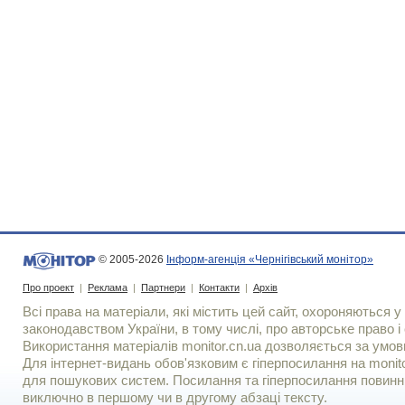
© 2005-2026
Інформ-агенція «Чернігівський монітор»
Про проект
|
Реклама
|
Партнери
|
Контакти
|
Архів
Всі права на матеріали, які містить цей сайт, охороняються у 
законодавством України, в тому числі, про авторське право і 
Використання матерiалiв monitor.cn.ua дозволяється за умов
Для iнтернет-видань обов'язковим є гiперпосилання на monito
для пошукових систем. Посилання та гіперпосилання повинні
виключно в першому чи в другому абзаці тексту.