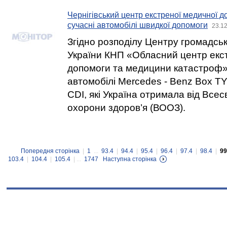
Чернігівський центр екстреної медичної 
сучасні автомобілі швидкої допомоги
23.12
Згідно розподілу Центру громадсь
України КНП «Обласний центр екс
допомоги та медицини катастроф»
автомобілі Mercedes - Benz Box T
CDI, які Україна отримала від Всесв
охорони здоров’я (ВООЗ).
Попередня сторінка
|
1
...
93.4
|
94.4
|
95.4
|
96.4
|
97.4
|
98.4
|
99
103.4
|
104.4
|
105.4
| ...
1747
Наступна сторінка