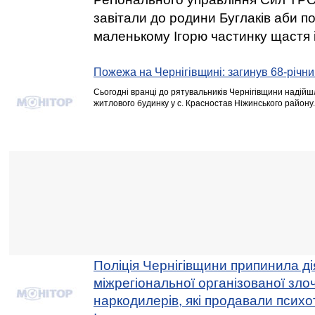
завітали до родини Буглаків аби п
маленькому Ігорю частинку щастя і
Пожежа на Чернігівщині: загинув 68-річни
Сьогодні вранці до рятувальників Чернігівщини надій
житлового будинку у с. Красностав Ніжинського району.
Поліція Чернігівщини припинила ді
міжрегіональної організованої зло
наркодилерів, які продавали псих