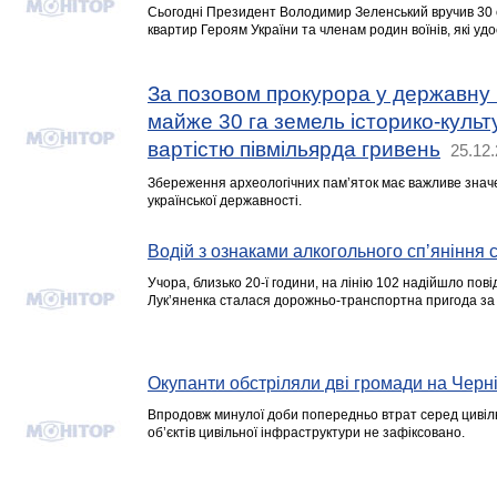
Сьогодні Президент Володимир Зеленський вручив 30 
квартир Героям України та членам родин воїнів, які уд
За позовом прокурора у державну 
майже 30 га земель історико-куль
вартістю півмільярда гривень
25.12.
Збереження археологічних пам’яток має важливе зна
української державності.
Водій з ознаками алкогольного спʼяніння 
Учора, близько 20-ї години, на лінію 102 надійшло пов
Лукʼяненка сталася дорожньо-транспортна пригода за 
Окупанти обстріляли дві громади на Черні
Впродовж минулої доби попередньо втрат серед циві
об’єктів цивільної інфраструктури не зафіксовано.