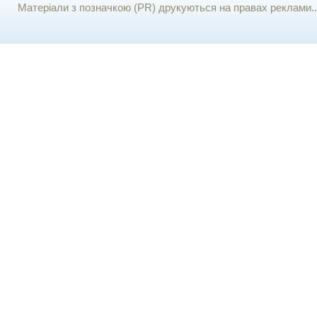
Матеріали з позначкою (PR) друкуються на правах реклами..