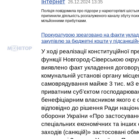
Інтернет
26.12.2024 13:35
Поліція повідомила про підозри у наркоторгівлі шіст
припинили діяльність розгалуженого каналу збуту пси
мільйонними прибутками.
Прокуратурою зреаговано на факти уклад
закупівлю за бюджетні кошти у підсанкцій
У ході реалізації конституційної п
функції Новгород-Сіверською окр
виявлено факт укладення договор
комунальній установі органу місце
самоврядування майже 3 тис. м3 е
приватним суб’єктом господарюван
бенефіціарним власником якого є о
відповідно до рішення Ради націон
оборони України «Про застосуван
спеціальних економічних та інши
заходів (санкцій)» застосовані об