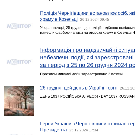
Поліція Чернігівщини встановлює осіб, я
храму в Козельці
26.12.2024 09:45
Учора ввечері, 25 грудня, до поліції надійшло повідом
нанесли фарбою написи на огорожі храму в Козельці Че
Інформація про надзвичайні ситуац
небезпечні події, які зареєстровані
за період з 25 по 26 грудня 2024 р
Протягом минулої доби зареєстровано 3 пожежі.
26 грудня: цей день в Україні і світі
26.12.20
ДЕНЬ 1037 РОСІЙСЬКА АГРЕСІЯ - DAY 1037 RUSSIA
Герой України з Чернігівщини отримав сер
Президента
25.12.2024 17:34