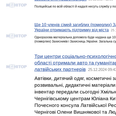
Поліцейські по всій області й надалі несуть службу у 
Ще 10 членів сімей загиблих (померлих) З
України отримають підтримку від міста
25.
Одноразова матеріальна допомога буде надана ще 10 
(померлих) Захисників і Захисниць України. Загальна с
Три центри соціально-психологічної
області отримали авто та гуманіта
латвійських партнерів
25.12.2024 09:4
Автівки, дитячий одяг, косметичні з
розвивальні, дидактичні матеріали
інвентар передали сьогодні Хміль
Чернігівському центрам Юліана Ки
Почесного консула Латвійської Респ
Чернігові Олени Вишнякової та Лю