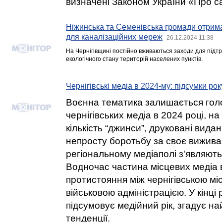
визначені Законом України «Про са
Ніжинська та Семенівська громади отрим
для каналізаційних мереж
26.12.2024 11:38
На Чернігівщині постійно вживаються заходи для підт
екологічного стану територій населених пунктів.
Чернігівські медіа в 2024-му: підсумки ро
Воєнна тематика залишається го
чернігівських медіа в 2024 році, 
кількість “джинси”, друковані вид
непросту боротьбу за своє вижива
регіональному медіаполі з'являютьс
Водночас частина місцевих медіа в
протистояння між чернігівською мі
військовою адміністрацією. У кінці 
підсумовує медійний рік, згадує на
тенденції.