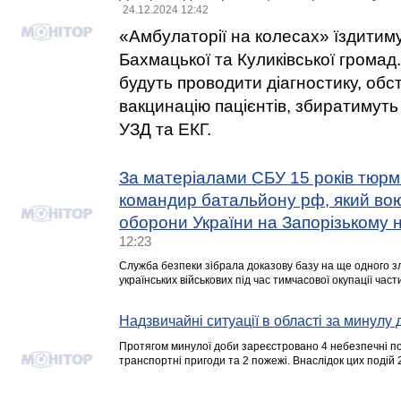
24.12.2024 12:42
«Амбулаторії на колесах» їздитиму
Бахмацької та Куликівської громад
будуть проводити діагностику, обс
вакцинацію пацієнтів, збиратимуть
УЗД та ЕКГ.
За матеріалами СБУ 15 років тюр
командир батальйону рф, який во
оборони України на Запорізькому 
12:23
Служба безпеки зібрала доказову базу на ще одного з
українських військових під час тимчасової окупації част
Надзвичайні ситуації в області за минулу 
Протягом минулої доби зареєстровано 4 небезпечні под
транспортні пригоди та 2 пожежі. Внаслідок цих подій