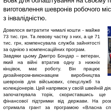
Вовк для облаштування на своєму п
виготовлення шевронів робочого мі
з інвалідністю.
Довелося витратити чималі кошти - майже
73 тис. грн. Та левову частку з них, а це 71
тис. грн, компенсувала служба зайнятості
за однією з компенсаційних програм.
Завдяки цьому Дмитро Бондар – ветеран,
який на війні втратив одну з нижніх
кінцівок, має роботу. Він працює
дизайнером-виконавцем виробництва
шевронів для військових, спецслужб та
колекціонерів. Цей напрямок у своїй швейній ді
започаткувала торік, скориставшись ще
фінансової підтримки від держави. На роз
отримала грант за програмою «Власна сп