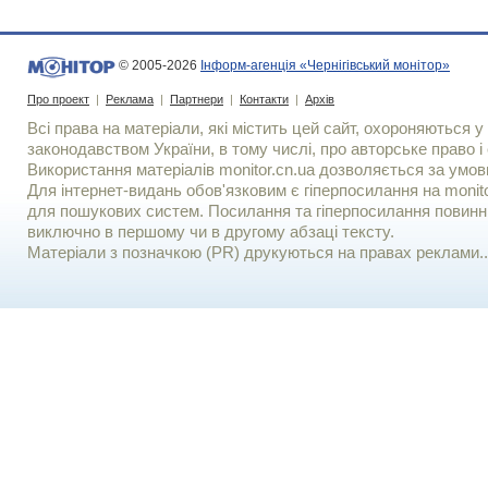
© 2005-2026
Інформ-агенція «Чернігівський монітор»
Про проект
|
Реклама
|
Партнери
|
Контакти
|
Архів
Всі права на матеріали, які містить цей сайт, охороняються у 
законодавством України, в тому числі, про авторське право і 
Використання матерiалiв monitor.cn.ua дозволяється за умов
Для iнтернет-видань обов'язковим є гiперпосилання на monito
для пошукових систем. Посилання та гіперпосилання повинні
виключно в першому чи в другому абзаці тексту.
Матеріали з позначкою (PR) друкуються на правах реклами..