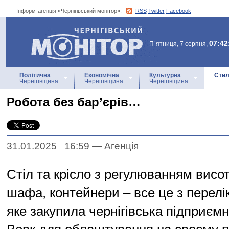
Інформ-агенція «Чернігівський монітор»:
RSS
Twitter
Facebook
Інформ-агенція
«Чернігівський монітор»
07:42
П`ятниця, 7 серпня,
Політична
Економічна
Культурна
Стил
Чернігівщина
Чернігівщина
Чернігівщина
Робота без бар’єрів…
31.01.2025 16:59
—
Агенцiя
Стіл та крісло з регулюванням висот
шафа, контейнери – все це з перелі
яке закупила чернігівська підприєм