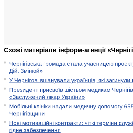
Схожі матеріали інформ-агенції «Черніг
Чернігівська громада стала учасницею проєкту 
Дій. Змінюй»
У Чернігові вшанували українців, які загинули 
Президент присвоїв шістьом медикам Чернігі
«Заслужений лікар України»
Мобільні клініки надали медичну допомогу 65
Чернігівщини
Нові мотиваційні контракти: чіткі терміни служ
гідне забезпечення