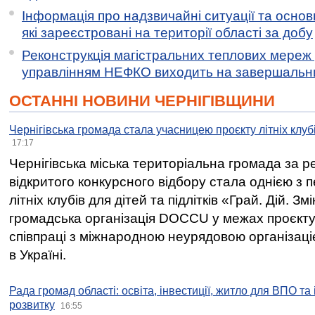
Інформація про надзвичайні ситуації та основн
які зареєстровані на території області за добу
Реконструкція магістральних теплових мереж у
управлінням НЕФКО виходить на завершальн
ОСТАННІ НОВИНИ ЧЕРНІГІВЩИНИ
Чернігівська громада стала учасницею проєкту літніх клуб
17:17
Чернігівська міська територіальна громада за 
відкритого конкурсного відбору стала однією з
літніх клубів для дітей та підлітків «Грай. Дій. З
громадська організація DOCCU у межах проєкту 
співпраці з міжнародною неурядовою організаціє
в Україні.
Рада громад області: освіта, інвестиції, житло для ВПО та
розвитку
16:55