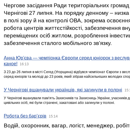
Чергове засідання Ради територіальних громад 
Чернігові 27 липня. На порядку денному – низка
в полі зору й на контролі ОВА, зокрема освоєння
робота центрів життєстійкості, забезпечення вн
переміщених осіб житлом, розроблення інвестиц
забезпечення сталого мобільного зв’язку.
Анна Юр'єва — чемпіонка Європи серед юніорок з веслув
каное!
16:13
З 23 до 26 липня в місті Сегед (Угорщина) відбувся чемпіонат Європи з вес
серед юніорів та молоді до 23 років, який зібрав найсильніших молодих спо
У Чернігові вшанували українців, які загинули в полоні
15:
У Чернігові вшанували пам’ять Захисників та Захисниць України, учасників
цивільних осіб, які були страчені, закатовані або загинули у полоні.
Робота без бар’єрів
15:14
Водій, охоронник, вагар, логіст, менеджер, робі