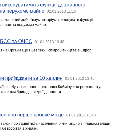
ня виконуватимуть функції державного
 на нерухоме майно
02.01.2013 11:15
 закон, який зобов'язує нотаріусів виконувати функції
а прав на нерухоме майно.
 ОБСЄ та ОЧЕС
01.01.2013 13:48
и в Організації з безпеки і співробітництва в Європі.
ли приїжджати за 10 хвилин
01.01.2013 13:45
країні набуває чинності постанова Кабміну, яка регламентує
викликом бригад швидкої допомоги.
кон про перше робоче місце
01.01.2013 13:43
і закон про зайнятість населення, який, згідно з планами влади,
 безробіття в Україні.