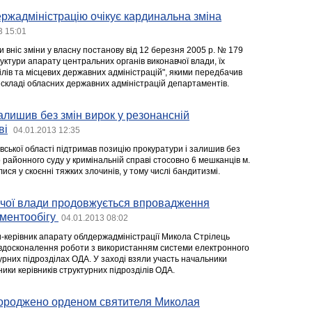
ержадміністрацію очікує кардинальна зміна
3 15:01
ни вніс зміни у власну постанову від 12 березня 2005 р. № 179
ктури апарату центральних органів виконавчої влади, їх
лів та місцевих державних адміністрацій", якими передбачив
 складі обласних державних адміністрацій департаментів.
алишив без змін вирок у резонансній
ві
04.01.2013 12:35
вської області підтримав позицію прокуратури і залишив без
 районного суду у кримінальній справі стосовно 6 мешканців м.
ися у скоєнні тяжких злочинів, у тому числі бандитизмі.
вчої влади продовжується впровадження
ументообігу
04.01.2013 08:02
и-керівник апарату облдержадміністрації Микола Стрілець
 вдосконалення роботи з використанням системи електронного
урних підрозділах ОДА. У заході взяли участь начальники
ники керівників структурних підрозділів ОДА.
городжено орденом святителя Миколая