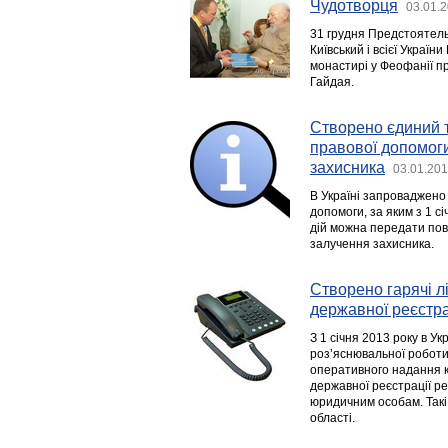
Чудотворця
03.01.2
31 грудня Предстоятел
Київський і всієї Украї
монастирі у Феофанії п
Гайдая.
Створено єдиний 
правової допомоги
захисника
03.01.201
В Україні запроваджен
допомоги, за яким з 1 
дій можна передати пов
залучення захисника.
Створено гарячі л
державної реєстра
З 1 січня 2013 року в У
роз’яснювальної роботи 
оперативного надання к
державної реєстрації р
юридичним особам. Такі г
області.