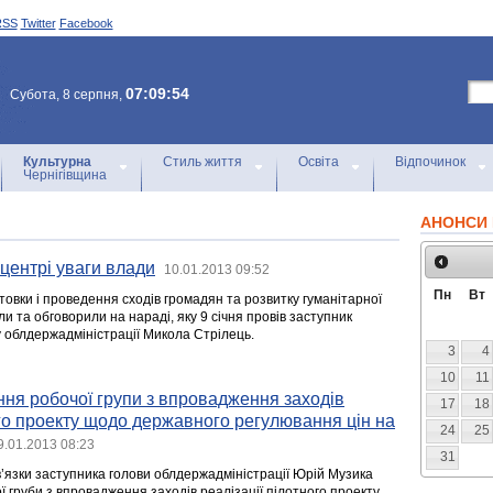
RSS
Twitter
Facebook
07:09:54
Субота, 8 серпня,
Культурна
Стиль життя
Освіта
Відпочинок
Чернігівщина
АНОНСИ 
центрі уваги влади
10.01.2013 09:52
Пн
Вт
товки і проведення сходів громадян та розвитку гуманітарної
и та обговорили на нараді, яку 9 січня провів заступник
у облдержадміністрації Микола Стрілець.
3
4
10
11
ня робочої групи з впровадження заходів
17
18
ого проекту щодо державного регулювання цін на
24
25
9.01.2013 08:23
31
в’язки заступника голови облдержадміністрації Юрій Музика
ї груби з впровадження заходів реалізації пілотного проекту