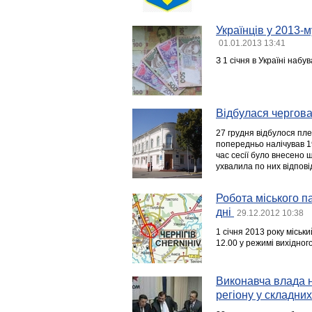
Українців у 2013-
01.01.2013 13:41
З 1 січня в Україні наб
Відбулася чергова
27 грудня відбулося пле
попередньо налічував 1
час сесії було внесено 
ухвалила по них відпові
Робота міського п
дні
29.12.2012 10:38
1 січня 2013 року місь
12.00 у режимі вихідного
Виконавча влада н
регіону у складни