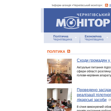
Інформ-агенція «Чернігівський монітор»:
Інформ-агенція
«Чернігівський монітор»
Політична
Економічна
Чернігівщина
Чернігівщина
ПОЛІТИКА
Сходи громадян у 
Актуальні питання підго
сфери області розглянул
голови-керівник апарат
Проведено засідан
реалізації пілотн
лікарські засоби
0
8 січня виконуючий обо
провів засідання робочо