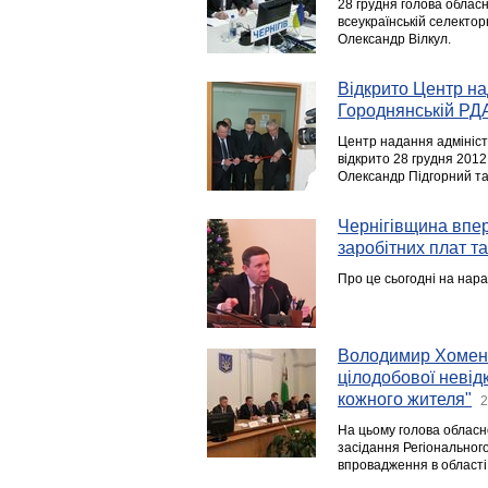
28 грудня голова обласн
всеукраїнській селектор
Олександр Вілкул.
Відкрито Центр на
Городнянській РД
Центр надання адмініст
відкрито 28 грудня 2012
Олександр Підгорний т
Чернігівщина впер
заробітних плат т
Про це сьогодні на нар
Володимир Хоменк
цілодобової невідк
кожного жителя"
2
На цьому голова обласно
засідання Регіонального
впровадження в області