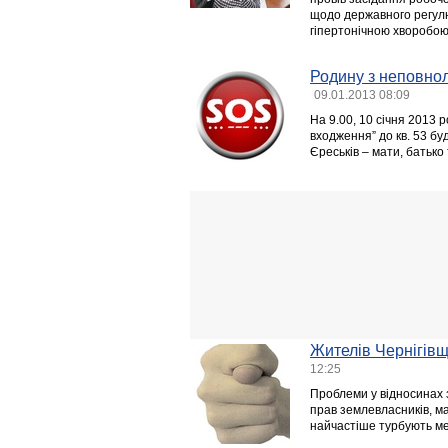
щодо державного регулюв
гіпертонічною хворобою
Родину з неповно
09.01.2013 08:09
На 9.00, 10 січня 2013
входження” до кв. 53 буд
Єреськів – мати, батько
Жителів Чернігів
12:25
Проблеми у відносинах з
прав землевласників, ма
найчастіше турбують ме