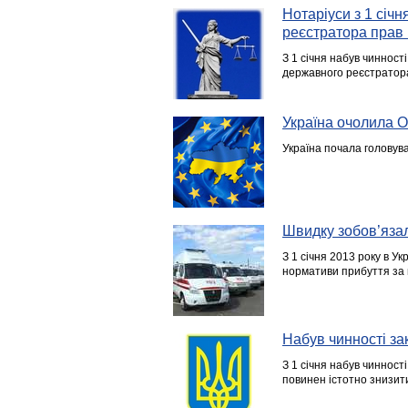
Нотаріуси з 1 січ
реєстратора прав
З 1 січня набув чинності
державного реєстратор
Україна очолила
Україна почала головуват
Швидку зобов’яза
З 1 січня 2013 року в У
нормативи прибуття за 
Набув чинності за
З 1 січня набув чинност
повинен істотно знизити