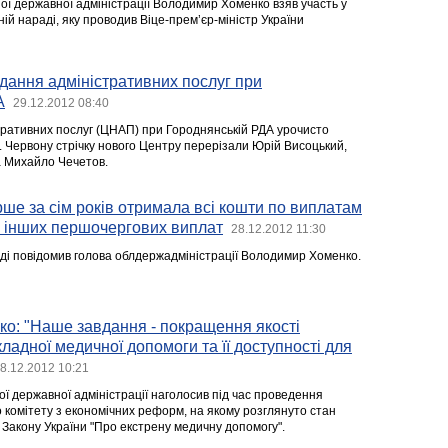
ої державної адміністрації Володимир Хоменко взяв участь у
ній нараді, яку проводив Віце-прем’єр-міністр України
дання адміністративних послуг при
А
29.12.2012 08:40
ративних послуг (ЦНАП) при Городнянській РДА урочисто
. Червону стрічку нового Центру перерізали Юрій Висоцький,
а Михайло Чечетов.
ше за сім років отримала всі кошти по виплатам
а інших першочергових виплат
28.12.2012 11:30
аді повідомив голова облдержадміністрації Володимир Хоменко.
о: "Наше завдання - покращення якості
ладної медичної допомоги та її доступності для
8.12.2012 10:21
ї державної адміністрації наголосив під час проведення
 комітету з економічних реформ, на якому розглянуто стан
 Закону України "Про екстрену медичну допомогу".