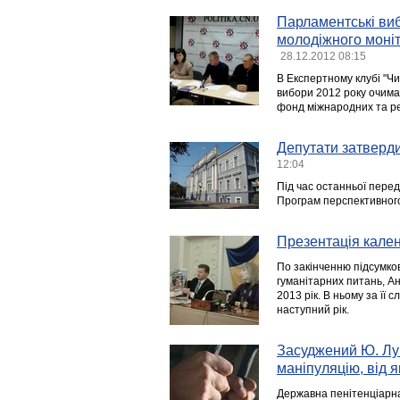
Парламентські виб
молодіжного моніто
28.12.2012 08:15
В Експертному клубі "Ч
вибори 2012 року очима
фонд міжнародних та ре
Депутати затверди
12:04
Під час останньої перед
Програм перспективного
Презентація кален
По закінченню підсумков
гуманітарних питань, А
2013 рік. В ньому за її с
наступний рік.
Засуджений Ю. Лу
маніпуляцію, від 
Державна пенітенціарн