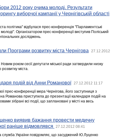
ори 2012 року очима молоді. Результати
рингу виборчої кампанії у Чернігівській області
иста політика" відбулася прес-конференція "Парламентські
 молоді". Організатором прес-конференції виступив Поліський
гіональних досліджень.
ли Програми розвитку міста Чернігова
27.12.2012
 Новим роком сесії депутати міської ради затвердили низку
 розвитку міста.
даря подій від Анни Романової
27.12.2012 11:17
ої прес-конференції мера Чернігова, його заступниця з
нна Романова приступила до презентації календаря подій на
ловами зібрані всі події, що заплановані у місті на весь
ценко виявив бажання провести медичну
якої раніше відмовлявся
27.12.2012 08:41
а служба України повідомляє, що засуджений Ю.Луценко