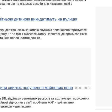
ання цін на лікарські засоби для лікування осіб з
.
літньою дитиною викидатимуть на вулицю
 року, державною виконавчою службою призначено “примусове
инку 27 по вул. Рокоссовського у Чернігові, де проживає сім’я
 та їхня неповнолітня донька.
щини хвилює порушення майнових прав
08.01.2013
 БТІ, відділами земельних ресурсів та архітектури, порушення
йнові відносини в сім'ї, проблеми ЖКГ - такі питання
шканців Чернігівщини.