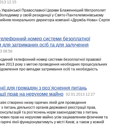
013 12:15
ь Української Православної Церкви Блаженніший Митрополит
ни Володимир у своїй резиденції у Свято-Пантелеімонівському
рийняв генерального директора компанії «Дружба-Нова» Сергія
телефонний номер системи безоплатної
 для затриманих осіб та для залучення
3 08:56
о єдиний телефонний номер системи безоплатної правової
січня 2013 року з метою проведення необхідних процесуальних
ідомлення про випадки затримання осіб та необхідність
інії для громадян з роз`яснення питань
ції прав на нерухоме майно
02.01.2013 12:27
країні створено низку гарячих ліній для проведення
з питань діяльності органів державної реєстрації прав,
онсультацій та роз’яснень норм законодавства з питань
ечових прав на нерухоме майно усім зацікавленим фізичним та
арячі лінії функціонуватимуть у місті Києві, а також у кожній