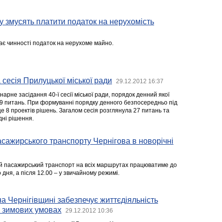
му змусять платити податок на нерухомість
уває чинності податок на нерухоме майно.
 сесія Прилуцької міської ради
29.12.2012 16:37
нарне засідання 40-ї сесії міської ради, порядок денний якої
9 питань. При формуванні порядку денного безпосередньо під
ще 8 проектів рішень. Загалом сесія розглянула 27 питань та
дні рішення.
асажирського транспорту Чернігова в новорічні
кий пасажирський транспорт на всіх маршрутах працюватиме до
 дня, а після 12.00 – у звичайному режимі.
а Чернігівщині забезпечує життєдіяльність
х зимових умовах
29.12.2012 10:36