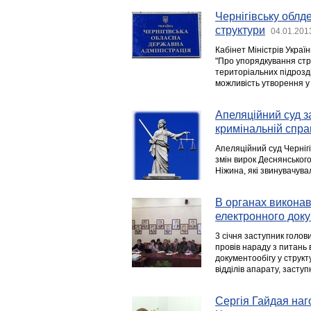
Чернігівську облд
структури
04.01.201
Кабінет Міністрів Украї
"Про упорядкування стру
територіальних підрозді
можливість утворення у
Апеляційний суд з
кримінальній спра
Апеляційний суд Чернігі
змін вирок Деснянського
Ніжина, які звинувачувал
В органах викона
електронного док
3 січня заступник голов
провів нараду з питань
документообігу у структ
відділів апарату, заступ
Сергія Гайдая на