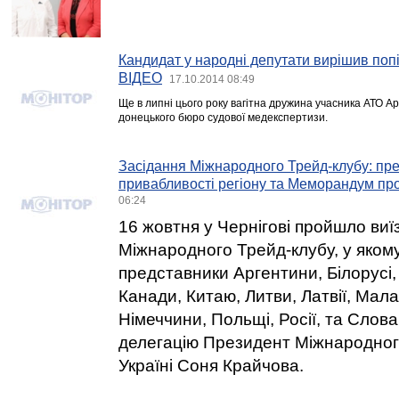
Кандидат у народні депутати вирішив поп
ВІДЕО
17.10.2014 08:49
Ще в липні цього року вагітна дружина учасника АТО А
донецького бюро судової медекспертизи.
Засідання Міжнародного Трейд-клубу: пре
привабливості регіону та Меморандум пр
06:24
16 жовтня у Чернігові пройшло виї
Міжнародного Трейд-клубу, у яком
представники Аргентини, Білорусі, Б
Канади, Китаю, Литви, Латвії, Мала
Німеччини, Польщі, Росії, та Слов
делегацію Президент Міжнародног
Україні Соня Крайчова.