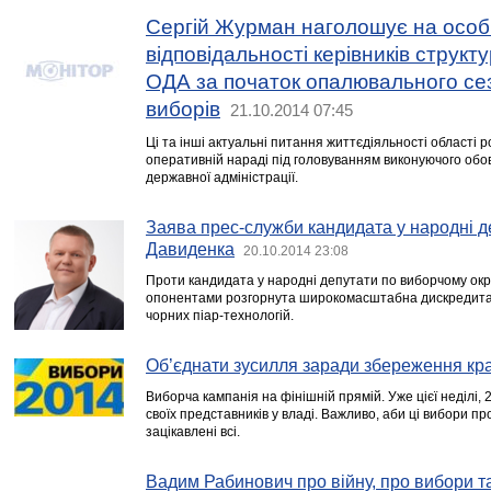
Сергій Журман наголошує на особ
відповідальності керівників структу
ОДА за початок опалювального се
виборів
21.10.2014 07:45
Ці та інші актуальні питання життєдіяльності області р
оперативній нараді під головуванням виконуючого обов
державної адміністрації.
Заява прес-служби кандидата у народні д
Давиденка
20.10.2014 23:08
Проти кандидата у народні депутати по виборчому ок
опонентами розгорнута широкомасштабна дискредитац
чорних піар-технологій.
Об’єднати зусилля заради збереження кр
Виборча кампанія на фінішній прямій. Уже цієї неділі,
своїх представників у владі. Важливо, аби ці вибори п
зацікавлені всі.
Вадим Рабинович про війну, про вибори та