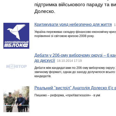
підтримка військового параду та в
Долеско.
Критикувати уряд небезпечно для життя
1
Україна переживає складну фінансово-економічну кризу,
порівнянні зі світовою кризою 2008 року.
Дебати у 206-ому виборчому окрузі – 6 ка
до дискусії
18.10.2014 17:19
Дебати між кандидатами по 206-ому виборчому округу 
звичному форматі, однак до заходу долучилося всього 
кандидатів.
Реальний "вистріл" Анатолія Долеско б’є в
Пишемо – реформа, «приХватизазія» - в умі