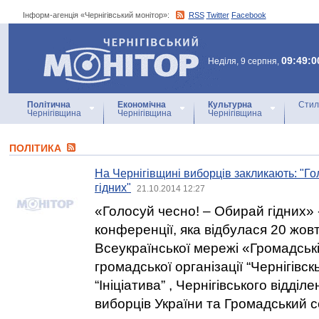
Інформ-агенція «Чернігівський монітор»:
RSS
Twitter
Facebook
Інформ-агенція
«Чернігівський монітор»
09:49:0
Неділя, 9 серпня,
Політична
Економічна
Культурна
Стил
Чернігівщина
Чернігівщина
Чернігівщина
ПОЛІТИКА
На Чернігівщині виборців закликають: "Го
гідних"
21.10.2014 12:27
«Голосуй чесно! – Обирай гідних» 
конференції, яка відбулася 20 жовт
Всеукраїнської мережі «Громадські 
громадської організації “Чернігівск
“Ініціатива” , Чернігівського відділ
виборців України та Громадський 