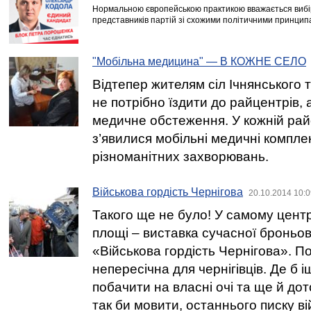
Нормальною європейською практикою вважається вибір
представників партій зі схожими політичними принцип
"Мобільна медицина" — В КОЖНЕ СЕЛО
Відтепер жителям сіл Ічнянського 
не потрібно їздити до райцентрів, 
медичне обстеження. У кожній райо
з’явилися мобільні медичні компле
різноманітних захворювань.
Військова гордість Чернігова
20.10.2014 10:0
Такого ще не було! У самому центрі
площі – виставка сучасної броньов
«Військова гордість Чернігова». По
непересічна для чернігівців. Де б 
побачити на власні очі та ще й до
так би мовити, останнього писку вій