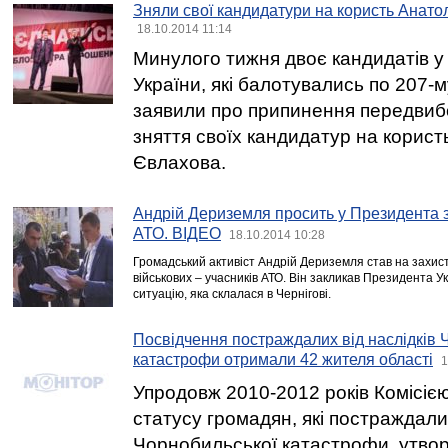
Зняли свої кандидатури на користь Анат
18.10.2014 11:14
Минулого тижня двоє кандидатів у
України, які балотувались по 207-
заявили про припинення передвибо
зняття своїх кандидатур на корист
Євлахова.
Андрій Дериземля просить у Президента з
АТО. ВІДЕО
18.10.2014 10:28
Громадський активіст Андрій Дериземля став на захист
військових – учасників АТО. Він закликав Президента У
ситуацію, яка склалася в Чернігові.
Посвідчення постраждалих від наслідків 
катастрофи отримали 42 жителя області
1
Упродовж 2010-2012 років Комісією
статусу громадян, які постраждали
Чорнобильської катастрофи, утво