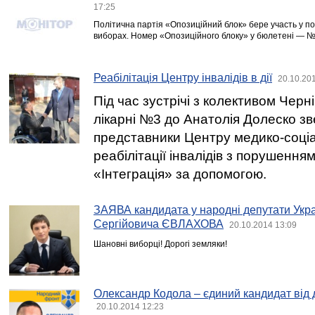
17:25
Політична партія «Опозиційний блок» бере участь у п
виборах. Номер «Опозиційного блоку» у бюлетені — №
Реабілітація Центру інвалідів в дії
20.10.20
Під час зустрічі з колективом Черніг
лікарні №3 до Анатолія Долеско з
представники Центру медико-соціа
реабілітації інвалідів з порушення
«Інтеграція» за допомогою.
ЗАЯВА кандидата у народні депутати Укра
Сергійовича ЄВЛАХОВА
20.10.2014 13:09
Шановні виборці! Дорогі земляки!
Олександр Кодола – єдиний кандидат від
20.10.2014 12:23