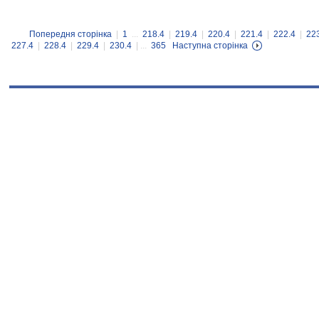
Попередня сторінка
|
1
...
218.4
|
219.4
|
220.4
|
221.4
|
222.4
|
22
227.4
|
228.4
|
229.4
|
230.4
| ...
365
Наступна сторінка