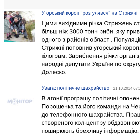
Угорський короп "розгулявся" на Стрижні
Цими вихідними річка Стрижень ст
більш ніж 3000 тонн риби, яку прив
одного з районів області. Популяц
Стрижні поповнив угорський короп,
кілограм. Зарибнення річки органі
народні депутати України по округ
Долеско.
Увага: політичне шахрайство!
21.10.2014 07:
В агонії програшу політичні опоне
Порошенка та його команди на Чер
до телефонного шахрайства. Прац
створеного кол-центру обдзвонюют
поширюють брехливу інформацію.