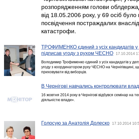
розпорядженням голови облдержад
від 18.05.2006 року, у 69 осіб бул
посвідчення постраждалих внаслі
катастрофи.
ТРОФИМЕНКО єдиний з усіх кандидатів у д
підписав угоду з рухом ЧЕСНО
17.10.2014 1
Володимир Трофименко єдиний з усіх кандидатів у депу
угоду з координатором руху ЧЕСНО на Чернігівщині, що 
приховувати від виборців.
В Чернігові навчались контролювати вла
16 жовтня 2014 року в Чернігові відбувся семінар на т
діяльністю влади».
Голосую за Анатолія Долеско
17.10.2014 10: