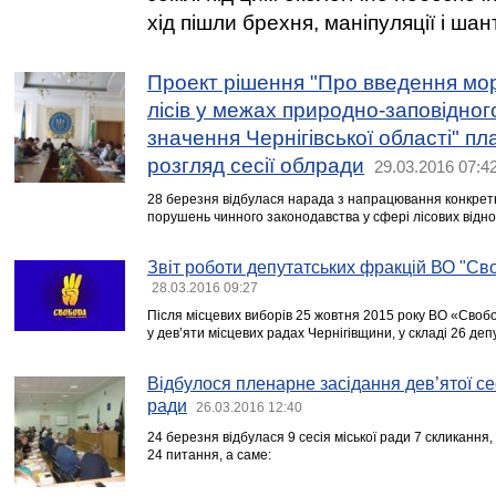
хід пішли брехня, маніпуляції і шан
Проект рішення "Про введення мо
лісів у межах природно-заповідно
значення Чернігівської області" п
розгляд сесії облради
29.03.2016 07:4
28 березня відбулася нарада з напрацювання конкрет
порушень чинного законодавства у сфері лісових відно
Звіт роботи депутатських фракцій ВО "Св
28.03.2016 09:27
Після місцевих виборів 25 жовтня 2015 року ВО «Сво
у дев’яти місцевих радах Чернігівщини, у складі 26 депу
Відбулося пленарне засідання дев’ятої сес
ради
26.03.2016 12:40
24 березня відбулася 9 сесія міської ради 7 скликання,
24 питання, а саме: