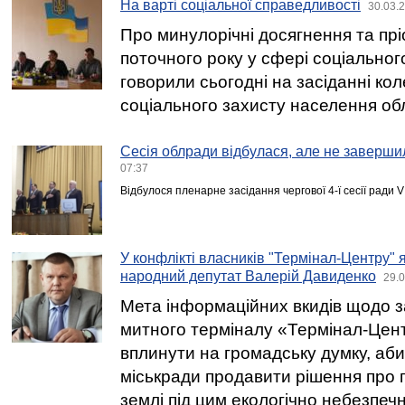
На варті соціальної справедливості
30.03.
Про минулорічні досягнення та прі
поточного року у сфері соціально
говорили сьогодні на засіданні ко
соціального захисту населення об
Сесія облради відбулася, але не заверш
07:37
Відбулося пленарне засідання чергової 4-ї сесії ради V
У конфлікті власників "Термінал-Центру" я
народний депутат Валерій Давиденко
29.0
Мета інформаційних вкидів щодо за
митного терміналу «Термінал-Цен
вплинути на громадську думку, аби
міськради продавити рішення про
землі під цим екологічно небезпеч