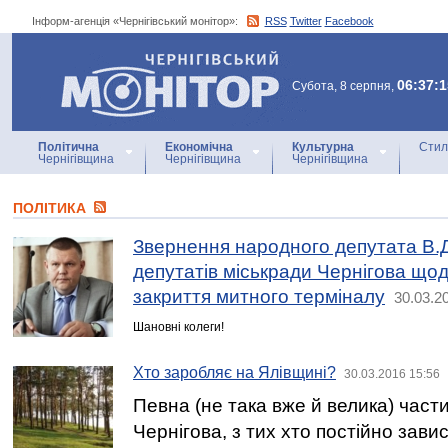
Інформ-агенція «Чернігівський монітор»:
RSS
Twitter
Facebook
Інформ-агенція
«Чернігівський монітор»
06:37:1
Субота, 8 серпня,
Політична
Економічна
Культурна
Стил
Чернігівщина
Чернігівщина
Чернігівщина
ПОЛІТИКА
Звернення народного депутата В.
депутатів міськради Чернігова щод
закриття митного терміналу
30.03.2
Шановні колеги!
Хто заробляє на Ялівщині?
30.03.2016 15:56
Певна (не така вже й велика) част
Чернігова, з тих хто постійно зави