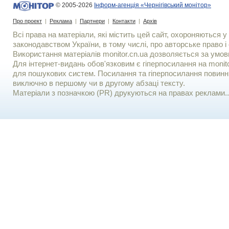
© 2005-2026
Інформ-агенція «Чернігівський монітор»
Про проект
|
Реклама
|
Партнери
|
Контакти
|
Архів
Всі права на матеріали, які містить цей сайт, охороняються у 
законодавством України, в тому числі, про авторське право і 
Використання матерiалiв monitor.cn.ua дозволяється за умов
Для iнтернет-видань обов'язковим є гiперпосилання на monito
для пошукових систем. Посилання та гіперпосилання повинні
виключно в першому чи в другому абзаці тексту.
Матеріали з позначкою (PR) друкуються на правах реклами..