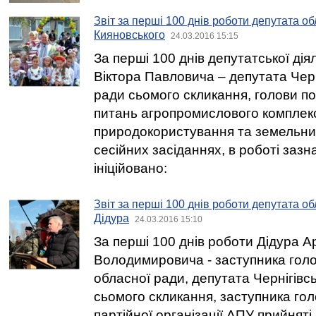
Звіт за перші 100 днів роботи депутата об
Кияновського
24.03.2016 15:15
За перші 100 днів депутатської дія
Віктора Павловича – депутата Черн
ради сьомого скликання, голови пост
питань агропромислового комплексу
природокористування та земельних
сесійних засіданнях, в роботі зазна
ініційовано:
Звіт за перші 100 днів роботи депутата о
Дідура
24.03.2016 15:10
За перші 100 днів роботи Дідура 
Володимировича - заступника голов
обласної ради, депутата Чернігівс
сьомого скликання, заступника го
партійної організації АПУ прийняті