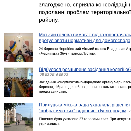
злагоджено, сприяла консолідації 
подоланні проблем територіально
району.
Міський голова вимагає від газопостачал
врегулювати нормативи для домогоспода
24 березня Чернігівський міський голова Владислав Ат
«Чернігівгаз Збут» Іваном Лустою.
Відбулося розширене засідання колегії об
25.03.2016 08:23
Засідання консультативно-дорадчого органу Чернігівсь
березня, зібрало для обговорення нагальних питань р
представництво.
Прилуцька міська рада ухвалила рішення
"побратимських" відносин з Бєлгородом
2
Рішення було ухвалено 27 голосами «за». Три депутати
утрималися.