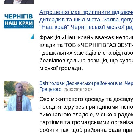
Атрошенко має припинити відключе
дитсадків та шкіл міста. Заява депу
"Наш край" Чернігівської міської р
Фракція «Наш край» вважає неприп
влади та ТОВ «ЧЕРНІГІВГАЗ ЗБУТ»
і дошкільних закладів міста від га
безвідповідальна позиція, що супе
міської громади.
Звіт голови Деснянської районної в м. Че
Грецького
25.03.2016 13:02
Окрім життєвого досвіду та досвіду
посаді я керуюсь принципами тісної
виконавчою владою, міською радо
партіями та громадськими організ
робити так, щоб районна рада пр