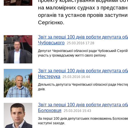
проекту користування водними об’
на маломірних суднах з представн
органів та установ провів заступн
Сергієнко.
Звіт за перші 100 днів роботи депутата об
Чубовського
25.03.2016 17:28
Депутат Чернігівської обласної ради Чубовський Сергі
участь у громадському житті свого регіону.
Звіт за перші 100 днів роботи депутата о
Нестерука
25.03.2016 16:44
Діяльність депутата Чернігівської обласної ради Нест
днів.
Звіт за перші 100 днів роботи депутата о
Болоховця
25.03.2016 15:43
За перші 100 днів депутатських повноважень Болохове
наступні заходи.