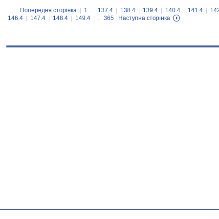
Попередня сторінка
|
1
...
137.4
|
138.4
|
139.4
|
140.4
|
141.4
|
14
146.4
|
147.4
|
148.4
|
149.4
| ...
365
Наступна сторінка