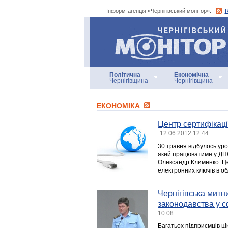
Інформ-агенція «Чернігівський монітор»:
Інформ-агенція
«Чернігівський монітор»
Політична
Економічна
Чернігівщина
Чернігівщина
ЕКОНОМІКА
Центр сертифікаці
12.06.2012 12:44
30 травня відбулось ур
який працюватиме у ДПС
Олександр Клименко. Це
електронних ключів в об
Чернігівська митн
законодавства у с
10:08
Багатьох підприємців ці