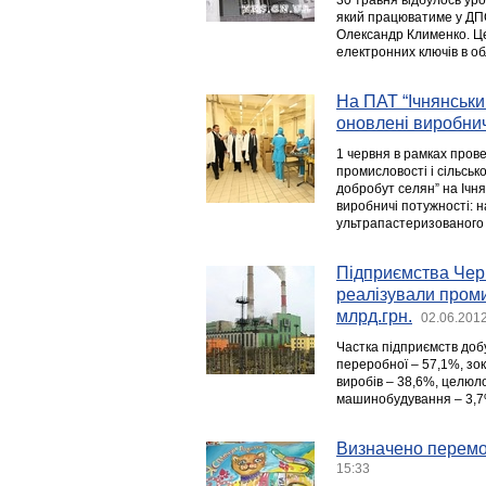
30 травня відбулось ур
який працюватиме у ДПС
Олександр Клименко. Це
електронних ключів в об
На ПАТ “Ічнянськи
оновлені виробнич
1 червня в рамках пров
промисловості і сільськ
добробут селян” на Ічн
виробничі потужності: 
ультрапастеризованого 
Підприємства Черн
реалізували промис
млрд.грн.
02.06.2012
Частка підприємств добу
переробної – 57,1%, зо
виробів – 38,6%, целюл
машинобудування – 3,7%,
Визначено перемож
15:33