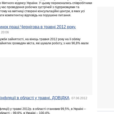
го Митного кодексу України. У цьому переконались співробітники
ід час проведення робочих зустрічей з підприємцями та
ому на митниці створені консультаційні центри, в яких усі
ти компетентну відповідь на порушене питання.
нок праці Чернігова в травні 2012 року.
 20:06
жби зайнятості, на кінець травня 2012 року на її обліку
айнятих громадян міста, які шукали роботу, з них 96,8% мали
 інфляції в області у травні. ДОВІДКА
07.06.2012
фляції) у травні 2012р. в області становив 99,5%, в Україні –
області – 99,6%, в Україні – 100,4%.