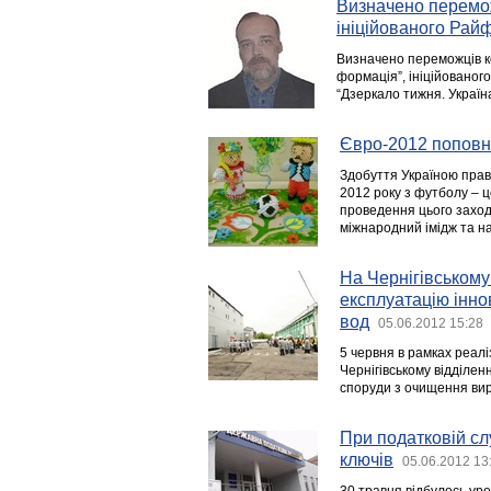
Визначено перемож
ініційованого Ра
Визначено переможців ко
формація”, ініційовано
“Дзеркало тижня. Україна
Євро-2012 поповн
Здобуття Україною прав
2012 року з футболу – 
проведення цього заходу
міжнародний імідж та на
На Чернігівському
експлуатацію інно
вод
05.06.2012 15:28
5 червня в рамках реалі
Чернігівському відділен
споруди з очищення вир
При податковій сл
ключів
05.06.2012 13