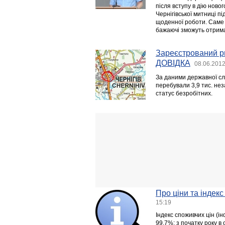
після вступу в дію ново
Чернігівської митниці п
щоденної роботи. Саме т
бажаючі зможуть отрима
Зареєстрований ри
ДОВІДКА
08.06.2012
За даними державної слу
перебували 3,9 тис. нез
статус безробітних.
Про ціни та індекс
15:19
Індекс споживчих цін (ін
99,7%; з початку року в 