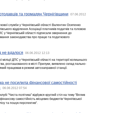
отодавців та громадян Чернігівщини
07.06.2012
кової служби у Чернігівській області Валентин Осипенко
гівського відділення Асоціації платників податків та головою
С у Чернігівській області підписали звернення до
мання законодавства про працю та податкового
д не вдалося
06.06.2012 12:13
 міліції ДПС у Чернігівській області на території колишнього
ва, розташованого в місті Прилуки, виявлено склад пально-
який працював в режимі автозаправної станції.
а не посилила фінансової самостійності
в
06.06.2012 07:54
клубі "Чиста політика" відбувся круглий стіл на тему "Вплив
інансову самостійність місцевих бюджетів Чернігівської
лізу та пошук перспектив".