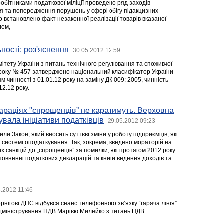
робітниками податкової міліції проведено ряд заходів
я та попередження порушень у сфері обігу підакцизних
го встановлено факт незаконної реалізації товарів вказаної
лем,
ності: роз'яснення
30.05.2012 12:59
ітету України з питань технічного регулювання та споживчої
0 року № 457 затверджено національний класифікатор України
м чинності з 01.01.12 року на заміну ДК 009: 2005, чинність
12.12 року.
араціях "спрощенців” не каратимуть. Верховна
увала ініціативи податківців
29.05.2012 09:23
ли Закон, який вносить суттєві зміни у роботу підприємців, які
системі оподаткування. Так, зокрема, введено мораторій на
 санкцій до „спрощенців” за помилки, які протягом 2012 року
повненні податкових декларацій та книги ведення доходів та
5.2012 11:46
рнігові ДПС відбувся сеанс телефонного зв’язку “гаряча лінія”
адміністрування ПДВ Марією Милейко з питань ПДВ.