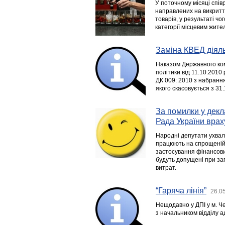
У поточному місяці спів
направлених на викритт
товарів, у результаті чо
категорії місцевим жите
Заміна КВЕД діяль
Наказом Державного ком
політики від 11.10.201
ДК 009: 2010 з набрання
якого скасовується з 31.
За помилки у декл
Рада України врах
Народні депутати ухвали
працюють на спрощеній 
застосування фінансових
будуть допущені при за
витрат.
“Гаряча лінія”
26.0
Нещодавно у ДПІ у м. Че
з начальником відділу 