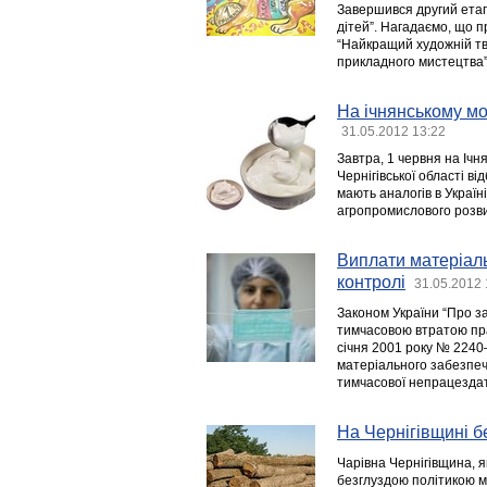
Завершився другий етап
дітей”. Нагадаємо, що п
“Найкращий художній тв
прикладного мистецтва”
На ічнянському мо
31.05.2012 13:22
Завтра, 1 червня на Ічн
Чернігівської області в
мають аналогів в Україн
агропромислового розви
Виплати матеріаль
контролі
31.05.2012 
Законом України “Про з
тимчасовою втратою пра
січня 2001 року № 2240
матеріального забезпече
тимчасової непрацездат
На Чернігівщині б
Чарівна Чернігівщина, 
безглуздою політикою мі