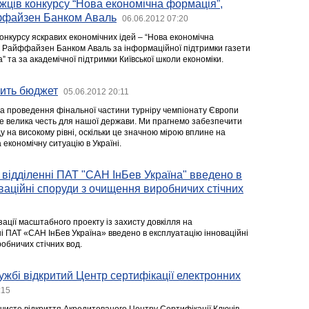
ців конкурсу “Нова економічна формація”,
йффайзен Банком Аваль
06.06.2012 07:20
нкурсу яскравих економічних ідей – “Нова економічна
го Райффайзен Банком Аваль за інформаційної підтримки газети
” та за академічної підтримки Київської школи економіки.
ить бюджет
05.06.2012 20:11
а проведення фінальної частини турніру чемпіонату Європи
це велика честь для нашої держави. Ми прагнемо забезпечити
 на високому рівні, оскільки це значною мірою вплине на
 економічну ситуацію в Україні.
 відділенні ПАТ "САН ІнБев Україна" введено в
ваційні споруди з очищення виробничих стічних
зації масштабного проекту із захисту довкілля на
ні ПАТ «САН ІнБев Україна» введено в експлуатацію інноваційні
обничих стічних вод.
ужбі відкритий Центр сертифікації електронних
:15