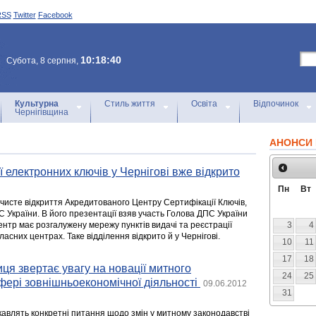
RSS
Twitter
Facebook
10:18:40
Субота, 8 серпня,
Культурна
Стиль життя
Освіта
Відпочинок
Чернігівщина
АНОНСИ 
ї електронних ключів у Чернігові вже відкрито
Пн
Вт
очисте відкриття Акредитованого Центру Сертифікації Ключів,
 України. В його презентації взяв участь Голова ДПС України
нтр має розгалужену мережу пунктів видачі та реєстрації
3
4
ласних центрах. Таке відділення відкрито й у Чернігові.
10
11
17
18
иця звертає увагу на новації митного
24
25
фері зовнішньоекономічної діяльності
09.06.2012
31
кавлять конкретні питання щодо змін у митному законодавстві