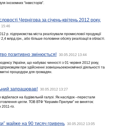
ля іноземних “інвесторів”.
ловості Чернігова за січень-квітень 2012 року.
 15:46
012 р. підприємства міста реалізували промислової продукції
у 2,4 млрд.грн., або більше половини обсягу реалізації в області.
тво позитивно змінюється!
30.05.2012 13:44
одексу України, що набуває чинності з 01 червня 2012 року,
підприємцям при здійсненні зовнішньоекономічної діяльності та
 митні процедури для громадян.
ьний запрацював!
30.05.2012 13:27
 відбилася на будівельній галузі. Як наслідок –перестали
отовлення цегли. ТОВ ВТФ “Керамік-Прилуки” не виняток:
 2011-го.
и" майже на 90 тисяч гривень
30.05.2012 13:05