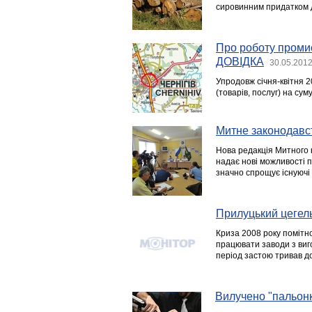
сировинним придатком д
Про роботу промис
ДОВІДКА
30.05.2012
Упродовж січня-квітня 2
(товарів, послуг) на сум
Митне законодавс
Нова редакція Митного к
надає нові можливості 
значно спрощує існуючі
Прилуцький цегел
Криза 2008 року помітно
працювати заводи з виг
період застою тривав до
Вилучено "пальонк