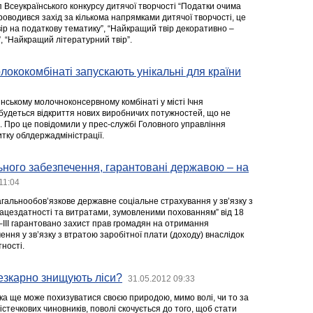
 Всеукраїнського конкурсу дитячої творчості “Податки очима
роводився захід за кількома напрямками дитячої творчості, це
ір на податкову тематику”, “Найкращий твір декоративно –
, “Найкращий літературний твір”.
лококомбінаті запускають унікальні для країни
янському молочноконсервному комбінаті у місті Ічня
ідбудеться відкриття нових виробничих потужностей, що не
і. Про це повідомили у прес-службі Головного управління
тку облдержадміністрації.
ного забезпечення, гарантовані державою – на
11:04
агальнообов’язкове державне соціальне страхування у зв’язку з
цездатності та витратами, зумовленими похованням” від 18
–ІІІ гарантовано захист прав громадян на отримання
ння у зв’язку з втратою заробітної плати (доходу) внаслідок
ності.
езкарно знищують ліси?
31.05.2012 09:33
яка ще може похизуватися своєю природою, мимо волі, чи то за
стечкових чиновників, поволі скочується до того, щоб стати