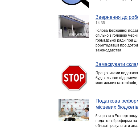
Звернення до роб
14:35
Голова Державної подат
спільно з головою Черні
громадської ради при ДП
роботодавців про дотри
законодавства.
Замаскувати скла
Працівниками податкової
будівельного підприємст
мастильних матеріалів, 
Податкова реформ
місцевих бюджеті
5 червня в Експертному 
податкової реформи на ф
області: результати ана