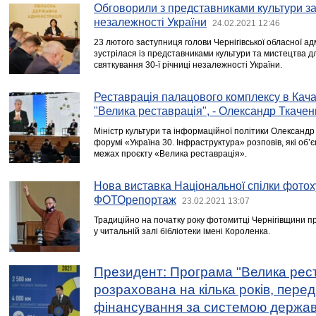
Обговорили з представниками культури за
незалежності України
24.02.2021 12:46
23 лютого заступниця голови Чернігівської обласної ад
зустрілася із представниками культури та мистецтва д
святкування 30-ї річниці незалежності України.
Реставрація палацового комплексу в Кача
"Велика реставрація", - Олександр Ткачен
Міністр культури та інформаційної політики Олександр
форумі «Україна 30. Інфраструктура» розповів, які об’
межах проєкту «Велика реставрація».
Нова виставка Національної спілки фотох
ФОТОрепортаж
23.02.2021 13:07
Традиційно на початку року фотомитці Чернігівщини п
у читальній залі бібліотеки імені Короленка.
Президент: Програма "Велика рес
розрахована на кілька років, перед
фінансування за системою держав