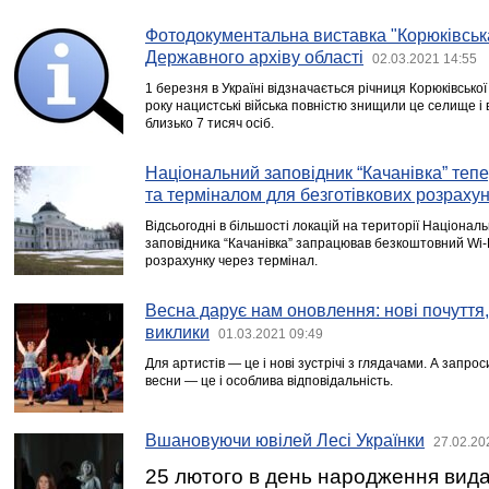
Фотодокументальна виставка "Корюківська 
Державного архіву області
02.03.2021 14:55
1 березня в Україні відзначається річниця Корюківської
року нацистські війська повністю знищили це селище і в
близько 7 тисяч осіб.
Національний заповідник “Качанівка” теп
та терміналом для безготівкових розрахун
Відсьогодні в більшості локацій на території Націонал
заповідника “Качанівка” запрацював безкоштовний Wi-F
розрахунку через термінал.
Весна дарує нам оновлення: нові почуття,
виклики
01.03.2021 09:49
Для артистів — це і нові зустрічі з глядачами. А запро
весни — це і особлива відповідальність.
Вшановуючи ювілей Лесі Українки
27.02.20
25 лютого в день народження видат