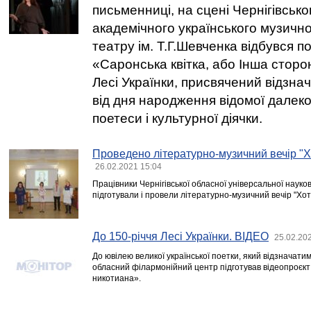
письменниці, на сцені Чернігівськ
академічного українського музичн
театру ім. Т.Г.Шевченка відбувся п
«Саронська квітка, або Інша сторо
Лесі Українки, присвячений відзнач
від дня народження відомої далек
поетеси і культурної діячки.
Проведено літературно-музичний вечір "Х
26.02.2021 15:04
Працівники Чернігівської обласної універсальної науково
підготували і провели літературно-музичний вечір "Хот
До 150-річчя Лесі Українки. ВІДЕО
25.02.20
До ювілею великої української поетки, який відзначатим
обласний філармонійний центр підготував відеопроєкт
никотиана».