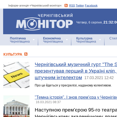
Інформ-агенція «Чернігівський монітор»:
RSS
Twitter
Facebook
Інформ-агенція
«Чернігівський монітор»
21:32:0
Четвер, 6 серпня,
Політична
Економічна
Культурна
Стил
Чернігівщина
Чернігівщина
Чернігівщина
КУЛЬТУРА
Чернігівський музичний гурт "The S
презентував перший в Україні кліп
штучним інтелектом
17.03.2021 12:42
Про це йдеться у пресрелізі, наданому колективом.
"Темна історія". І знов прем’єра у Черніг
16.03.2021 08:37
Наступною прем’єрою 95-го театра
Чернігівському академічному драмт