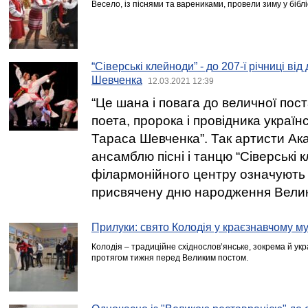
Весело, із піснями та варениками, провели зиму у біблі
“Сіверські клейноди” - до 207-ї річниці в
Шевченка
12.03.2021 12:39
“Це шана і повага до величної пост
поета, пророка і провідника україн
Тараса Шевченка”. Так артисти Ак
ансамблю пісні і танцю “Сіверські
філармонійного центру означують
присвячену дню народження Велик
Прилуки: свято Колодія у краєзнавчому му
Колодія – традиційне східнослов’янське, зокрема й укр
протягом тижня перед Великим постом.