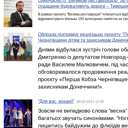
Одночасно із "Великою реставрацією" до о
спадщини будуватимуть дороги – Тимош
В рамках проєкту "Велика реставрація" планується від
відремонтувати близько 150 культурних пам'яток за три
Облрада підтримує реалізацію проєкту "
Чернігівщини дітям та захисникам Донечч
Днями відбулася зустріч голови о
Дмитренко із депутатом Новгород-
ради Василем Малковичем, під час
обговорювалося продовження реалі
проєкту «Перша Кобза Чернігівщин
захисникам Донеччини!».
“Для вас, кохані!”
09.03.2021 12:40
Зовсім не випадково слова “весна” 
багатьох звучать синонімами. “Ніх
лишитись байдужим до флюїдів весн