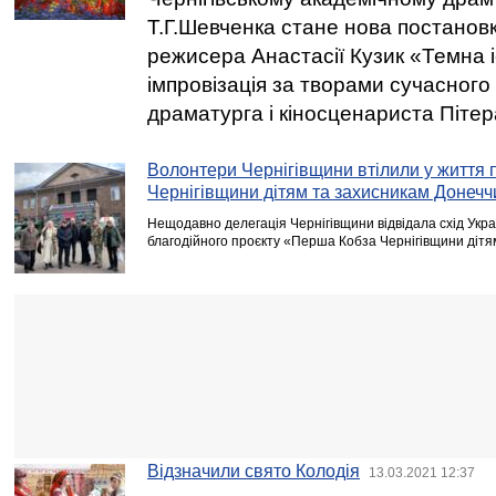
Т.Г.Шевченка стане нова постанов
режисера Анастасії Кузик «Темна і
імпровізація за творами сучасного
драматурга і кіносценариста Піт
Волонтери Чернігівщини втілили у життя 
Чернігівщини дітям та захисникам Донечч
Нещодавно делегація Чернігівщини відвідала схід Укра
благодійного проєкту «Перша Кобза Чернігівщини дітя
Відзначили свято Колодія
13.03.2021 12:37