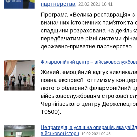
партнерства
22.02.2021 16:41
Програма «Велика реставрація» з
визначних історичних пам’яток та о
спадщини розрахована на декілька 
передбачатиме різні системи фіна
державно-приватне партнерство.
Філармонійний центр – військовослужбо
Живий, емоційний відгук викликала
повна експресії і оптимізму концер
лютого обласний філармонійний ц
військовослужбовцям строкової сл
Чернігівського центру Держспецтр
Т0500).
Не трагедія, а успішна операція, яка увій
військової історії
19.02.2021 09:46