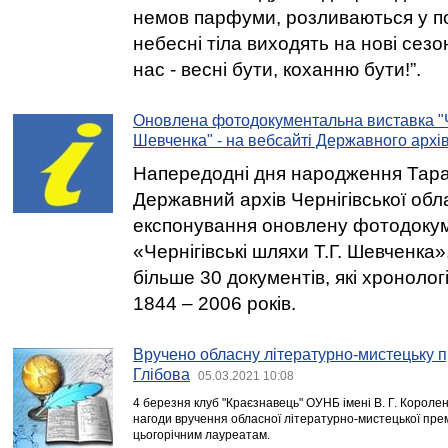
немов парфуми, розливаються у по
небесні тіла виходять на нові сезо
нас - весні бути, коханню бути!”.
Оновлена фотодокументальна виставка "Че
Шевченка" - на вебсайті Державного архів
Напередодні дня народження Тар
Державний архів Чернігівської обла
експонування оновлену фотодоку
«Чернігівські шляхи Т.Г. Шевченка»
більше 30 документів, які хронолог
1844 – 2006 років.
Вручено обласну літературно-мистецьку п
Глібова
05.03.2021 10:08
4 березня клуб "Краєзнавець" ОУНБ імені В. Г. Королен
нагоди вручення обласної літературно-мистецької премі
цьогорічним лауреатам.