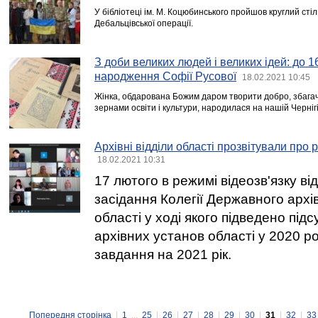
У бібліотеці ім. М. Коцюбинського пройшов круглий сті
Дебальцівської операції.
З доби великих людей і великих ідей: до 1
народження Софії Русової
18.02.2021 10:45
Жінка, обдарована Божим даром творити добро, збага
зернами освіти і культури, народилася на нашій Чернігі
Архівні відділи області прозвітували про 
18.02.2021 10:31
17 лютого в режимі відеозв'язку в
засідання Колегії Державного архів
області у ході якого підведено під
архівних установ області у 2020 р
завдання на 2021 рік.
Попередня сторінка
|
1
...
25
|
26
|
27
|
28
|
29
|
30
|
31
|
32
|
33