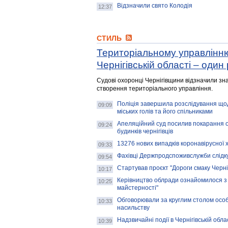
Відзначили свято Колодія
12:37
СТИЛЬ
Територіальному управлінн
Чернігівській області – один 
Судові охоронці Чернігівщини відзначили зн
створення територіального управління.
Поліція завершила розслідування що
09:09
міських голів та його спільниками
Апеляційний суд посилив покарання ос
09:24
будинків чернігівців
13276 нових випадків коронавірусної 
09:33
Фахівці Держпродспоживслужби слідк
09:54
Стартував проєкт "Дороги смаку Черні
10:17
Керівництво облради ознайомилося з 
10:25
майстерності"
Обговорювали за круглим столом особ
10:33
насильству
Надзвичайні події в Чернігівській обла
10:39