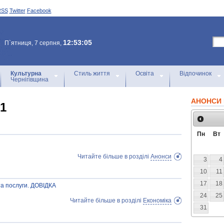
RSS
Twitter
Facebook
12:53:05
П`ятниця, 7 серпня,
Культурна
Стиль життя
Освіта
Відпочинок
Чернігівщина
АНОНСИ 
21
Пн
Вт
Читайте більше в розділі
Анонси
3
4
10
11
17
18
та послуги. ДОВІДКА
24
25
Читайте більше в розділі
Економіка
31