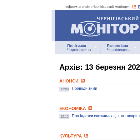
Інформ-агенція «Чернігівський монітор»:
Інформ-агенція
«Чернігівський монітор»
Політична
Економічна
Чернігівщина
Чернігівщина
Архiв: 13 березня 20
АНОНСИ
Проводи зими
12:00
ЕКОНОМІКА
Про індекси споживчих цін на товари 
12:12
КУЛЬТУРА