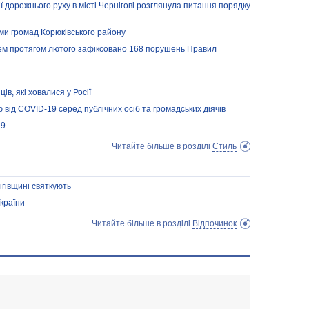
ії дорожнього руху в місті Чернігові розглянула питання порядку
ами громад Корюківського району
ем протягом лютого зафіксовано 168 порушень Правил
в, які ховалися у Росії
 від COVID-19 серед публічних осіб та громадських діячів
19
Читайте більше в розділі
Стиль
гівщині святкують
країни
Читайте більше в розділі
Відпочинок