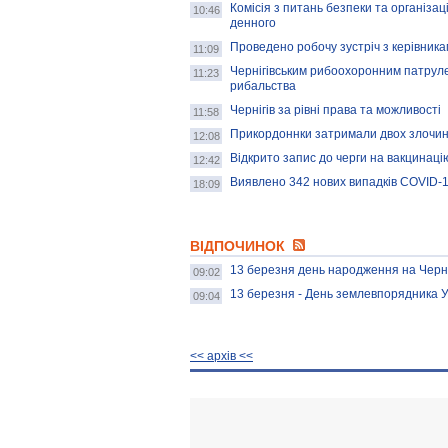
Комісія з питань безпеки та організац
10:46
денного
Проведено робочу зустріч з керівник
11:09
Чернігівським рибоохоронним патрул
11:23
рибальства
Чернігів за рівні права та можливості
11:58
Прикордоннки затримали двох злочинці
12:08
Відкрито запис до черги на вакцинацію
12:42
Виявлено 342 нових випадків COVID-
18:09
ВІДПОЧИНОК
13 березня день народження на Черні
09:02
13 березня - День землевпорядника У
09:04
<< архiв <<