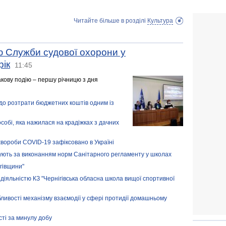
Читайте більше в розділі
Культура
ю Служби судової охорони у
рік
11:45
акову подію – першу річницю з дня
до розтрати бюджетних коштів одним із
обі, яка нажилася на крадіжках з дачних
хвороби COVID-19 зафіксовано в Україні
ують за виконанням норм Санітарного регламенту у школах
гівщини"
діяльністю КЗ "Чернігівська обласна школа вищої спортивної
ливості механізму взаємодії у сфері протидії домашньому
сті за минулу добу