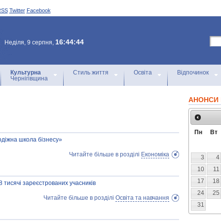
RSS
Twitter
Facebook
16:44:44
Неділя, 9 серпня,
Культурна
Стиль життя
Освіта
Відпочинок
Чернігівщина
АНОНСИ 
Пн
Вт
одіжна школа бізнесу»
Читайте більше в розділі
Економіка
3
4
10
11
17
18
8 тисячі зареєстрованих учасників
24
25
Читайте більше в розділі
Освіта та навчання
31