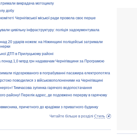
 затримали викрадача мотоциклу
улу добу
комітеті Чернігівської міської ради провела своє перше
кували цивільну інфраструктуру: поліція задокументувала
онад 20 ударів ножем: на Ніжинщині поліцейські затримали
онерки
ьної ДТП в Прилуцькому районі
а понад 1,0 млрд грн надавачам Чернігівщини за Програмою
тримали підозрюваного в пограбуванні пасажира електропотяга
орстоко поводилися з військовополоненими на Чернігівщині
нерго»! Тимчасова зупинка гарячого водопостачання
ого району! Перелік адрес, де подовжено перерву в гарячому
ловмисника, причетного до крадіжки з приватного будинку
Читайте більше в розділі
Стиль