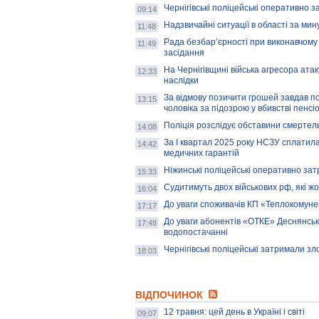
Чернігівські поліцейські оперативно
09:14
Надзвичайні ситуації в області за мин
11:48
Рада безбар’єрності при виконавчому 
11:49
засідання
На Чернігівщині війська агресора ата
12:33
наслідки
За відмову позичити грошей завдав п
13:15
чоловіка за підозрою у вбивстві пенсі
Поліція розслідує обставини смертел
14:08
За I квартал 2025 року НСЗУ сплатил
14:42
медичних гарантій
Ніжинські поліцейські оперативно за
15:33
Судитимуть двох військових рф, які ж
16:04
До уваги споживачів КП «Теплокомуне
17:17
До уваги абонентів «ОТКЕ» Деснянськ
17:48
водопостачанні
Чернігівські поліцейські затримали з
18:03
ВІДПОЧИНОК
12 травня: цей день в Україні і світі
09:07