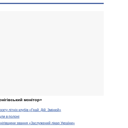
рнігівський монітор»
кту літніх клубів «Грай. Дій. Змінюй»
ули в полоні
нігівщини звання «Заслужений лікар України»