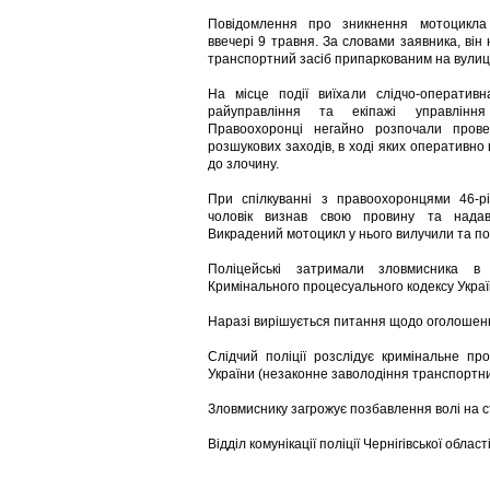
Повідомлення про зникнення мотоцикла
ввечері 9 травня. За словами заявника, він
транспортний засіб припаркованим на вулиці
На місце події виїхали слідчо-оперативна
райуправління та екіпажі управління 
Правоохоронці негайно розпочали пров
розшукових заходів, в ході яких оперативно
до злочину.
При спілкуванні з правоохоронцями 46-р
чоловік визнав свою провину та надав
Викрадений мотоцикл у нього вилучили та по
Поліцейські затримали зловмисника в
Кримінального процесуального кодексу Украї
Наразі вирішується питання щодо оголошенн
Слідчий поліції розслідує кримінальне п
України (незаконне заволодіння транспортн
Зловмиснику загрожує позбавлення волі на ст
Відділ комунікації поліції Чернігівської област