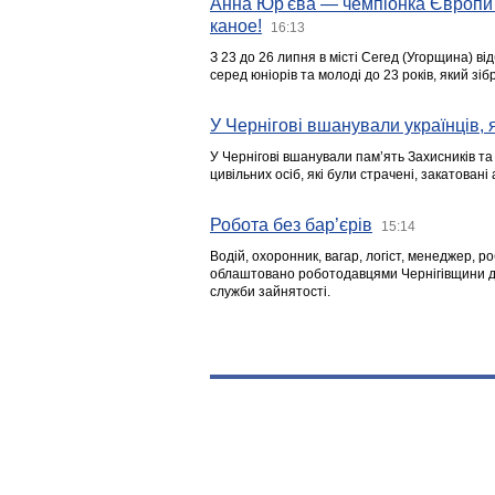
Анна Юр'єва — чемпіонка Європи 
каное!
16:13
З 23 до 26 липня в місті Сегед (Угорщина) в
серед юніорів та молоді до 23 років, який з
У Чернігові вшанували українців, я
У Чернігові вшанували пам’ять Захисників т
цивільних осіб, які були страчені, закатовані
Робота без бар’єрів
15:14
Водій, охоронник, вагар, логіст, менеджер, 
облаштовано роботодавцями Чернігівщини дл
служби зайнятості.