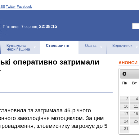
RSS
Twitter
Facebook
22:38:15
П`ятниця, 7 серпня,
Культурна
Стиль життя
Освіта
Відпочинок
Чернігівщина
ські оперативно затримали
АНОНСИ 
у
Пн
Вт
3
4
10
11
становила та затримала 46-річного
17
18
конного заволодіння мотоциклом. За цим
24
25
провадження, зловмиснику загрожує до 5
31