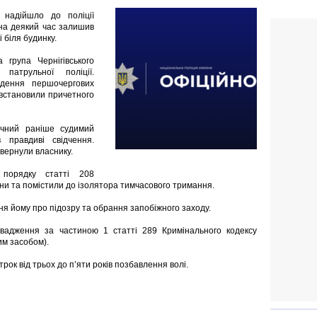
 надійшло до поліції
 на деякий час залишив
 біля будинку.
 група Чернігівського
патрульної поліції.
едення першочергових
 встановили причетного
ічний раніше судимий
 правдиві свідчення.
вернули власнику.
 порядку статті 208
ни та помістили до ізолятора тимчасового тримання.
я йому про підозру та обрання запобіжного заходу.
ровадження за частиною 1 статті 289 Кримінального кодексу
им засобом).
рок від трьох до п’яти років позбавлення волі.
і