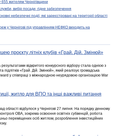
у 655 жителям Чернігівщини
 служби, вибір посади, гідне забезпечення
новні небезпечні події, які зареєстровані на території області
реж у Чернігові під управлінням НЕФКО виходить на
цею проєкту літніх клубів «Грай. Дій. Змінюй»
а результатами відкритого конкурсного відбору стала однією з
та підлітків «Грай. Дій. Змінюй», який реалізує громадська
rward у співпраці з міжнародною неурядовою організацією War
стиції, житло для ВПО та інші важливі питання
ад області відбулося у Чернігові 27 липня. На порядку денному
 контролі ОВА, зокрема освоєння освітніх субвенцій, робота
ішньо переміщених осіб житлом, розроблення інвестиційних
зку.