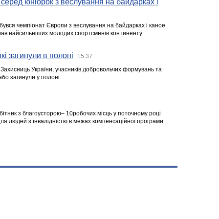
серед юніорок з веслування на байдарках і
ідбувся чемпіонат Європи з веслування на байдарках і каное
ібрав найсильніших молодих спортсменів континенту.
кі загинули в полоні
15:37
а Захисниць України, учасників добровольчих формувань та
 або загинули у полоні.
робітник з благоусторою– 10робочих місць у поточному році
я людей з інвалідністю в межах компенсаційної програми