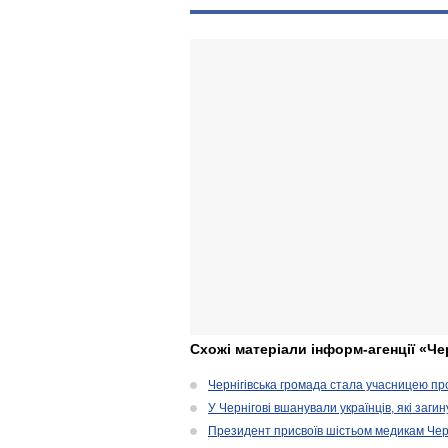
Схожі матеріали інформ-агенції «Че
Чернігівська громада стала учасницею проє
У Чернігові вшанували українців, які загин
Президент присвоїв шістьом медикам Чер