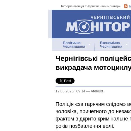
Інформ-агенція «Чернігівський монітор»:
Інформ-агенція
«Чернігівський монітор»
Політична
Економічна
Чернігівщина
Чернігівщина
Чернігівські поліцей
викрадача мотоцикл
12.05.2025 09:14
—
Агенцiя
Поліція «за гарячим слідом» в
чоловіка, причетного до неза
фактом відкрито кримінальне 
років позбавлення волі.