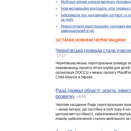
Мобільні клініки надали медичну допомог
Нові мотиваційні контракти: чіткі терміни
Інформація про надзвичайні ситуації та ос
за добу
Реконструкція магістральних теплових ме
завершальний етап
ОСТАННІ НОВИНИ ЧЕРНІГІВЩИНИ
Чернігівська громада стала учасни
17:17
Чернігівська міська територіальна громада з
переможниць проєкту літніх клубів для дітей 
організація DOCCU у межах проєкту PlayItFo
Child Alliance в Україні.
Рада громад області: освіта, інве
розвитку
16:55
Чергове засідання Ради територіальних гром
– низка питань, що постійно в полі зору й на
центрів життєстійкості, забезпечення внутр
планів, забезпечення сталого мобільного зв’я