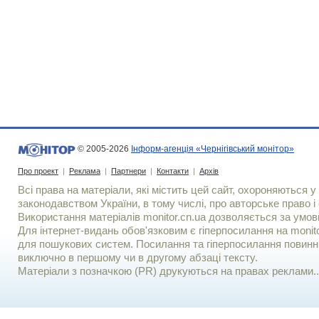
© 2005-2026
Інформ-агенція «Чернігівський монітор»
Про проект
|
Реклама
|
Партнери
|
Контакти
|
Архів
Всі права на матеріали, які містить цей сайт, охороняються у 
законодавством України, в тому числі, про авторське право і 
Використання матерiалiв monitor.cn.ua дозволяється за умов
Для iнтернет-видань обов'язковим є гiперпосилання на monito
для пошукових систем. Посилання та гіперпосилання повинні
виключно в першому чи в другому абзаці тексту.
Матеріали з позначкою (PR) друкуються на правах реклами..