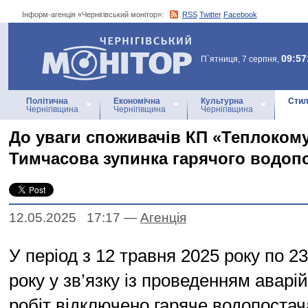
Інформ-агенція «Чернігівський монітор»:
RSS
Twitter
Facebook
Інформ-агенція
«Чернігівський монітор»
09:57
П`ятниця, 7 серпня,
Політична
Економічна
Культурна
Стил
Чернігівщина
Чернігівщина
Чернігівщина
До уваги споживачів КП «Теплоком
Тимчасова зупинка гарячого водоп
12.05.2025 17:17
—
Агенцiя
У період з 12 травня 2025 року по 2
року у зв’язку із проведенням авар
робіт відключено гаряче водопостач