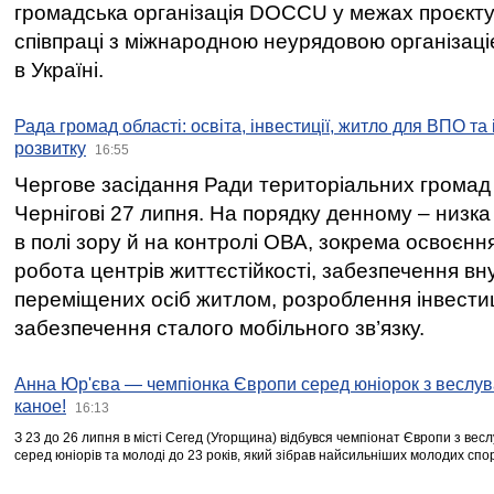
громадська організація DOCCU у межах проєкту 
співпраці з міжнародною неурядовою організаціє
в Україні.
Рада громад області: освіта, інвестиції, житло для ВПО та
розвитку
16:55
Чергове засідання Ради територіальних громад 
Чернігові 27 липня. На порядку денному – низка
в полі зору й на контролі ОВА, зокрема освоєння
робота центрів життєстійкості, забезпечення вн
переміщених осіб житлом, розроблення інвестиц
забезпечення сталого мобільного зв’язку.
Анна Юр'єва — чемпіонка Європи серед юніорок з веслув
каное!
16:13
З 23 до 26 липня в місті Сегед (Угорщина) відбувся чемпіонат Європи з вес
серед юніорів та молоді до 23 років, який зібрав найсильніших молодих спо