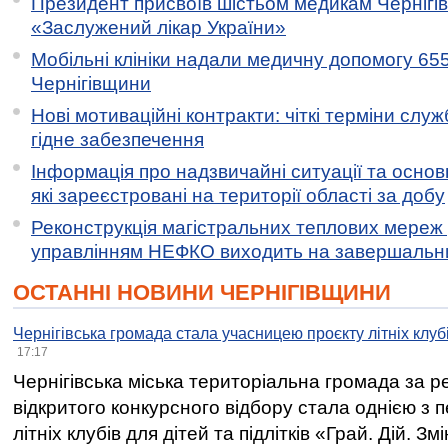
Президент присвоїв шістьом медикам Чернігі
«Заслужений лікар України»
Мобільні клініки надали медичну допомогу 65
Чернігівщини
Нові мотиваційні контракти: чіткі терміни служ
гідне забезпечення
Інформація про надзвичайні ситуації та основн
які зареєстровані на території області за добу
Реконструкція магістральних теплових мереж у
управлінням НЕФКО виходить на завершальн
ОСТАННІ НОВИНИ ЧЕРНІГІВЩИНИ
Чернігівська громада стала учасницею проєкту літніх клуб
17:17
Чернігівська міська територіальна громада за 
відкритого конкурсного відбору стала однією з
літніх клубів для дітей та підлітків «Грай. Дій. З