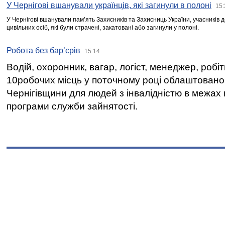
У Чернігові вшанували українців, які загинули в полоні
15:
У Чернігові вшанували пам’ять Захисників та Захисниць України, учасників
цивільних осіб, які були страчені, закатовані або загинули у полоні.
Робота без бар’єрів
15:14
Водій, охоронник, вагар, логіст, менеджер, робі
10робочих місць у поточному році облаштован
Чернігівщини для людей з інвалідністю в межах
програми служби зайнятості.