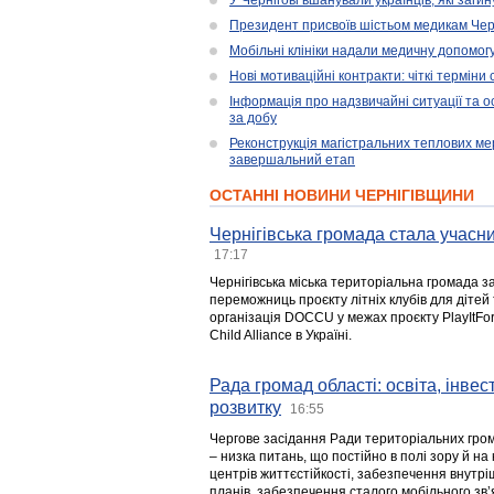
У Чернігові вшанували українців, які загин
Президент присвоїв шістьом медикам Чер
Мобільні клініки надали медичну допомог
Нові мотиваційні контракти: чіткі терміни
Інформація про надзвичайні ситуації та ос
за добу
Реконструкція магістральних теплових ме
завершальний етап
ОСТАННІ НОВИНИ ЧЕРНІГІВЩИНИ
Чернігівська громада стала учасни
17:17
Чернігівська міська територіальна громада з
переможниць проєкту літніх клубів для дітей 
організація DOCCU у межах проєкту PlayItFo
Child Alliance в Україні.
Рада громад області: освіта, інве
розвитку
16:55
Чергове засідання Ради територіальних гром
– низка питань, що постійно в полі зору й на
центрів життєстійкості, забезпечення внутр
планів, забезпечення сталого мобільного зв’я