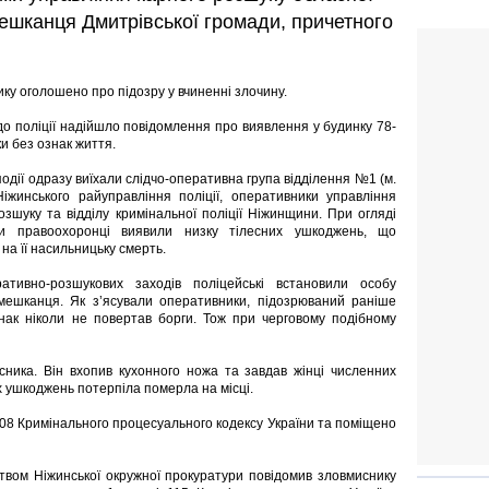
мешканця Дмитрівської громади, причетного
ку оголошено про підозру у вчиненні злочину.
до поліції надійшло повідомлення про виявлення у будинку 78-
ки без ознак життя.
події одразу виїхали слідчо-оперативна група відділення №1 (м.
іжинського райуправління поліції, оперативники управління
озшуку та відділу кримінальної поліції Ніжинщини. При огляді
ки правоохоронці виявили низку тілесних ушкоджень, що
 на її насильницьку смерть.
тивно-розшукових заходів поліцейські встановили особу
 мешканця. Як з’ясували оперативники, підозрюваний раніше
днак ніколи не повертав борги. Тож при черговому подібному
ника. Він вхопив кухонного ножа та завдав жінці численних
их ушкоджень потерпіла померла на місці.
208 Кримінального процесуального кодексу України та поміщено
цтвом Ніжинської окружної прокуратури повідомив зловмиснику