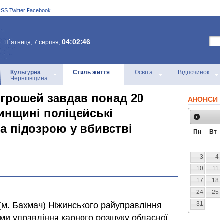
RSS
Twitter
Facebook
04:02:46
П`ятниця, 7 серпня,
Культурна
Стиль життя
Освіта
Відпочинок
Чернігівщина
 грошей завдав понад 20
АНОНСИ 
инщині поліцейські
а підозрою у вбивстві
Пн
Вт
3
4
10
11
17
18
24
25
м. Бахмач) Ніжинського райуправління
31
ками управління карного розшуку обласної