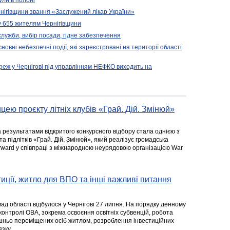
ули в полоні
нігівщини звання «Заслужений лікар України»
у 655 жителям Чернігівщини
 служби, вибір посади, гідне забезпечення
новні небезпечні події, які зареєстровані на території області
реж у Чернігові під управлінням НЕФКО виходить на
цею проєкту літніх клубів «Грай. Дій. Змінюй»
а результатами відкритого конкурсного відбору стала однією з
та підлітків «Грай. Дій. Змінюй», який реалізує громадська
rward у співпраці з міжнародною неурядовою організацією War
стиції, житло для ВПО та інші важливі питання
ад області відбулося у Чернігові 27 липня. На порядку денному
 контролі ОВА, зокрема освоєння освітніх субвенцій, робота
ішньо переміщених осіб житлом, розроблення інвестиційних
зку.