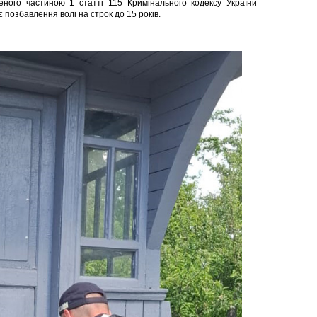
еного частиною 1 статті 115 Кримінального кодексу України
 позбавлення волі на строк до 15 років.