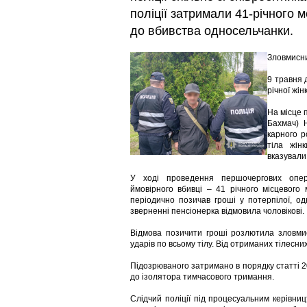
поліції затримали 41-річного 
до вбивства односельчанки.
Зловмисни
9 травня 
річної жін
На місце 
Бахмач) Н
карного р
тіла жін
вказували
У ході проведення першочергових опера
ймовірного вбивці – 41 річного місцевого
періодично позичав гроші у потерпілої, о
зверненні пенсіонерка відмовила чоловікові.
Відмова позичити гроші розлютила зловмис
ударів по всьому тілу. Від отриманих тілесн
Підозрюваного затримано в порядку статті 
до ізолятора тимчасового тримання.
Слідчий поліції під процесуальним керівни