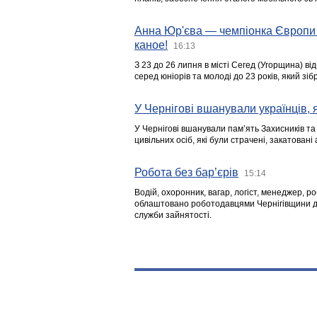
Анна Юр'єва — чемпіонка Європи 
каное!
16:13
З 23 до 26 липня в місті Сегед (Угорщина) в
серед юніорів та молоді до 23 років, який з
У Чернігові вшанували українців, я
У Чернігові вшанували пам’ять Захисників т
цивільних осіб, які були страчені, закатовані
Робота без бар’єрів
15:14
Водій, охоронник, вагар, логіст, менеджер, 
облаштовано роботодавцями Чернігівщини дл
служби зайнятості.