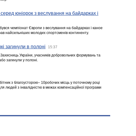
серед юніорок з веслування на байдарках і
ідбувся чемпіонат Європи з веслування на байдарках і каное
ібрав найсильніших молодих спортсменів континенту.
кі загинули в полоні
15:37
а Захисниць України, учасників добровольчих формувань та
 або загинули у полоні.
робітник з благоусторою– 10робочих місць у поточному році
я людей з інвалідністю в межах компенсаційної програми