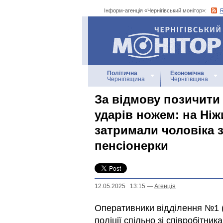
Інформ-агенція «Чернігівський монітор»:
Інформ-агенція
«Чернігівський монітор»
Політична
Економічна
Чернігівщина
Чернігівщина
За відмову позичити
ударів ножем: на Ніж
затримали чоловіка з
пенсіонерки
12.05.2025 13:15
—
Агенцiя
Оперативники відділення №1 (
поліції спільно зі співробітни