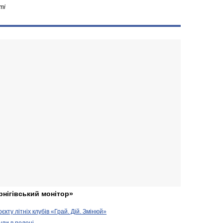
ті
рнігівський монітор»
кту літніх клубів «Грай. Дій. Змінюй»