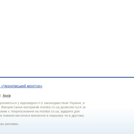
 «Чернігівський монітор»
|
Архів
хороняються у відповідності із законодавством України, в
. Використання матерiалiв monitor.cn.ua дозволяється за
вим є гiперпосилання на monitor.cn.ua, відкрите для
я повинні міститися виключно в першому чи в другому
вах реклами..