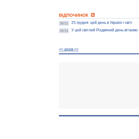
ВІДПОЧИНОК
25 грудня: цей день в Україні і світі
08:51
У цей світлий Різдвяний день вітаємо 
09:51
<< архiв <<