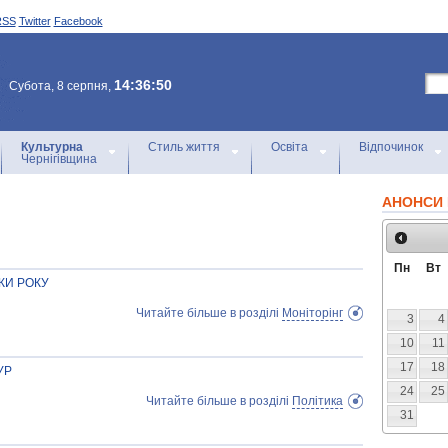
RSS
Twitter
Facebook
14:36:50
Субота, 8 серпня,
Культурна
Стиль життя
Освіта
Відпочинок
Чернігівщина
АНОНСИ 
Пн
Вт
МКИ РОКУ
Читайте більше в розділі
Моніторінг
3
4
10
11
17
18
УР
24
25
Читайте більше в розділі
Політика
31