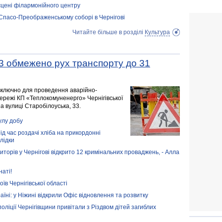
 сцені філармонійного центру
Спасо-Преображенському соборі в Чернігові
Читайте більше в розділі
Культура
33 обмежено рух транспорту до 31
 включно для проведення аварійно-
мережі КП «Теплокомуненерго» Чернігівської
а вулиці Старобілоуська, 33.
улу добу
д час роздачі хліба на прикордонні
лідки
орів у Чернігові відкрито 12 кримінальних проваджень, - Алла
наті!
їв Чернігівської області
їні: у Ніжині відкрили Офіс відновлення та розвитку
оліції Чернігівщини привітали з Різдвом дітей загиблих