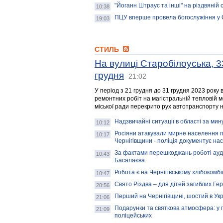
"Йоганн Штраус та інші" на різдвяній
10:38
ПЦУ вперше провела богослужіння у 
19:03
СТИЛЬ
На вулиці Старобілоуська, 
грудня
21:02
У період з 21 грудня до 31 грудня 2023 року
ремонтних робіт на магістральній тепловій 
міської ради перекрито рух автотранспорту н
Надзвичайні ситуації в області за мин
10:12
Росіяни атакували мирне населення пі
10:17
Чернігівщини - поліція документує нас
За фактами перешкоджань роботі аудит
10:43
Басалаєва
Робота є на Чернігівському хлібокомбі
10:47
Свято Різдва – для дітей загиблих Геро
20:56
Перший на Чернігівщині, шостий в Укра
21:06
Подарунки та святкова атмосфера: у п
21:09
поліцейських