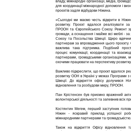
владу, міжнародні організації, медіа, громадсь
для координації міжнародної допомоги і виз
проєктів задля відбудови Ніжина.
«Сьогодні ми маємо честь відкрити в Ніжи
розвитку. Проєкт вдалося реалізувати за 
ПРООН та Європейського Союзу. Ремонт з
громади, а оснащення і майже всі меблі - з
Союзу та Посольства Швеції. Щиро вдячн
партнерам за впровадження цього проєкту. 
важлива така підтримка. Подібний прос
процес комунікації, координації та взаємо
партнерами, громадськими організаціями, ме
охочими працювати на перспективу розвитку 
Важливо підкреслити, що проєкт вдалося ре
розвитку ООН в Україні у межах Програми з
Швеції. До відкриття офісу долучився Ні
відновлення та розбудови миру, ПРООН.
Пан Крістенсен був приємно вражений актив
волонтерської діяльності та запевнив всіх п
Костянтин Мегем, перший заступник голови Ч
Ніжин - яскравий приклад успішної роб
міжнародними партнерами та громадськістю
Також на відкриття Офісу відновлення та