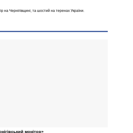
р на Чернігівщині, та шостий на теренах України.
рнігівський монітор»