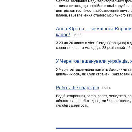
Чергове засідання Ради територіальних гром
– низка питань, що постійно в полі зору й на
центрів життєстійкості, забезпечення внутр
планів, забезпечення сталого мобільного зв’я
Анна Юр'єва — чемпіонка Європи 
каное!
16:13
З 23 до 26 липня в місті Сегед (Угорщина) в
серед юніорів та молоді до 23 років, який з
У Чернігові вшанували українців, я
У Чернігові вшанували пам’ять Захисників т
цивільних осіб, які були страчені, закатовані
Робота без бар’єрів
15:14
Водій, охоронник, вагар, логіст, менеджер, 
облаштовано роботодавцями Чернігівщини дл
служби зайнятості.