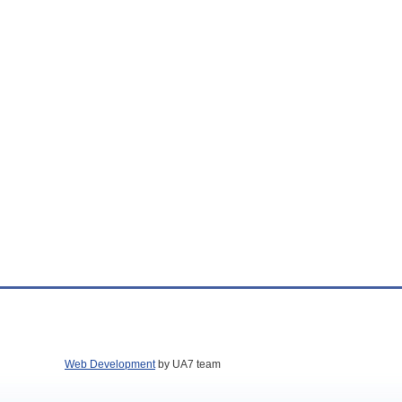
Web Development
by UA7 team