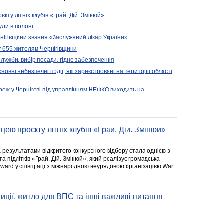
кту літніх клубів «Грай. Дій. Змінюй»
ули в полоні
нігівщини звання «Заслужений лікар України»
у 655 жителям Чернігівщини
 служби, вибір посади, гідне забезпечення
новні небезпечні події, які зареєстровані на території області
реж у Чернігові під управлінням НЕФКО виходить на
цею проєкту літніх клубів «Грай. Дій. Змінюй»
а результатами відкритого конкурсного відбору стала однією з
та підлітків «Грай. Дій. Змінюй», який реалізує громадська
rward у співпраці з міжнародною неурядовою організацією War
стиції, житло для ВПО та інші важливі питання