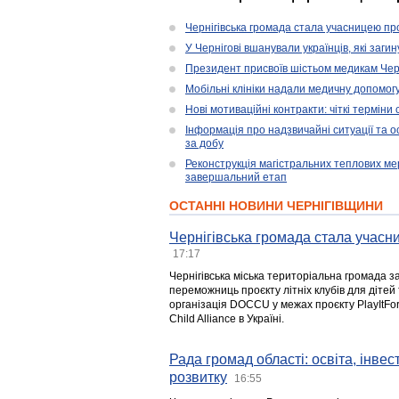
Чернігівська громада стала учасницею проє
У Чернігові вшанували українців, які загин
Президент присвоїв шістьом медикам Чер
Мобільні клініки надали медичну допомог
Нові мотиваційні контракти: чіткі терміни
Інформація про надзвичайні ситуації та ос
за добу
Реконструкція магістральних теплових ме
завершальний етап
ОСТАННІ НОВИНИ ЧЕРНІГІВЩИНИ
Чернігівська громада стала учасни
17:17
Чернігівська міська територіальна громада з
переможниць проєкту літніх клубів для дітей 
організація DOCCU у межах проєкту PlayItFo
Child Alliance в Україні.
Рада громад області: освіта, інве
розвитку
16:55