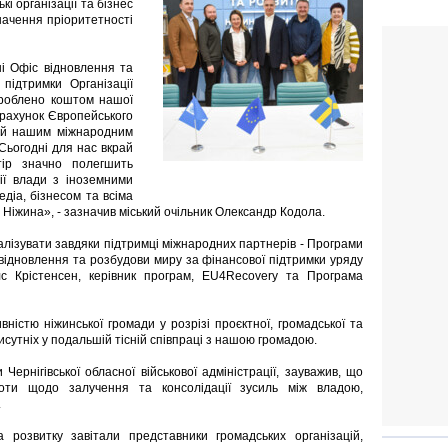
кі організації та бізнес
начення пріоритетності
ні Офіс відновлення та
підтримки Організації
роблено коштом нашої
а рахунок Європейського
ий нашим міжнародним
Сьогодні для нас вкрай
тір значно полегшить
дії влади з іноземними
діа, бізнесом та всіма
Ніжина», - зазначив міський очільник Олександр Кодола.
алізувати завдяки підтримці міжнародних партнерів - Програми
 відновлення та розбудови миру за фінансової підтримки уряду
лс Крістенсен, керівник програм, EU4Recovery та Програма
ністю ніжинської громади у розрізі проєктної, громадської та
рисутніх у подальшій тісній співпраці з нашою громадою.
ернігівської обласної військової адміністрації, зауважив, що
оти щодо залучення та консолідації зусиль між владою,
.
 розвитку завітали представники громадських організацій,