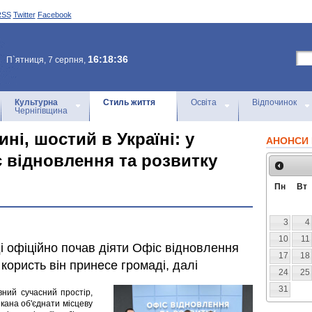
RSS
Twitter
Facebook
16:18:36
П`ятниця, 7 серпня,
Культурна
Стиль життя
Освіта
Відпочинок
Чернігівщина
ні, шостий в Україні: у
АНОНСИ 
с відновлення та розвитку
Пн
Вт
3
4
10
11
ді офіційно почав діяти Офіс відновлення
17
18
у користь він принесе громаді, далі
24
25
31
вний сучасний простір,
кана об'єднати місцеву