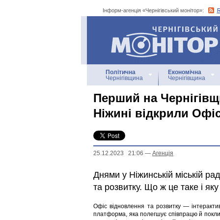
Інформ-агенція «Чернігівський монітор»:
Інформ-агенція
«Чернігівський монітор»
Політична
Економічна
Чернігівщина
Чернігівщина
Перший на Чернігівщи
Ніжині відкрили Офі
25.12.2023 21:06
—
Агенцiя
Днями у Ніжинській міській ра
та розвитку. Що ж це таке і як
Офіс відновлення та розвитку — інтеракти
платформа, яка полегшує співпрацю й покли