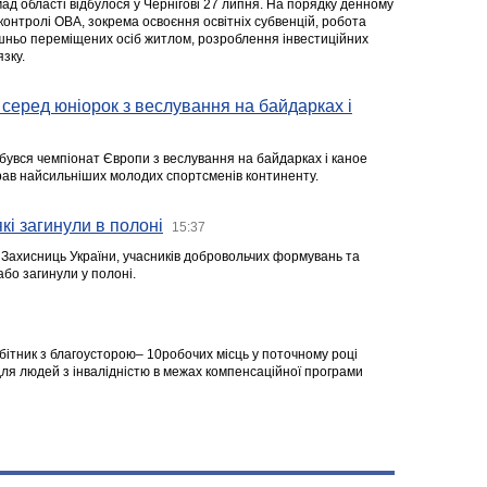
ад області відбулося у Чернігові 27 липня. На порядку денному
 контролі ОВА, зокрема освоєння освітніх субвенцій, робота
ішньо переміщених осіб житлом, розроблення інвестиційних
зку.
серед юніорок з веслування на байдарках і
ідбувся чемпіонат Європи з веслування на байдарках і каное
ібрав найсильніших молодих спортсменів континенту.
кі загинули в полоні
15:37
а Захисниць України, учасників добровольчих формувань та
 або загинули у полоні.
робітник з благоусторою– 10робочих місць у поточному році
я людей з інвалідністю в межах компенсаційної програми