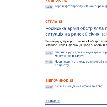
КУЛЬТУРА
Героїні фотопроєкту «Жіночі образи 
11:11
СТИЛЬ
Російська армія обстріляла 
ситуація на ранок 6 січня
10:
За минулу добу ворог здійснив 1 обстріл прик
з'явилась нова інформація щодо оборони пів
Закриття руху для всіх видів транспо
11:00
мосту через р. Білоус
Чернігівщина отримає реанімобілі в м
11:04
Епіцентру
ВІДПОЧИНОК
6 січня - цей день в Україні та в світі
10:50
<< архiв <<