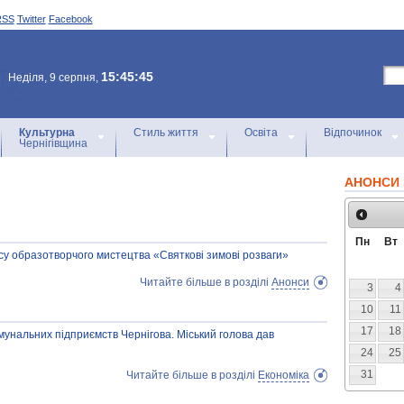
RSS
Twitter
Facebook
15:45:45
Неділя, 9 серпня,
Культурна
Стиль життя
Освіта
Відпочинок
Чернігівщина
АНОНСИ 
Пн
Вт
су образотворчого мистецтва «Святкові зимові розваги»
Читайте більше в розділі
Анонси
3
4
10
11
17
18
мунальних підприємств Чернігова. Міський голова дав
24
25
31
Читайте більше в розділі
Економіка