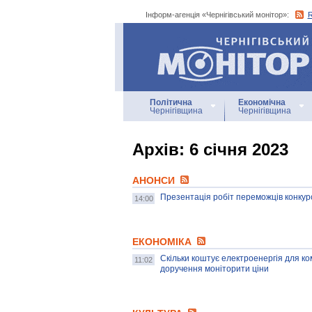
Інформ-агенція «Чернігівський монітор»:
Інформ-агенція
«Чернігівський монітор»
Політична
Економічна
Чернігівщина
Чернігівщина
Архiв: 6 січня 2023
АНОНСИ
Презентація робіт переможців конкур
14:00
ЕКОНОМІКА
Скільки коштує електроенергія для ко
11:02
доручення моніторити ціни