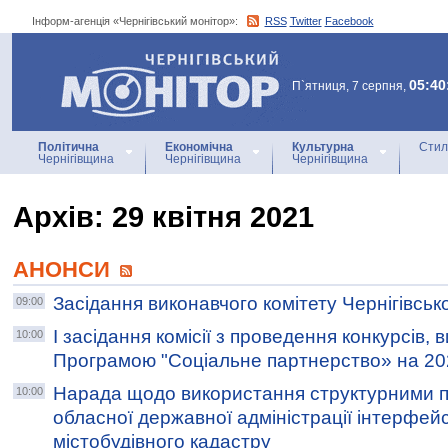
Інформ-агенція «Чернігівський монітор»:
RSS
Twitter
Facebook
Інформ-агенція
«Чернігівський монітор»
05:40
П`ятниця, 7 серпня,
Політична
Економічна
Культурна
Стил
Чернігівщина
Чернігівщина
Чернігівщина
Архiв: 29 квітня 2021
АНОНСИ
Засідання виконавчого комітету Чернігівсько
09:00
І засідання комісії з проведення конкурсів
10:00
Програмою "Соціальне партнерство» на 20
Нарада щодо використання структурними п
10:00
обласної державної адміністрації інтерфей
містобудівного кадастру