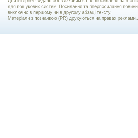
Для iнтернет-видань обов'язковим є гiперпосилання на monito
для пошукових систем. Посилання та гіперпосилання повинні
виключно в першому чи в другому абзаці тексту.
Матеріали з позначкою (PR) друкуються на правах реклами..