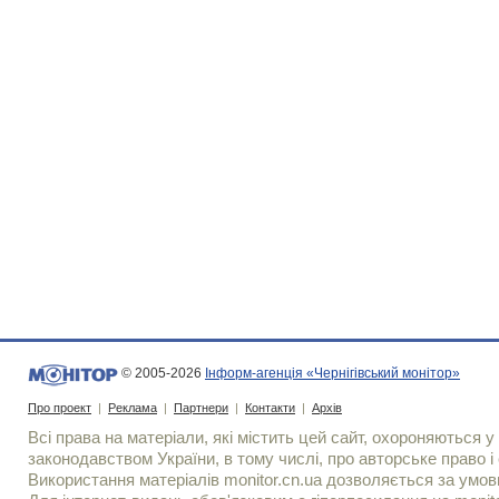
© 2005-2026
Інформ-агенція «Чернігівський монітор»
Про проект
|
Реклама
|
Партнери
|
Контакти
|
Архів
Всі права на матеріали, які містить цей сайт, охороняються у 
законодавством України, в тому числі, про авторське право і 
Використання матерiалiв monitor.cn.ua дозволяється за умов