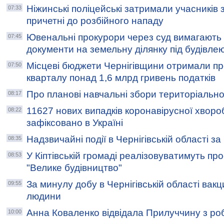
Ніжинські поліцейські затримали учасників 
07:33
причетні до розбійного нападу
Ювенальні прокурори через суд вимагают
07:45
документи на земельну ділянку під будівлею
Місцеві бюджети Чернігівщини отримали п
07:50
кварталу понад 1,6 млрд гривень податків
Про планові навчальні збори територіальн
08:17
11627 нових випадків коронавірусної хвор
08:22
зафіксовано в Україні
Надзвичайні події в Чернігівській області з
08:35
У Кіптівській громаді реалізовуватимуть пр
08:53
"Велике будівництво"
За минулу добу в Чернігівській області вак
09:55
людини
Анна Коваленко відвідала Прилуччину з ро
10:00