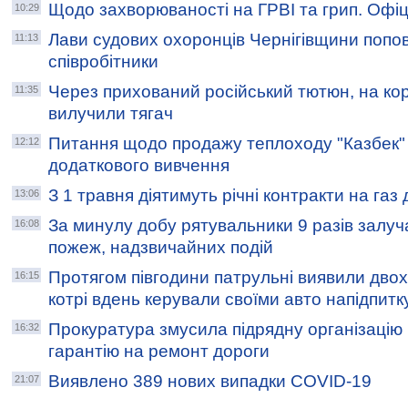
Щодо захворюваності на ГРВІ та грип. Офіц
10:29
Лави судових охоронців Чернігівщини попо
11:13
співробітники
Через прихований російський тютюн, на кор
11:35
вилучили тягач
Питання щодо продажу теплоходу "Казбек" 
12:12
додаткового вивчення
З 1 травня діятимуть річні контракти на газ
13:06
За минулу добу рятувальники 9 разів залуча
16:08
пожеж, надзвичайних подій
Протягом півгодини патрульні виявили двох 
16:15
котрі вдень керували своїми авто напідпитк
Прокуратура змусила підрядну організацію
16:32
гарантію на ремонт дороги
Виявлено 389 нових випадки COVID-19
21:07