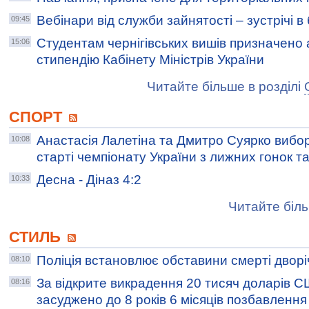
Вебінари від служби зайнятості – зустрічі 
09:45
Студентам чернігівських вишів призначено 
15:06
стипендію Кабінету Міністрів України
Читайте більше в розділі
СПОРТ
Анастасія Лалетіна та Дмитро Суярко вибо
10:08
старті чемпіонату України з лижних гонок т
Десна - Діназ 4:2
10:33
Читайте біль
СТИЛЬ
Поліція встановлює обставини смерті дворі
08:10
За відкрите викрадення 20 тисяч доларів С
08:16
засуджено до 8 років 6 місяців позбавлення