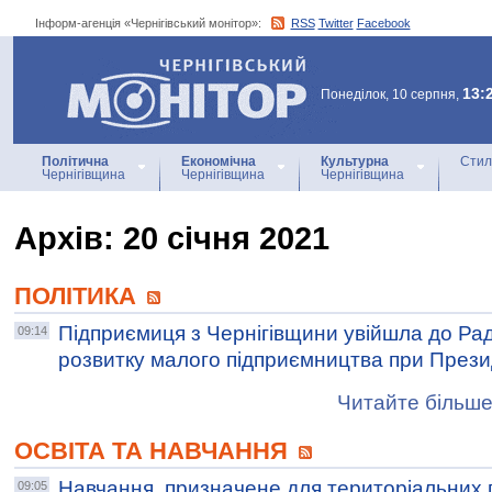
Інформ-агенція «Чернігівський монітор»:
RSS
Twitter
Facebook
Інформ-агенція
«Чернігівський монітор»
13:
Понеділок, 10 серпня,
Політична
Економічна
Культурна
Стил
Чернігівщина
Чернігівщина
Чернігівщина
Архiв: 20 січня 2021
ПОЛІТИКА
Підприємиця з Чернігівщини увійшла до Ра
09:14
розвитку малого підприємництва при Прези
Читайте більше
ОСВІТА ТА НАВЧАННЯ
Навчання, призначене для територіальних 
09:05