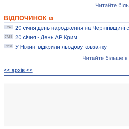
Читайте біль
ВІДПОЧИНОК
20 січня день народження на Чернігівщині 
07:48
20 січня - День АР Крим
07:56
У Ніжині відкрили льодову ковзанку
09:31
Читайте більше в 
<< архiв <<