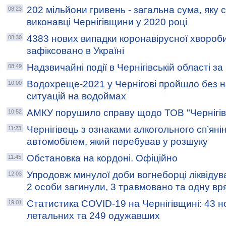
202 мільйони гривень - загальна сума, яку 
08:23
виконавці Чернігівщини у 2020 році
4383 нових випадки коронавірусної хвороб
08:30
зафіксовано в Україні
Надзвичайні події в Чернігівській області з
08:49
Водохреще-2021 у Чернігові пройшло без 
10:00
ситуацій на водоймах
АМКУ порушило справу щодо ТОВ "Чернігівг
10:52
Чернігівець з ознаками алкогольного сп’яні
11:23
автомобілем, який перебував у розшуку
Обстановка на кордоні. Офіційно
11:45
Упродовж минулої доби вогнеборці ліквідува
12:03
2 особи загинули, 3 травмовано та одну вр
Статистика COVID-19 на Чернігівщині: 43 но
19:01
летальних та 249 одужавших