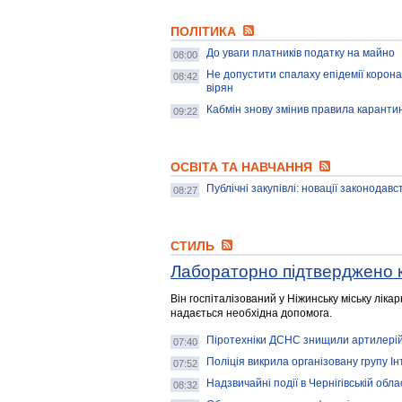
ПОЛІТИКА
До уваги платників податку на майно
08:00
Не допустити спалаху епідемії корона
08:42
вірян
Кабмін знову змінив правила каранти
09:22
ОСВІТА ТА НАВЧАННЯ
Публічні закупівлі: новації законодав
08:27
СТИЛЬ
Лабораторно підтверджено к
Він госпіталізований у Ніжинську міську ліка
надається необхідна допомога.
Піротехніки ДСНС знищили артилерій
07:40
Поліція викрила організовану групу Ін
07:52
Надзвичайні події в Чернігівській обла
08:32