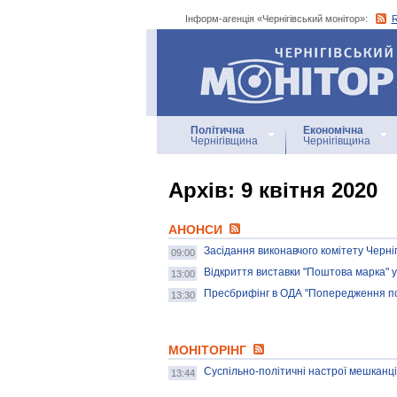
Інформ-агенція «Чернігівський монітор»:
Інформ-агенція
«Чернігівський монітор»
Політична
Економічна
Чернігівщина
Чернігівщина
Архiв: 9 квітня 2020
АНОНСИ
Засідання виконавчого комітету Чернігі
09:00
Відкриття виставки "Поштова марка" 
13:00
Пресбрифінг в ОДА "Попередження по
13:30
МОНІТОРІНГ
Суспільно-політичні настрої мешканці
13:44