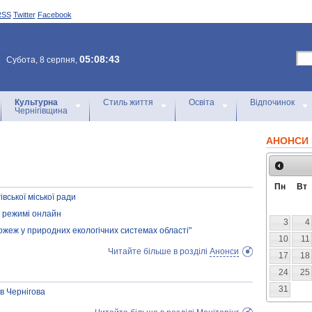
RSS
Twitter
Facebook
05:08:43
Субота, 8 серпня,
Культурна
Стиль життя
Освіта
Відпочинок
Чернігівщина
АНОНСИ 
Пн
Вт
вської міської ради
у режимі онлайн
3
4
жеж у природних екологічних системах області"
10
11
Читайте більше в розділі
Анонси
17
18
24
25
31
в Чернігова