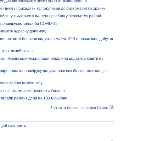
медичних закладів у нових умовах фінансування
омендують приходити за покупками до супермаркетів зранку
і обвинувачуються у вчиненні розбою у Менському районі
коронавірусної хвороби COVID-19
имують адресну допомогу
м протягом березня вилучено майже 350 кг незаконно добутої
палювальний сезон
есії Ніжинської міської ради. Виділили додаткові кошти на
ширенням коронавірусу долучається все більше мешканців
 масштабної пожежі лісу
в з ознаками алкогольного сп’яніння
зіграли ремонт доріг на 103 мільйони
Читайте більше в розділі
Стиль
щині святкують