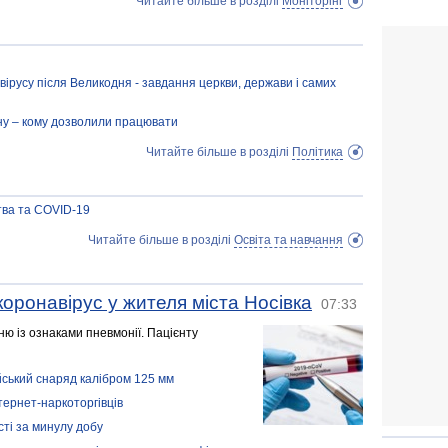
Читайте більше в розділі
Моніторінг
вірусу після Великодня - завдання церкви, держави і самих
ну – кому дозволили працювати
Читайте більше в розділі
Політика
ства та COVID-19
Читайте більше в розділі
Освіта та навчання
оронавірус у жителя міста Носівка
07:33
рню із ознаками пневмонії. Пацієнту
ський снаряд калібром 125 мм
тернет-наркоторгівців
сті за минулу добу