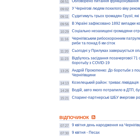
Обговорено питання функціонування 
08:51
У Чернігові людям похилого віку рек
09:02
Судитимуть трьох громадян Грузії, як
09:11
В Україні зафіксовано 1892 випадки 
09:56
Соціально незахищені громадяни отр
10:29
Чернігівським рибоохоронним патруле
11:16
риби та понад 6 км сіток
Сьогодні у Прилуках завершується о
11:20
Відбулось засідання позачергової 71 с
11:23
боротьбу з COVID-19
Андрій Прокопенко: До боротьби з по
13:25
Чернігівщини
Козелецький район: триває ліквідація
14:13
Водій, авто якого потрапило в ДТП, бу
14:28
Спаринг-партнерські ШБУ вчергове ро
15:21
ВІДПОЧИНОК
9 квітня день народження на Чернігів
07:27
9 квітня - Песах
07:30