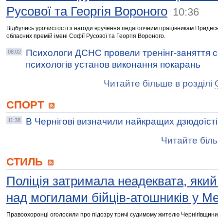
Русової та Георгія Вороного
10:36
Відбулись урочистості з нагоди вручення педагогічним працівникам Придес
обласних премій імені Софії Русової та Георгія Вороного.
Психологи ДСНС провели тренінг-заняття 
08:02
психологів установ виконання покарань
Читайте більше в розділі
СПОРТ
В Чернігові визначили найкращих дзюдоїсті
11:38
Читайте біль
СТИЛЬ
Поліція затримала неадеквата, яки
над могилами бійців-атошників у Ме
Правоохоронці оголосили про підозру тричі судимому жителю Чернігівщини