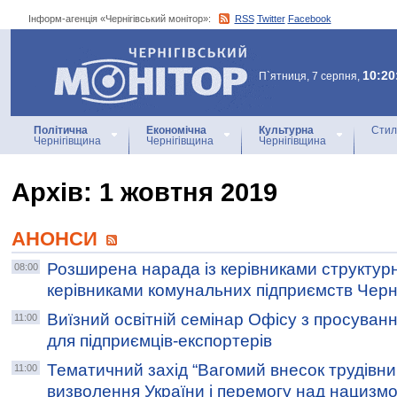
Інформ-агенція «Чернігівський монітор»:
RSS
Twitter
Facebook
Інформ-агенція
«Чернігівський монітор»
10:20
П`ятниця, 7 серпня,
Політична
Економічна
Культурна
Стил
Чернігівщина
Чернігівщина
Чернігівщина
Архiв: 1 жовтня 2019
АНОНСИ
Розширена нарада із керівниками структурн
08:00
керівниками комунальних підприємств Черніг
Виїзний освітній семінар Офісу з просуванн
11:00
для підприємців-експортерів
Тематичний захід “Вагомий внесок трудівник
11:00
визволення України і перемогу над нацизмо