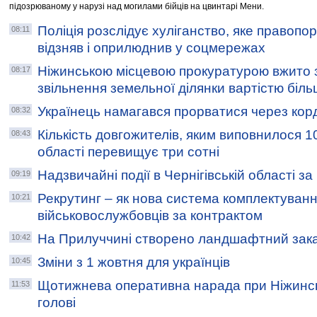
підозрюваному у нарузі над могилами бійців на цвинтарі Мени.
Поліція розслідує хуліганство, яке правопо
08:11
відзняв і оприлюднив у соцмережах
Ніжинською місцевою прокуратурою вжито 
08:17
звільнення земельної ділянки вартістю біл
Українець намагався прорватися через кор
08:32
Кількість довгожителів, яким виповнилося 100
08:43
області перевищує три сотні
Надзвичайні події в Чернігівській області з
09:19
Рекрутинг – як нова система комплектуван
10:21
військовослужбовців за контрактом
На Прилуччині створено ландшафтний зака
10:42
Зміни з 1 жовтня для українців
10:45
Щотижнева оперативна нарада при Ніжинс
11:53
голові