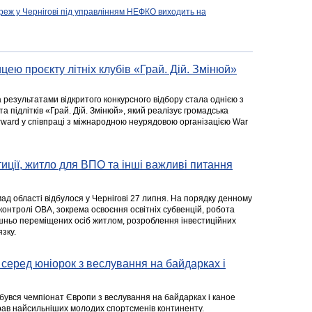
реж у Чернігові під управлінням НЕФКО виходить на
цею проєкту літніх клубів «Грай. Дій. Змінюй»
а результатами відкритого конкурсного відбору стала однією з
та підлітків «Грай. Дій. Змінюй», який реалізує громадська
rward у співпраці з міжнародною неурядовою організацією War
стиції, житло для ВПО та інші важливі питання
ад області відбулося у Чернігові 27 липня. На порядку денному
 контролі ОВА, зокрема освоєння освітніх субвенцій, робота
ішньо переміщених осіб житлом, розроблення інвестиційних
зку.
серед юніорок з веслування на байдарках і
ідбувся чемпіонат Європи з веслування на байдарках і каное
ібрав найсильніших молодих спортсменів континенту.