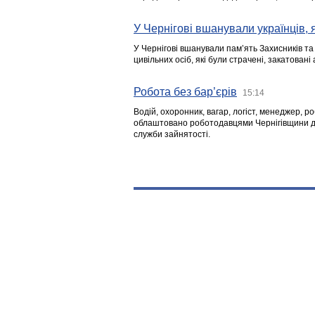
У Чернігові вшанували українців, я
У Чернігові вшанували пам’ять Захисників т
цивільних осіб, які були страчені, закатовані
Робота без бар’єрів
15:14
Водій, охоронник, вагар, логіст, менеджер, 
облаштовано роботодавцями Чернігівщини дл
служби зайнятості.