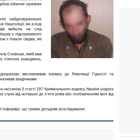
рбою обличчя загиблих
ило найдосвідченіших
я Нацполіції, які в ході
одів вийшли на слід
обшуку у підозрюваного
ж є покази свідків, які
ель Сновська, який мав
их тілесних ушкоджень,
дноразово висловлював зневагу до Революції Гідності та
в називав зрадниками.
а частиною 3 статті 297 Кримінального кодексу України (наруга
а строк від чотирьох до п’яти років або позбавленням волі від
асті інформує. що триває досудове розслідування.