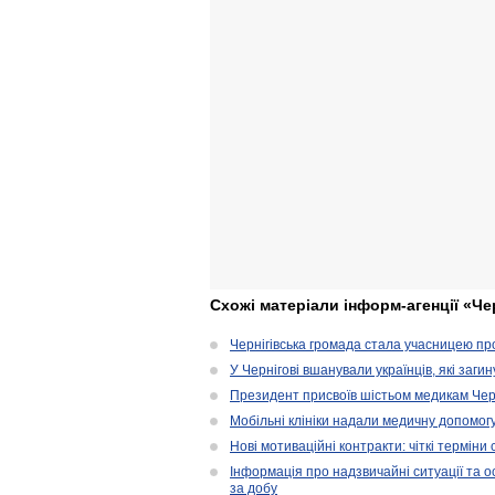
Схожі матеріали інформ-агенції «Че
Чернігівська громада стала учасницею проє
У Чернігові вшанували українців, які загин
Президент присвоїв шістьом медикам Чер
Мобільні клініки надали медичну допомог
Нові мотиваційні контракти: чіткі терміни
Інформація про надзвичайні ситуації та ос
за добу