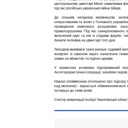
центральному цвинтарі Мени замалював фа
під час російсько-української війни бійців.
До пошуків негідника керівництво залуч
оперативників та колег з Головного управлінн
проведення комплексу розшукових зах
правопорушника. Під час санкціонованого 
вилучений одяг та ніж зі слідами фарби, тако
бачили чоловіка на цвинтарі того дня.
Лиходієм виявився тричі раніше судимий жит
конфлікт із законом через нанесення тяжк
замах на вбивство та підпал церкви.
У приватних розмовах підозрюваний нео
Антитерористичної операції, загиблих герої
Наразі зловмиснику оголошено про підозру з
над могилою) - карається обмеженням волі н
чотирьох до семи років.
Сектор комунікації поліції Чернігівської обл