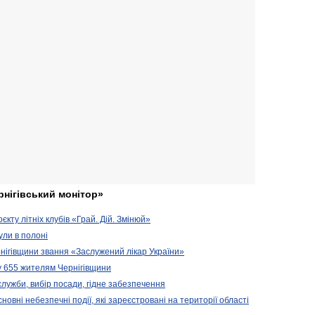
рнігівський монітор»
кту літніх клубів «Грай. Дій. Змінюй»
ули в полоні
нігівщини звання «Заслужений лікар України»
у 655 жителям Чернігівщини
 служби, вибір посади, гідне забезпечення
новні небезпечні події, які зареєстровані на території області