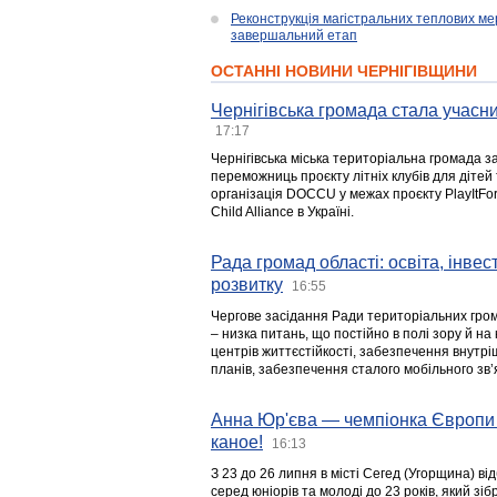
Реконструкція магістральних теплових ме
завершальний етап
ОСТАННІ НОВИНИ ЧЕРНІГІВЩИНИ
Чернігівська громада стала учасни
17:17
Чернігівська міська територіальна громада з
переможниць проєкту літніх клубів для дітей 
організація DOCCU у межах проєкту PlayItFo
Child Alliance в Україні.
Рада громад області: освіта, інве
розвитку
16:55
Чергове засідання Ради територіальних гром
– низка питань, що постійно в полі зору й на
центрів життєстійкості, забезпечення внутр
планів, забезпечення сталого мобільного зв’я
Анна Юр'єва — чемпіонка Європи 
каное!
16:13
З 23 до 26 липня в місті Сегед (Угорщина) в
серед юніорів та молоді до 23 років, який з