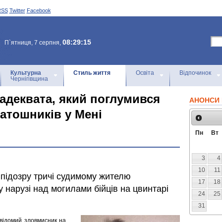
RSS
Twitter
Facebook
08:29:15
П`ятниця, 7 серпня,
Культурна
Стиль життя
Освіта
Відпочинок
Чернігівщина
еадеквата, який поглумився
АНОНСИ 
атошників у Мені
Пн
Вт
3
4
10
11
підозру тричі судимому жителю
17
18
 нарузі над могилами бійців на цвинтарі
24
25
31
евідомий зловмисник на