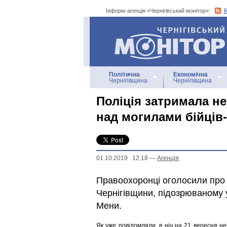
Інформ-агенція «Чернігівський монітор»:
Інформ-агенція
«Чернігівський монітор»
Політична
Економічна
Чернігівщина
Чернігівщина
Поліція затримала н
над могилами бійців-
01.10.2019 12:18
—
Агенцiя
Правоохоронці оголосили про 
Чернігівщини, підозрюваному у
Мени.
Як уже повідомляли, в ніч на 21 вересня н