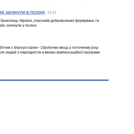
кі загинули в полоні
15:37
а Захисниць України, учасників добровольчих формувань та
 або загинули у полоні.
робітник з благоусторою– 10робочих місць у поточному році
я людей з інвалідністю в межах компенсаційної програми