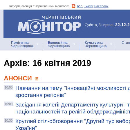
Інформ-агенція «Чернігівський монітор»:
RSS
Twitter
Facebook
Інформ-агенція
«Чернігівський монітор»
22:12:2
Субота, 8 серпня,
Політична
Економічна
Культурна
Стил
Чернігівщина
Чернігівщина
Чернігівщина
Архiв: 16 квітня 2019
АНОНСИ
Навчання на тему "Інноваційні можливості 
10:00
зростання регіонів"
Засідання колегії Департаменту культури і 
10:00
національностей та релігій облдержадмініст
Круглий стіл-обговорення "Другий тур вибо
10:30
України"