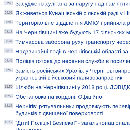
Засуджено хулігана за наругу над пам’ятни
07:40
Як живеться Кунашівській сільській раді у Н
08:01
Територіальне відділення АМКУ прийняла 
08:08
На Чернігівщині вже будують 17 сільських
08:13
Тимчасова заборона руху транспорту через 
08:44
Надзвичайні події в Чернігівській області з
09:14
Поліція готова до несення служби в посил
09:47
Замість російських Уралів: у Чернігові вип
09:55
український військовий паливозаправник
Шлюби на Чернігівщині у 2018 році. ДОВІД
12:50
Обстановка на кордоні. Офіційно
12:55
Чернігів: рятувальники продовжують перев
13:23
будинків підвищеної поверховості
“Діти! Поліція! Безпека!” - загальнонаціонал
15:17
Чернігова