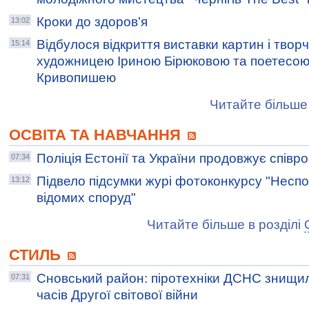
Кроки до здоров’я
13:02
Відбулося відкриття виставки картин і творч
15:14
художницею Іриною Бірюковою та поетесою
Кривопишею
Читайте більше 
ОСВІТА ТА НАВЧАННЯ
Поліція Естонії та України продовжує співр
07:34
Підвело підсумки журі фотоконкурсу "Несп
13:12
відомих споруд"
Читайте більше в розділі
СТИЛЬ
Сновський район: піротехніки ДСНС знищил
07:31
часів Другої світової війни