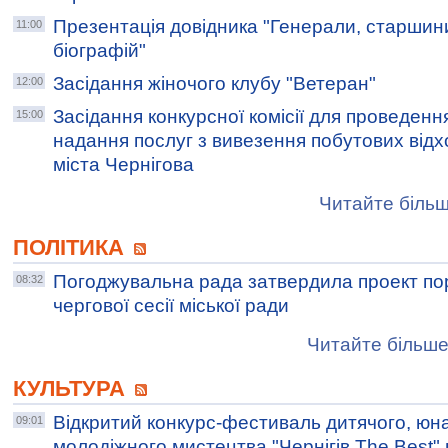
Презентація довідника "Генерали, старшини
11:00
біографій"
Засідання жіночого клубу "Ветеран"
12:00
Засідання конкурсної комісії для проведенн
15:00
надання послуг з вивезення побутових відхо
міста Чернігова
Читайте більш
ПОЛІТИКА
Погоджувальна рада затвердила проект по
08:32
чергової сесії міської ради
Читайте більше
КУЛЬТУРА
Відкритий конкурс-фестиваль дитячого, юн
09:01
молодіжного мистецтва "Чернігів The Best"