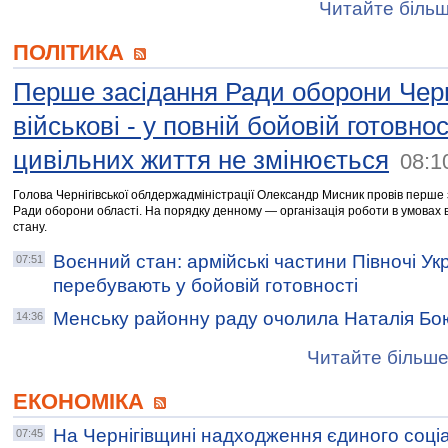
Читайте більш
ПОЛІТИКА
Перше засідання Ради оборони Черн
військові - у повній бойовій готовнос
цивільних життя не змінюється
08:1
Голова Чернігівської облдержадміністрації Олександр Мисник провів перше
Ради оборони області. На порядку денному — організація роботи в умовах 
стану.
Воєнний стан: армійські частини Півночі Ук
07:51
перебувають у бойовій готовності
Менську районну раду очолила Наталія Бо
14:36
Читайте більше
ЕКОНОМІКА
На Чернігівщині надходження єдиного соці
07:45