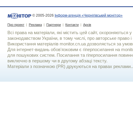
© 2005-2026
Інформ-агенція «Чернігівський монітор»
Про проект
|
Реклама
|
Партнери
|
Контакти
|
Архів
Всі права на матеріали, які містить цей сайт, охороняються у 
законодавством України, в тому числі, про авторське право і 
Використання матерiалiв monitor.cn.ua дозволяється за умов
Для iнтернет-видань обов'язковим є гiперпосилання на monito
для пошукових систем. Посилання та гіперпосилання повинні
виключно в першому чи в другому абзаці тексту.
Матеріали з позначкою (PR) друкуються на правах реклами..