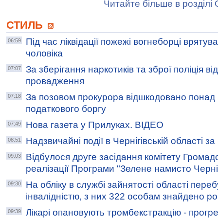
Читайте більше в розділі
СТИЛЬ
Під час ліквідації пожежі вогнеборці врятув
06:59
чоловіка
За зберігання наркотиків та зброї поліція в
07:07
провадження
За позовом прокурора відшкодовано понад 
07:18
податкового боргу
Нова газета у Прилуках. ВІДЕО
07:49
Надзвичайні події в Чернігівській області з
08:51
Відбулося друге засідання комітету Громадс
09:03
реалізації Програми "Зелене намисто Черні
На обліку в службі зайнятості області пере
09:30
інвалідністю, з них 322 особам знайдено р
Лікарі опановують тромбекстракцію - прогр
09:39