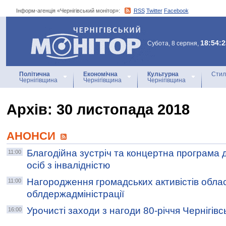
Інформ-агенція «Чернігівський монітор»:
RSS
Twitter
Facebook
Інформ-агенція
«Чернігівський монітор»
18:54:2
Субота, 8 серпня,
Політична
Економічна
Культурна
Стил
Чернігівщина
Чернігівщина
Чернігівщина
Архiв: 30 листопада 2018
АНОНСИ
Благодійна зустріч та концертна програма
11:00
осіб з інвалідністю
Нагородження громадських активістів облас
11:00
облдержадміністрації
Урочисті заходи з нагоди 80-річчя Чернігів
16:00