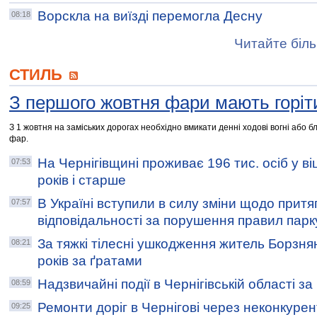
Ворскла на виїзді перемогла Десну
08:18
Читайте біль
СТИЛЬ
З першого жовтня фари мають горіти
З 1 жовтня на заміських дорогах необхідно вмикати денні ходові вогні або б
фар.
На Чернігівщині проживає 196 тис. осіб у віц
07:53
років і старше
В Україні вступили в силу зміни щодо притя
07:57
відповідальності за порушення правил пар
За тяжкі тілесні ушкодження житель Борзн
08:21
років за ґратами
Надзвичайні події в Чернігівській області з
08:59
Ремонти доріг в Чернігові через неконкуре
09:25