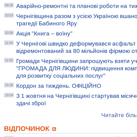
Аварійно-ремонтні та планові роботи на т
09:35
Чернігівщина разом з усією Україною вшано
10:53
трагедії Бабиного Яру
Акція "Книга – воїну"
10:58
У Чернігові швидко деформувався асфальт 
11:04
відремонтований за 80 мільйонів фірмою о
Громади Чернігівщини запрошують взяти уча
11:55
"ГРОМАДА ДЛЯ ЛЮДИНИ: підвищення компе
для розвитку соціальних послуг"
Кордон за тиждень. ОФІЦІЙНО
15:39
З 1 жовтня на Чернігівщині стартував місяч
19:04
здачі зброї
Читайте біль
ВІДПОЧИНОК