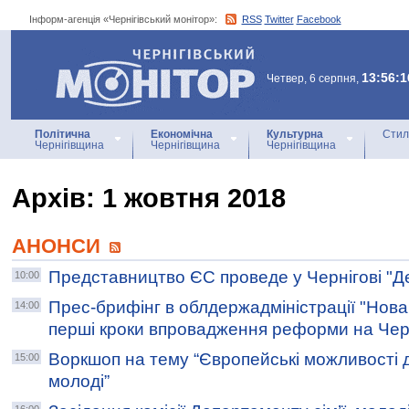
Інформ-агенція «Чернігівський монітор»:
RSS
Twitter
Facebook
Інформ-агенція
«Чернігівський монітор»
13:56:1
Четвер, 6 серпня,
Політична
Економічна
Культурна
Стил
Чернігівщина
Чернігівщина
Чернігівщина
Архiв: 1 жовтня 2018
АНОНСИ
Представництво ЄС проведе у Чернігові "Д
10:00
Прес-брифінг в облдержадміністрації "Нова
14:00
перші кроки впровадження реформи на Черн
Воркшоп на тему “Європейські можливості д
15:00
молоді”