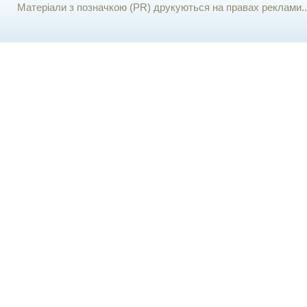
Матеріали з позначкою (PR) друкуються на правах реклами..