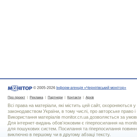
© 2005-2026
Інформ-агенція «Чернігівський монітор»
Про проект
|
Реклама
|
Партнери
|
Контакти
|
Архів
Всі права на матеріали, які містить цей сайт, охороняються у 
законодавством України, в тому числі, про авторське право і 
Використання матерiалiв monitor.cn.ua дозволяється за умов
Для iнтернет-видань обов'язковим є гiперпосилання на monito
для пошукових систем. Посилання та гіперпосилання повинні
виключно в першому чи в другому абзаці тексту.