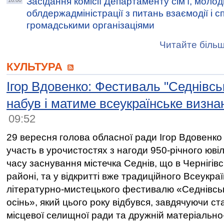
Засідання комісії Департаменту сім’ї, молод
16:00
облдержадміністрації з питань взаємодії і сп
громадськими організаціями
Читайте більш
КУЛЬТУРА
Ігор Вдовенко: Фестиваль "Седнівсь
набув і матиме всеукраїнське визн
09:52
29 вересня голова обласної ради Ігор Вдовенко
участь в урочистостях з нагоди 950-річного юві
часу заснування містечка Седнів, що в Чернігів
районі, та у відкритті вже традиційного Всеукра
літературно-мистецького фестивалю «Седнівсь
осінь», який цього року відбувся, завдячуючи с
місцевої селищної ради та дружній матеріально