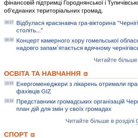
фінансовій підтримці Городнянської і Тупичівськ
об'єднаних територіальних громад.
Відбулася краєзнавча гра-вікторина "Чернігі
08:27
століть..."
Концерт камерного хору гомельської обласн
08:39
надовго запам`ятається вдячному чернігівс
Читайте більше 
ОСВІТА ТА НАВЧАННЯ
Енергоменеджери з лікарень отримали прак
10:43
фахівців GIZ
Представники громадських організацій Чер
18:18
план дій для змін у своїх громадах
Читайте більше в розділі
СПОРТ