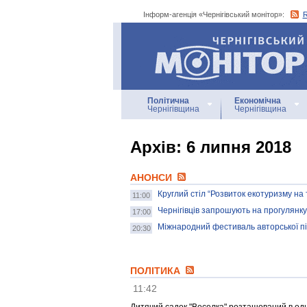
Інформ-агенція «Чернігівський монітор»:
Інформ-агенція
«Чернігівський монітор»
Політична
Економічна
Чернігівщина
Чернігівщина
Архiв: 6 липня 2018
АНОНСИ
Круглий стіл “Розвиток екотуризму на
11:00
Чернігівців запрошують на прогулянку
17:00
Міжнародний фестиваль авторської піс
20:30
ПОЛІТИКА
11:42