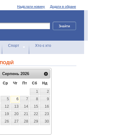
Надіслати новину
Додати в обране
Спорт
Хто є хто
ПОДІЙ
Серпень
2026
Ср
Чт
Пт
Сб
Нд
1
2
5
6
7
8
9
12
13
14
15
16
19
20
21
22
23
26
27
28
29
30