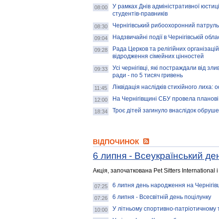
У рамках Днів адміністративної юстиці
08:00
студентів-правників
Чернігівський рибоохоронний патруль
08:30
Надзвичайні події в Чернігівській обла
09:04
Рада Церков та релігійних організацій
09:28
відродження сімейних цінностей
Усі чернігівці, які постраждали від з
09:33
ради - по 5 тисяч гривень
Ліквідація наслідків стихійного лиха:
11:45
На Чернігівщині СБУ провела планові
12:00
Троє дітей загинуло внаслідок обруш
18:34
ВІДПОЧИНОК
6 липня - Всеукраїнський де
Акція, започаткована Pet Sitters International
6 липня день народження на Чернігів
07:25
6 липня - Всесвітній день поцілунку
07:26
У літньому спортивно-патріотичному т
10:00