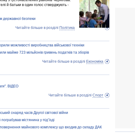
ому з густонаселених районів Чернігова.
елі й батьки в один голос стверджують -
м державної безпеки
Читайте більше в розділі
Політика
орили можливості виробництва військової техніки
или майже 723 мільйонів гривень податків та зборів
Читайте більше в розділі
Економіка
аги". ВІДЕО
Читайте більше в розділі
Спорт
кий снаряд часів Другої світової війни
пограбував містянина у під’їзді
повернення майнового комплексу що входив до складу ДАК