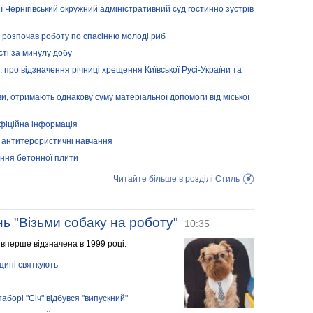
ї Чернігівський окружний адміністративний суд гостинно зустрів
 розпочав роботу по спасінню молоді риб
сті за минулу добу
: про відзначення річниці хрещення Київської Русі-України та
ливи, отримають однакову суму матеріальної допомоги від міської
 офіційна інформація
 антитерористичні навчання
ення бетонної плити
Читайте більше в розділі
Стиль
нь "Візьми собаку на роботу"
10:35
 і вперше відзначена в 1999 році.
щині святкують
аборі "Січ" відбувся "випускний"