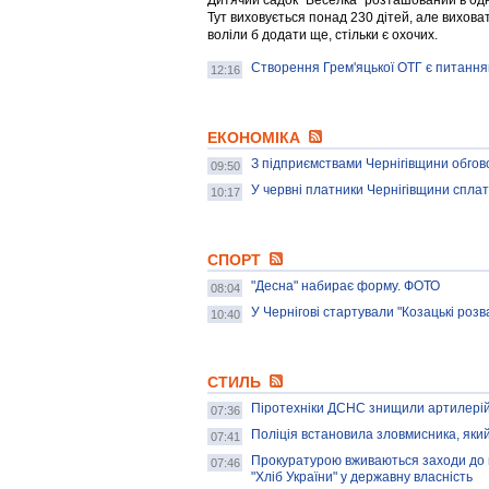
Дитячий садок "Веселка" розташований в одн
Тут виховується понад 230 дітей, але виховат
воліли б додати ще, стільки є охочих.
Створення Грем'яцької ОТГ є питання
12:16
ЕКОНОМІКА
З підприємствами Чернігівщини обгов
09:50
У червні платники Чернігівщини сплат
10:17
СПОРТ
"Десна" набирає форму. ФОТО
08:04
У Чернігові стартували "Козацькі розв
10:40
СТИЛЬ
Піротехніки ДСНС знищили артилерійсь
07:36
Поліція встановила зловмисника, який 
07:41
Прокуратурою вживаються заходи до 
07:46
"Хліб України" у державну власність