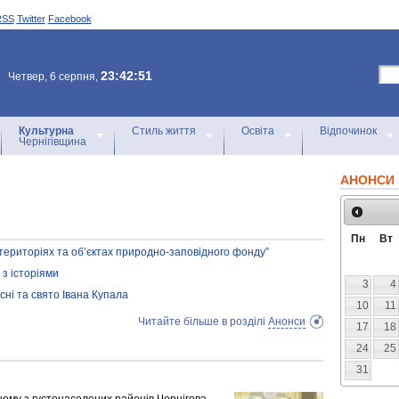
RSS
Twitter
Facebook
23:42:51
Четвер, 6 серпня,
Культурна
Стиль життя
Освіта
Відпочинок
Чернігівщина
АНОНСИ 
Пн
Вт
 територіях та об’єктах природно-заповідного фонду”
 з історіями
3
4
ні та свято Івана Купала
10
11
Читайте більше в розділі
Анонси
17
18
24
25
31