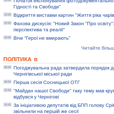
Початок експонування фотодокументальної
15:00
Гідності та Свободи”
Відкриття виставки картин "Життя ріка чарі
15:00
Фахова дискусія: "Новий Закон "Про освіту":
15:00
перспектива та реалії"
Віче “Герої не вмирають”
18:00
Читайте більш
ПОЛІТИКА
Погоджувальна рада затвердила порядок де
08:46
Чернігівської міської ради
Перша сесія Сосницької ОТГ
08:54
"Майдан нашої Свободи" таку тему мав круг
15:49
відбувся у Чернігові
За ініціативою депутатів від БПП голову Ср
19:43
звільнили на першій же сесії