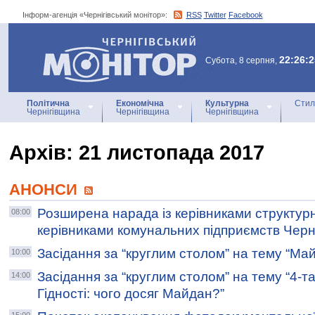
Інформ-агенція «Чернігівський монітор»:
RSS
Twitter
Facebook
Інформ-агенція
«Чернігівський монітор»
22:26:2
Субота, 8 серпня,
Політична
Економічна
Культурна
Стил
Чернігівщина
Чернігівщина
Чернігівщина
Архiв: 21 листопада 2017
АНОНСИ
Розширена нарада із керівниками структурн
08:00
керівниками комунальних підприємств Черніг
Засідання за “круглим столом” на тему “Ма
10:00
Засідання за “круглим столом” на тему “4-т
14:00
Гідності: чого досяг Майдан?”