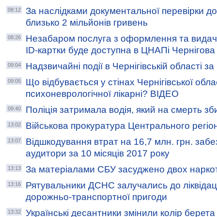
За наслідками документальної перевірки д
08:12
близько 2 мільйонів гривень
Незабаром послуга з оформлення та видачі
08:26
ID-картки буде доступна в ЦНАПі Чернігова
Надзвичайні події в Чернігівській області з
09:04
Що відбувається у стінах Чернігівської обла
09:05
психоневрологічної лікарні? ВІДЕО
Поліція затримала водія, який на смерть зб
09:40
Військова прокуратура Центрального регіо
13:02
Відшкодування втрат на 16,7 млн. грн. забе
13:07
аудитори за 10 місяців 2017 року
За матеріалами СБУ засуджено двох наркот
13:13
Рятувальники ДСНС залучались до ліквідації
13:16
дорожньо-транспортної пригоди
Українські десантники змінили колір берета
13:32