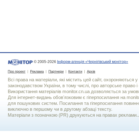
© 2005-2026
Інформ-агенція «Чернігівський монітор»
Про проект
|
Реклама
|
Партнери
|
Контакти
|
Архів
Всі права на матеріали, які містить цей сайт, охороняються у 
законодавством України, в тому числі, про авторське право і 
Використання матерiалiв monitor.cn.ua дозволяється за умов
Для iнтернет-видань обов'язковим є гiперпосилання на monito
для пошукових систем. Посилання та гіперпосилання повинні
виключно в першому чи в другому абзаці тексту.
Матеріали з позначкою (PR) друкуються на правах реклами..