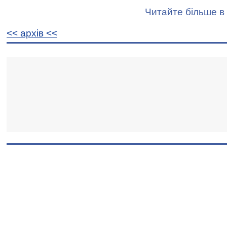
Читайте більше в 
<< архiв <<