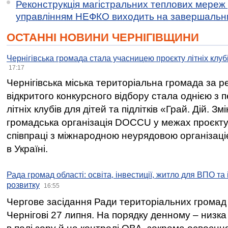
Реконструкція магістральних теплових мереж у
управлінням НЕФКО виходить на завершальн
ОСТАННІ НОВИНИ ЧЕРНІГІВЩИНИ
Чернігівська громада стала учасницею проєкту літніх клуб
17:17
Чернігівська міська територіальна громада за 
відкритого конкурсного відбору стала однією з
літніх клубів для дітей та підлітків «Грай. Дій. З
громадська організація DOCCU у межах проєкту 
співпраці з міжнародною неурядовою організаціє
в Україні.
Рада громад області: освіта, інвестиції, житло для ВПО та
розвитку
16:55
Чергове засідання Ради територіальних громад 
Чернігові 27 липня. На порядку денному – низка