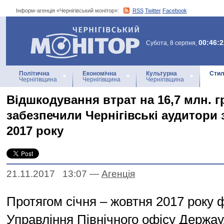
Інформ-агенція «Чернігівський монітор»:
RSS
Twitter
Facebook
Інформ-агенція
«Чернігівський монітор»
00:46:2
Субота, 8 серпня,
Політична
Економічна
Культурна
Стил
Чернігівщина
Чернігівщина
Чернігівщина
Відшкодування втрат на 16,7 млн. г
забезпечили Чернігівські аудитори з
2017 року
21.11.2017 13:07
—
Агенцiя
Протягом січня – жовтня 2017 року 
Управління Північного офісу Держа