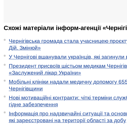
Схожі матеріали інформ-агенції «Черніг
Чернігівська громада стала учасницею проєкту 
Дій. Змінюй»
У Чернігові вшанували українців, які загинули 
Президент присвоїв шістьом медикам Чернігі
«Заслужений лікар України»
Мобільні клініки надали медичну допомогу 65
Чернігівщини
Нові мотиваційні контракти: чіткі терміни служ
гідне забезпечення
Інформація про надзвичайні ситуації та основн
які зареєстровані на території області за добу