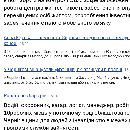
в полі зору й на контролі ОВА, зокрема освоєння
робота центрів життєстійкості, забезпечення вн
переміщених осіб житлом, розроблення інвестиц
забезпечення сталого мобільного зв’язку.
Анна Юр'єва — чемпіонка Європи серед юніорок з веслув
каное!
16:13
З 23 до 26 липня в місті Сегед (Угорщина) відбувся чемпіонат Європи з вес
серед юніорів та молоді до 23 років, який зібрав найсильніших молодих спо
У Чернігові вшанували українців, які загинули в полоні
15:
У Чернігові вшанували пам’ять Захисників та Захисниць України, учасників
цивільних осіб, які були страчені, закатовані або загинули у полоні.
Робота без бар’єрів
15:14
Водій, охоронник, вагар, логіст, менеджер, робі
10робочих місць у поточному році облаштован
Чернігівщини для людей з інвалідністю в межах
програми служби зайнятості.