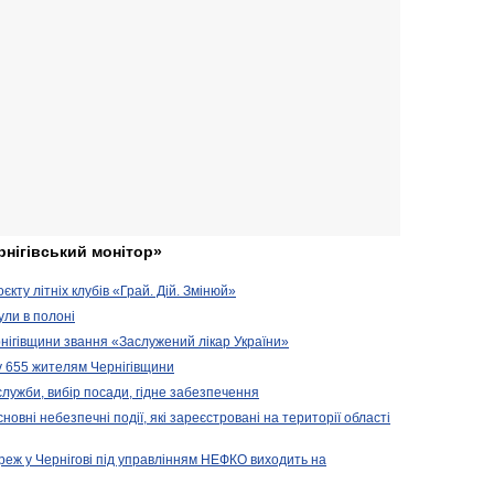
рнігівський монітор»
кту літніх клубів «Грай. Дій. Змінюй»
ули в полоні
нігівщини звання «Заслужений лікар України»
у 655 жителям Чернігівщини
 служби, вибір посади, гідне забезпечення
новні небезпечні події, які зареєстровані на території області
реж у Чернігові під управлінням НЕФКО виходить на