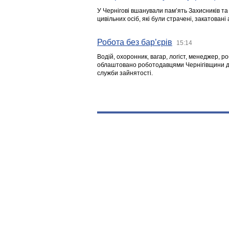
У Чернігові вшанували пам’ять Захисників т
цивільних осіб, які були страчені, закатовані
Робота без бар’єрів
15:14
Водій, охоронник, вагар, логіст, менеджер, 
облаштовано роботодавцями Чернігівщини дл
служби зайнятості.