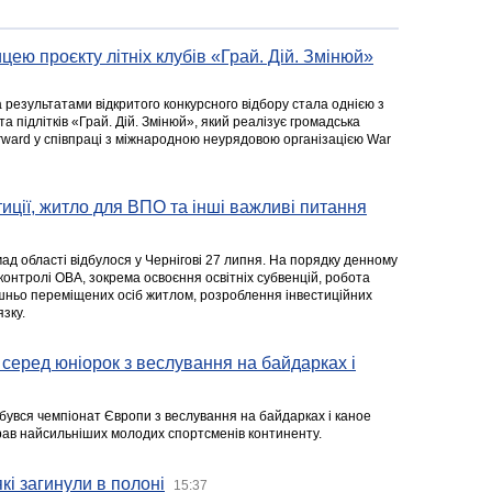
цею проєкту літніх клубів «Грай. Дій. Змінюй»
а результатами відкритого конкурсного відбору стала однією з
та підлітків «Грай. Дій. Змінюй», який реалізує громадська
rward у співпраці з міжнародною неурядовою організацією War
стиції, житло для ВПО та інші важливі питання
ад області відбулося у Чернігові 27 липня. На порядку денному
 контролі ОВА, зокрема освоєння освітніх субвенцій, робота
ішньо переміщених осіб житлом, розроблення інвестиційних
зку.
серед юніорок з веслування на байдарках і
ідбувся чемпіонат Європи з веслування на байдарках і каное
ібрав найсильніших молодих спортсменів континенту.
кі загинули в полоні
15:37