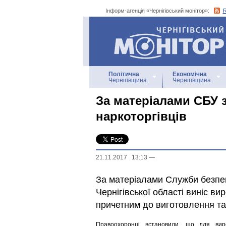
Інформ-агенція «Чернігівський монітор»:
Інформ-агенція
«Чернігівський монітор»
Політична
Економічна
Чернігівщина
Чернігівщина
За матеріалами СБУ 
наркоторгівців
21.11.2017 13:13
—
За матеріалами Служби безпе
Чернігівської області виніс в
причетним до виготовлення та
Правоохоронці встановили, що для вир