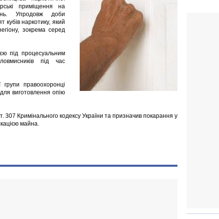
арські приміщення на
інь. Упродовж доби
т кубів наркотику, який
егіону, зокрема серед
ією під процесуальним
ловмисників під час
 групи правоохоронці
 для виготовлення опію
ст. 307 Кримінального кодексу України та призначив покарання у
скацією майна.