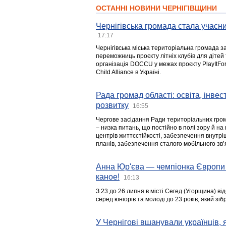
ОСТАННІ НОВИНИ ЧЕРНІГІВЩИНИ
Чернігівська громада стала учасни
17:17
Чернігівська міська територіальна громада з
переможниць проєкту літніх клубів для дітей 
організація DOCCU у межах проєкту PlayItFo
Child Alliance в Україні.
Рада громад області: освіта, інве
розвитку
16:55
Чергове засідання Ради територіальних гром
– низка питань, що постійно в полі зору й на
центрів життєстійкості, забезпечення внутр
планів, забезпечення сталого мобільного зв’я
Анна Юр'єва — чемпіонка Європи 
каное!
16:13
З 23 до 26 липня в місті Сегед (Угорщина) в
серед юніорів та молоді до 23 років, який з
У Чернігові вшанували українців, я