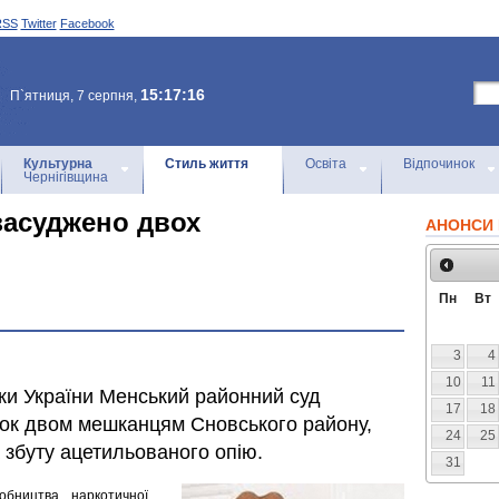
RSS
Twitter
Facebook
15:17:16
П`ятниця, 7 серпня,
Культурна
Стиль життя
Освіта
Відпочинок
Чернігівщина
засуджено двох
АНОНСИ 
Пн
Вт
3
4
10
11
ки України Менський районний суд
17
18
ирок двом мешканцям Сновського району,
24
25
 збуту ацетильованого опію.
31
обництва наркотичної