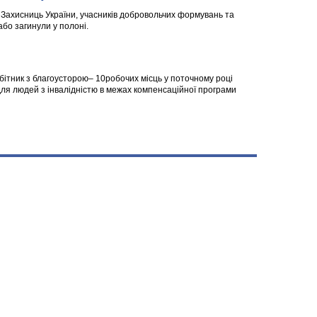
а Захисниць України, учасників добровольчих формувань та
 або загинули у полоні.
робітник з благоусторою– 10робочих місць у поточному році
я людей з інвалідністю в межах компенсаційної програми