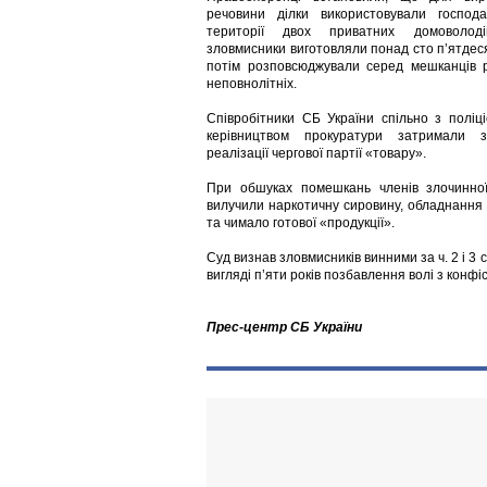
речовини ділки використовували господ
території двох приватних домоволод
зловмисники виготовляли понад сто п’ятдеся
потім розповсюджували серед мешканців р
неповнолітніх.
Співробітники СБ України спільно з поліц
керівництвом прокуратури затримали з
реалізації чергової партії «товару».
При обшуках помешкань членів злочинної
вилучили наркотичну сировину, обладнання
та чимало готової «продукції».
Суд визнав зловмисників винними за ч. 2 і 3 
вигляді п’яти років позбавлення волі з конфі
Прес-центр СБ України