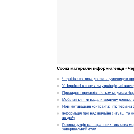
Схожі матеріали інформ-агенції «Че
Чернігівська громада стала учасницею проє
У Чернігові вшанували українців, які загин
Президент присвоїв шістьом медикам Чер
Мобільні клініки надали медичну допомог
Нові мотиваційні контракти: чіткі терміни
Інформація про надзвичайні ситуації та ос
за добу
Реконструкція магістральних теплових ме
завершальний етап