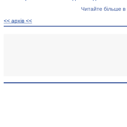
Читайте більше в 
<< архiв <<