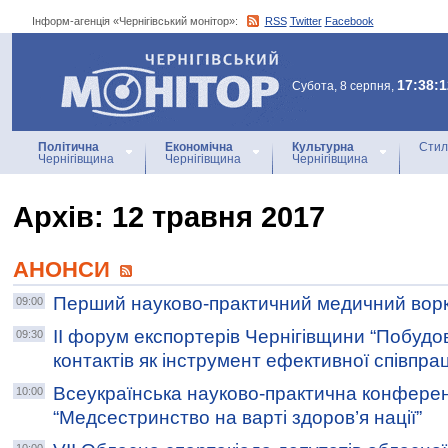
Інформ-агенція «Чернігівський монітор»:
RSS
Twitter
Facebook
Інформ-агенція
«Чернігівський монітор»
17:38:1
Субота, 8 серпня,
Політична
Економічна
Культурна
Стил
Чернігівщина
Чернігівщина
Чернігівщина
Архiв: 12 травня 2017
АНОНСИ
Перший науково-практичний медичний вор
09:00
ІІ форум експортерів Чернігівщини “Побудо
09:30
контактів як інструмент ефективної співпрац
Всеукраїнська науково-практична конферен
10:00
“Медсестринство на варті здоров’я нації”