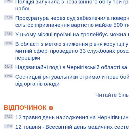
Поліція вилучила з незаконного обігу три гр
07:50
набої
Прокуратура через суд забезпечила поверн
07:52
сільгосппризначення вартістю майже 500 ти
У цьому місяці проїзні на тролейбус можна
07:59
В області з метою зниження рівня корупції у
08:09
митній сфері проведено 33 службових розс
перевірки
Надзвичайні події в Чернігівській області з
09:42
Сосницькі рятувальники отримали нове бо
13:07
від органів влади
Читайте біль
ВІДПОЧИНОК
12 травня день народження на Чернігівщин
07:30
12 травня - Всесвітній день медичних сест
07:31