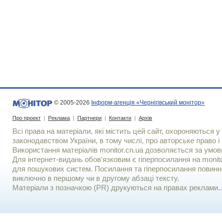
© 2005-2026
Інформ-агенція «Чернігівський монітор»
Про проект
|
Реклама
|
Партнери
|
Контакти
|
Архів
Всі права на матеріали, які містить цей сайт, охороняються у 
законодавством України, в тому числі, про авторське право і 
Використання матерiалiв monitor.cn.ua дозволяється за умов
Для iнтернет-видань обов'язковим є гiперпосилання на monito
для пошукових систем. Посилання та гіперпосилання повинні
виключно в першому чи в другому абзаці тексту.
Матеріали з позначкою (PR) друкуються на правах реклами..