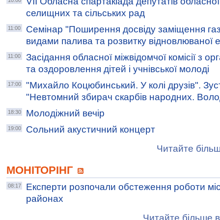
VIІ Обласна спартакіада депутатів обласної
10:00
селищних та сільських рад
Семінар "Поширення досвіду заміщення га
11:00
видами палива та розвитку відновлюваної 
Засідання обласної міжвідомчої комісії з орг
11:00
та оздоровлення дітей і учнівської молоді
"Михайло Коцюбинський. У колі друзів". Зус
17:00
"Невтомний збирач скарбів народних. Вол
Молодіжний вечір
18:30
Сольний акустичний концерт
19:00
Читайте більш
МОНІТОРІНГ
Експерти розпочали обстеження роботи міс
08:17
районах
Читайте більше в