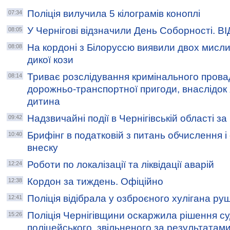
Поліція вилучила 5 кілограмів коноплі
07:34
У Чернігові відзначили День Соборності. В
08:05
На кордоні з Білоруссю виявили двох мисли
08:08
дикої кози
Триває розслідування кримінального пров
08:14
дорожньо-транспортної пригоди, внаслідок
дитина
Надзвичайні події в Чернігівській області з
09:42
Брифінг в податковій з питань обчислення і
10:40
внеску
Роботи по локалізації та ліквідації аварій
12:24
Кордон за тиждень. Офіційно
12:38
Поліція відібрала у озброєного хулігана р
12:41
Поліція Чернігівщини оскаржила рішення с
15:26
поліцейського, звільненого за результатами