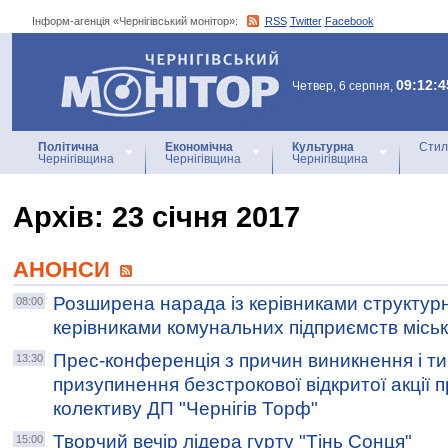
Інформ-агенція «Чернігівський монітор»:
RSS
Twitter
Facebook
Інформ-агенція
«Чернігівський монітор»
09:12:4
Четвер, 6 серпня,
Політична
Економічна
Культурна
Стил
Чернігівщина
Чернігівщина
Чернігівщина
Архiв: 23 січня 2017
АНОНСИ
Розширена нарада із керівниками структурн
08:00
керівниками комунальних підприємств місь
Прес-конференція з причин виникнення і т
13:30
призупинення безстрокової відкритої акції 
колективу ДП "Чернігів Торф"
Творчий вечір лідера гурту "Тінь Сонця"
15:00