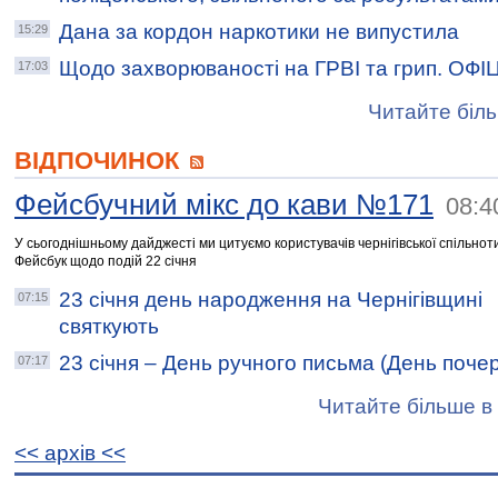
Дана за кордон наркотики не випустила
15:29
Щодо захворюваності на ГРВІ та грип. ОФ
17:03
Читайте біль
ВІДПОЧИНОК
Фейсбучний мікс до кави №171
08:4
У сьогоднішньому дайджесті ми цитуємо користувачів чернігівської спільнот
Фейсбук щодо подій 22 січня
23 січня день народження на Чернігівщині
07:15
святкують
23 січня – День ручного письма (День почер
07:17
Читайте більше в 
<< архiв <<