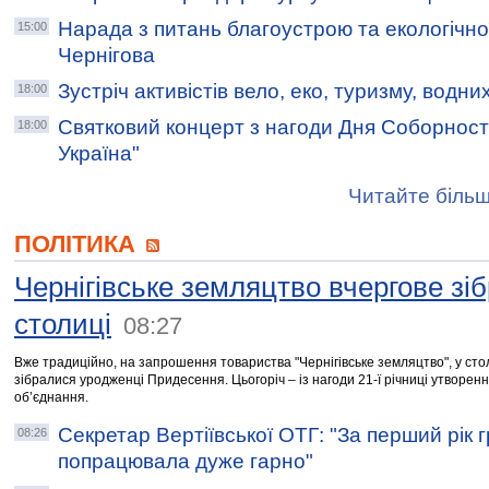
Нарада з питань благоустрою та екологічно
15:00
Чернігова
Зустріч активістів вело, еко, туризму, водних 
18:00
Святковий концерт з нагоди Дня Соборності
18:00
Україна"
Читайте більш
ПОЛІТИКА
Чернігівське земляцтво вчергове зі
столиці
08:27
Вже традиційно, на запрошення товариства "Чернігівське земляцтво", у сто
зібралися уродженці Придесення. Цьогоріч – із нагоди 21-ї річниці утворен
об’єднання.
Секретар Вертіївської ОТГ: "За перший рік 
08:26
попрацювала дуже гарно"