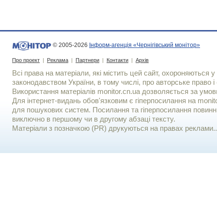
© 2005-2026
Інформ-агенція «Чернігівський монітор»
Про проект
|
Реклама
|
Партнери
|
Контакти
|
Архів
Всі права на матеріали, які містить цей сайт, охороняються у 
законодавством України, в тому числі, про авторське право і 
Використання матерiалiв monitor.cn.ua дозволяється за умов
Для iнтернет-видань обов'язковим є гiперпосилання на monito
для пошукових систем. Посилання та гіперпосилання повинні
виключно в першому чи в другому абзаці тексту.
Матеріали з позначкою (PR) друкуються на правах реклами..