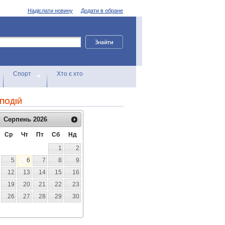
Надіслати новину
Додати в обране
Спорт
Хто є хто
ПОДІЙ
Серпень
2026
Ср
Чт
Пт
Сб
Нд
1
2
5
6
7
8
9
12
13
14
15
16
19
20
21
22
23
26
27
28
29
30