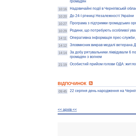
громадян
Надзвичайні події в Чернігівській обла
10:16
До 24-ї річниці Незалежності України
10:20
Програма з підтримки громадських орга
10:27
Родини, що потребують особливої уваги
10:29
Оперативна інформація прес-служби ДА
14:11
Зловмисник викрав медалі ветерана Др
14:12
За добу рятувальники ліквідували 6 
14:14
громадян з вогнем
Особистий прийом голови ОДА: житло
21:19
ВІДПОЧИНОК
22 серпня день народження на Черніг
09:45
<< архiв <<