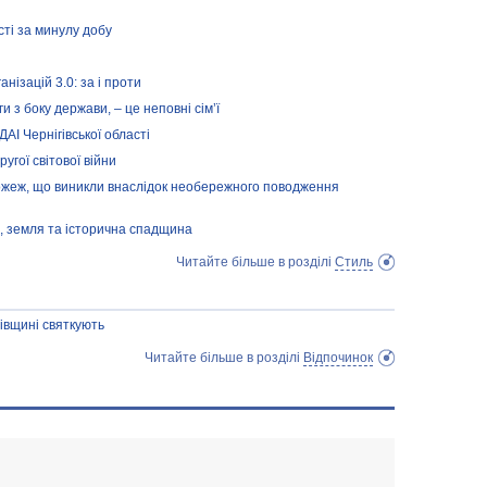
сті за минулу добу
нізацій 3.0: за і проти
 з боку держави, – це неповні сім’ї
І Чернігівської області
угої світової війни
пожеж, що виникли внаслідок необережного поводження
, земля та історична спадщина
Читайте більше в розділі
Стиль
івщині святкують
Читайте більше в розділі
Відпочинок