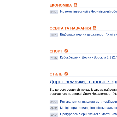
ЕКОНОМІКА
Іноземні інвестиції в Чернігівський о
09:55
ОСВІТА ТА НАВЧАННЯ
Відбулася година державності "Хай в 
10:23
СПОРТ
Кубок України. Десна - Ворскла 1:1 (2:4
21:37
СТИЛЬ
Дорогі земляки, шановні черні
Від щирого серця вітаю вас із двома найве
державного прапора і Днем Незалежності Ук
Рятувальники знищили артилерійський
09:50
Міліція припинила діяльність грально
09:52
Прокурором Чернігівської області Ві
10:14