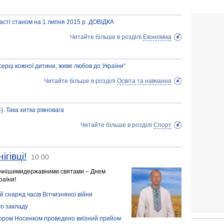
бласті станом на 1 липня 2015 р. ДОВІДКА
Читайте більше в розділі
Економіка
серці кожної дитини, живе любов до України"
Читайте більше в розділі
Освіта та навчання
). Така хитка рівновага
Читайте більше в розділі
Спорт
гівці!
10:00
личнішимидержавними святами – Днем
раїни!
 снаряд часів Вітчизняної війни
го закладу
ктором Носенком проведено виїзний прийом