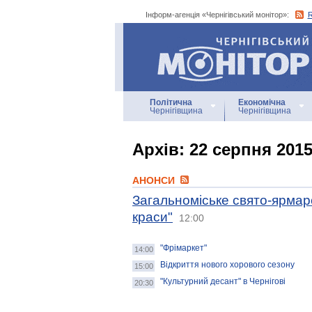
Інформ-агенція «Чернігівський монітор»:
Інформ-агенція
«Чернігівський монітор»
Політична
Економічна
Чернігівщина
Чернігівщина
Архiв: 22 серпня 201
АНОНСИ
Загальноміське свято-ярмарок
краси"
12:00
"Фрімаркет"
14:00
Відкриття нового хорового сезону
15:00
"Культурний десант" в Чернігові
20:30