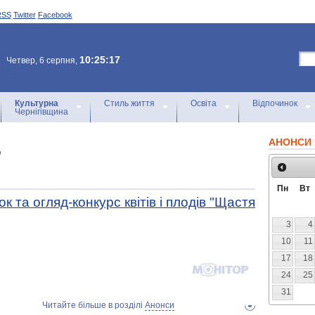
RSS
Twitter
Facebook
10:25:17
Четвер, 6 серпня,
Культурна
Стиль життя
Освіта
Відпочинок
Чернігівщина
АНОНСИ 
5
Пн
Вт
 та огляд-конкурс квітів і плодів "Щастя
3
4
10
11
17
18
24
25
31
Читайте більше в розділі
Анонси