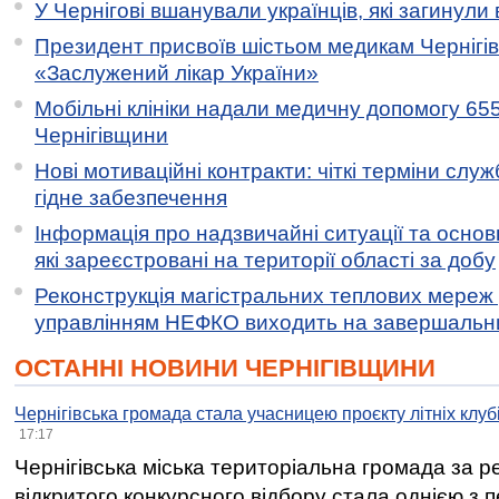
У Чернігові вшанували українців, які загинули 
Президент присвоїв шістьом медикам Чернігі
«Заслужений лікар України»
Мобільні клініки надали медичну допомогу 65
Чернігівщини
Нові мотиваційні контракти: чіткі терміни служ
гідне забезпечення
Інформація про надзвичайні ситуації та основн
які зареєстровані на території області за добу
Реконструкція магістральних теплових мереж у
управлінням НЕФКО виходить на завершальн
ОСТАННІ НОВИНИ ЧЕРНІГІВЩИНИ
Чернігівська громада стала учасницею проєкту літніх клуб
17:17
Чернігівська міська територіальна громада за 
відкритого конкурсного відбору стала однією з