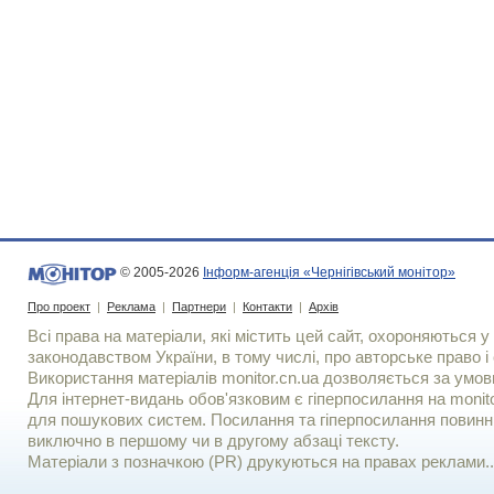
© 2005-2026
Інформ-агенція «Чернігівський монітор»
Про проект
|
Реклама
|
Партнери
|
Контакти
|
Архів
Всі права на матеріали, які містить цей сайт, охороняються у 
законодавством України, в тому числі, про авторське право і 
Використання матерiалiв monitor.cn.ua дозволяється за умов
Для iнтернет-видань обов'язковим є гiперпосилання на monito
для пошукових систем. Посилання та гіперпосилання повинні
виключно в першому чи в другому абзаці тексту.
Матеріали з позначкою (PR) друкуються на правах реклами..