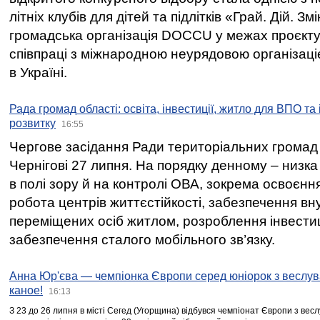
літніх клубів для дітей та підлітків «Грай. Дій. З
громадська організація DOCCU у межах проєкту 
співпраці з міжнародною неурядовою організаціє
в Україні.
Рада громад області: освіта, інвестиції, житло для ВПО та
розвитку
16:55
Чергове засідання Ради територіальних громад 
Чернігові 27 липня. На порядку денному – низка
в полі зору й на контролі ОВА, зокрема освоєння
робота центрів життєстійкості, забезпечення вн
переміщених осіб житлом, розроблення інвестиц
забезпечення сталого мобільного зв’язку.
Анна Юр'єва — чемпіонка Європи серед юніорок з веслув
каное!
16:13
З 23 до 26 липня в місті Сегед (Угорщина) відбувся чемпіонат Європи з вес