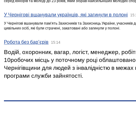
серед юніорів та молоді до 23 років, який зібрав найсильніших молодих спо
У Чернігові вшанували українців, які загинули в полоні
15:
У Чернігові вшанували пам’ять Захисників та Захисниць України, учасників
цивільних осіб, які були страчені, закатовані або загинули у полоні.
Робота без бар’єрів
15:14
Водій, охоронник, вагар, логіст, менеджер, робі
10робочих місць у поточному році облаштован
Чернігівщини для людей з інвалідністю в межах
програми служби зайнятості.