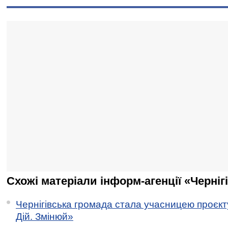
Схожі матеріали інформ-агенції «Черніг
Чернігівська громада стала учасницею проєкту 
Дій. Змінюй»