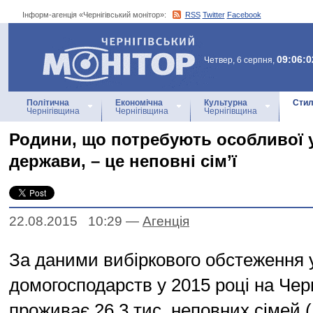
Інформ-агенція «Чернігівський монітор»:
RSS
Twitter
Facebook
Інформ-агенція
«Чернігівський монітор»
09:06:0
Четвер, 6 серпня,
Політична
Економічна
Культурна
Стил
Чернігівщина
Чернігівщина
Чернігівщина
Родини, що потребують особливої у
держави, – це неповні сім’ї
22.08.2015 10:29
—
Агенцiя
За даними вибіркового обстеження 
домогосподарств у 2015 році на Чер
проживає 26,3 тис. неповних сімей 