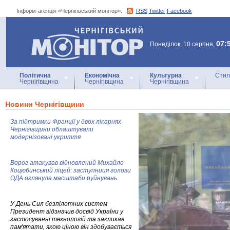
Інформ-агенція «Чернігівський монітор»:
RSS
Twitter
Facebook
Інформ-агенція
«Чернігівський монітор»
07:
Понеділок, 10 серпня,
Політична
Економічна
Культурна
Стил
Чернігівщина
Чернігівщина
Чернігівщина
Новини Чернігівщини
За підтримки Франції у двох лікарнях
Чернігівщини облаштували
модернізовані укриття
Ворог атакував відновлений Михайло-
Коцюбинський ліцей: заступниця голови
ОДА оглянула масштаби руйнувань
У День Сил безпілотних систем
Президент відзначив досвід України у
застосуванні технологій та закликав
пам'ятати, якою ціною він здобувається