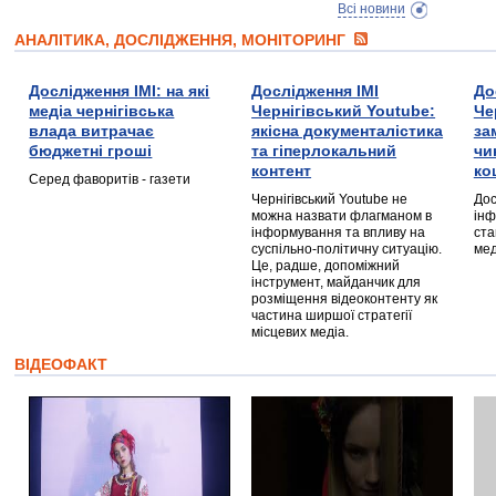
Всі новини
АНАЛІТИКА, ДОСЛІДЖЕННЯ, МОНІТОРИНГ
Дослідження ІМІ: на які
Дослідження ІМІ
До
медіа чернігівська
Чернігівський Youtube:
Че
влада витрачає
якісна документалістика
за
бюджетні гроші
та гіперлокальний
чи
контент
ко
Серед фаворитів - газети
Чернігівський Youtube не
Дос
можна назвати флагманом в
інф
інформування та впливу на
ста
суспільно-політичну ситуацію.
мед
Це, радше, допоміжний
інструмент, майданчик для
розміщення відеоконтенту як
частина ширшої стратегії
місцевих медіа.
ВІДЕОФАКТ