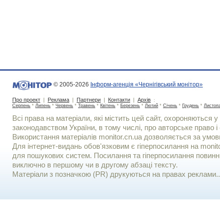
© 2005-2026
Інформ-агенція «Чернігівський монітор»
Про проект
|
Реклама
|
Партнери
|
Контакти
|
Архів
:
Серпень
*
Липень
*
Червень
*
Травень
*
Квітень
*
Березень
*
Лютий
*
Січень
*
Грудень
*
Листоп
Всі права на матеріали, які містить цей сайт, охороняються у 
законодавством України, в тому числі, про авторське право і 
Використання матерiалiв monitor.cn.ua дозволяється за умов
Для iнтернет-видань обов'язковим є гiперпосилання на monito
для пошукових систем. Посилання та гіперпосилання повинні
виключно в першому чи в другому абзаці тексту.
Матеріали з позначкою (PR) друкуються на правах реклами..