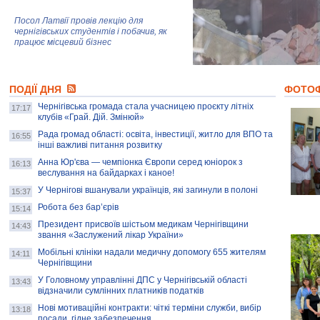
Посол Латвії провів лекцію для
чернігівських студентів і побачив, як
працює місцевий бізнес
Митці та жителі Чернігова створили
ПОДІЇ ДНЯ
колекцію про війну, емоції та тварин
ФОТО
Чернігівська громада стала учасницею проєкту літніх
17:17
клубів «Грай. Дій. Змінюй»
Рада громад області: освіта, інвестиції, житло для ВПО та
AB InBev Efes Україна підтримала
16:55
інші важливі питання розвитку
навчальний проєкт "Молодіжна бізнес-
школа", спрямований на розвиток
Анна Юр'єва — чемпіонка Європи серед юніорок з
16:13
підприємництва у Чернігівській області
веслування на байдарках і каное!
У Чернігові вшанували українців, які загинули в полоні
15:37
Золота тварина: видання Forbes
написало про чернігівця Патрона: хто і
Робота без бар’єрів
15:14
скільки на ньому заробляє? І куди
витрачають?
Президент присвоїв шістьом медикам Чернігівщини
14:43
звання «Заслужений лікар України»
Мобільні клініки надали медичну допомогу 655 жителям
14:11
Чернігівщини
У Головному управлінні ДПС у Чернігівській області
13:43
відзначили сумлінних платників податків
Нові мотиваційні контракти: чіткі терміни служби, вибір
13:18
посади, гідне забезпечення