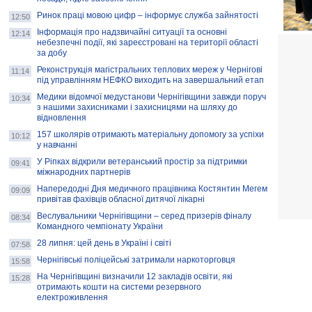
Ринок праці мовою цифр – інформує служба зайнятості
12:50
Інформація про надзвичайні ситуації та основні
12:14
небезпечні події, які зареєстровані на території області
за добу
Реконструкція магістральних теплових мереж у Чернігові
11:14
під управлінням НЕФКО виходить на завершальний етап
Медики відомчої медустанови Чернігівщини завжди поруч
10:34
з нашими захисниками і захисницями на шляху до
відновлення
157 школярів отримають матеріальну допомогу за успіхи
10:12
у навчанні
У Ріпках відкрили ветеранський простір за підтримки
09:41
міжнародних партнерів
Напередодні Дня медичного працівника Костянтин Мегем
09:09
привітав фахівців обласної дитячої лікарні
Веслувальники Чернігівщини – серед призерів фіналу
08:34
Командного чемпіонату України
28 липня: цей день в Україні і світі
07:58
Чернігівські поліцейські затримали наркоторговця
15:58
На Чернігівщині визначили 12 закладів освіти, які
15:28
отримають кошти на системи резервного
електроживлення