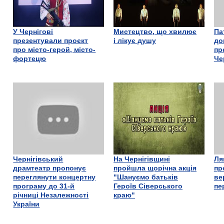
У Чернігові
Мистецтво, що хвилює
Па
презентували проєкт
і лікує душу
до
про місто-герой, місто-
пр
фортецю
Че
Чернігівський
На Чернігівщині
Ля
драмтеатр пропонує
пройшла щорічна акція
пр
переглянути концертну
"Шануємо батьків
ве
програму до 31-й
Героїв Сіверського
пе
річниці Незалежності
краю"
України