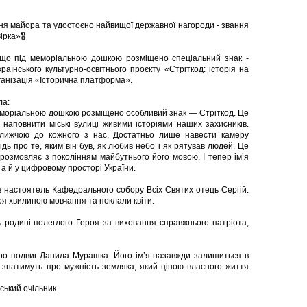
я майора та удостоєно найвищої державної нагороди - звання
ірка»🎖
е, що під меморіальною дошкою розміщено спеціальний знак -
аїнського культурно-освітнього проєкту «Стріткод: історія на
рганізація «Історична платформа».
ла:
меморіальною дошкою розміщено особливий знак — Стріткод. Це
наповнити міські вулиці живими історіями наших захисників.
ближчою до кожного з нас. Достатньо лише навести камеру
дь про те, яким він був, як любив небо і як рятував людей. Це
розмовляє з поколінням майбутнього його мовою. І тепер ім’я
 а й у цифровому просторі України.
 настоятель Кафедрального собору Всіх Святих отець Сергій.
оя хвилиною мовчання та поклали квіти.
 родині полеглого Героя за виховання справжнього патріота,
ро подвиг Данила Мурашка. Його ім’я назавжди залишиться в
ів знатимуть про мужність земляка, який ціною власного життя
ський очільник.