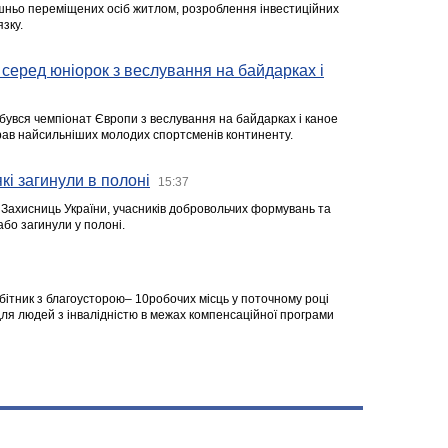
ішньо переміщених осіб житлом, розроблення інвестиційних
зку.
серед юніорок з веслування на байдарках і
ідбувся чемпіонат Європи з веслування на байдарках і каное
ібрав найсильніших молодих спортсменів континенту.
кі загинули в полоні
15:37
а Захисниць України, учасників добровольчих формувань та
 або загинули у полоні.
робітник з благоусторою– 10робочих місць у поточному році
я людей з інвалідністю в межах компенсаційної програми