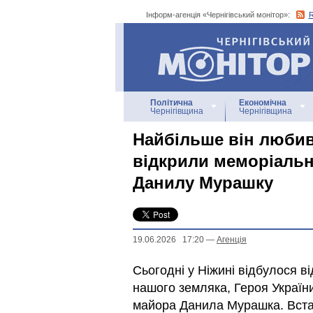
Інформ-агенція «Чернігівський монітор»:
Інформ-агенція
«Чернігівський монітор»
Політична
Економічна
Чернігівщина
Чернігівщина
Найбільше він любив 
відкрили меморіальн
Данилу Мурашку
19.06.2026 17:20
—
Агенцiя
Сьогодні у Ніжині відбулося в
нашого земляка, Героя України
майора Данила Мурашка. Встан