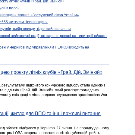
кту літніх клубів «Грай. Дій. Змінюй»
ули в полоні
нігівщини звання «Заслужений лікар України»
у 655 жителям Чернігівщини
 служби, вибір посади, гідне забезпечення
новні небезпечні події, які зареєстровані на території області
реж у Чернігові під управлінням НЕФКО виходить на
цею проєкту літніх клубів «Грай. Дій. Змінюй»
а результатами відкритого конкурсного відбору стала однією з
та підлітків «Грай. Дій. Змінюй», який реалізує громадська
rward у співпраці з міжнародною неурядовою організацією War
стиції, житло для ВПО та інші важливі питання
ад області відбулося у Чернігові 27 липня. На порядку денному
 контролі ОВА, зокрема освоєння освітніх субвенцій, робота