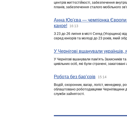
центрів життєстійкості, забезпечення внутр
планів, забезпечення сталого мобільного зв’я
Анна Юр'єва — чемпіонка Європи 
каное!
16:13
З 23 до 26 липня в місті Сегед (Угорщина) в
серед юніорів та молоді до 23 років, який з
У Чернігові вшанували українців, я
У Чернігові вшанували пам’ять Захисників т
цивільних осіб, які були страчені, закатовані
Робота без бар’єрів
15:14
Водій, охоронник, вагар, логіст, менеджер, 
облаштовано роботодавцями Чернігівщини дл
служби зайнятості.