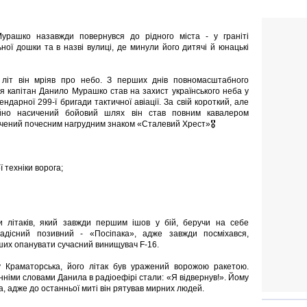
урашко назавжди повернувся до рідного міста - у граніті
ної дошки та в назві вулиці, де минули його дитячі й юнацькі
х літ він мріяв про небо. З перших днів повномасштабного
я капітан Данило Мурашко став на захист українського неба у
ендарної 299-ї бригади тактичної авіації. За свій короткий, але
йно насичений бойовий шлях він став повним кавалером
ачений почесним нагрудним знаком «Сталевий Хрест»🎖
техніки ворога;
 літаків, який завжди першим ішов у бій, беручи на себе
адісний позивний - «Посіпака», адже завжди посміхався,
рших опанувати сучасний винищувач F-16.
у Краматорська, його літак був уражений ворожою ракетою.
німи словами Данила в радіоефірі стали: «Я відвернув!». Йому
, адже до останньої миті він рятував мирних людей.