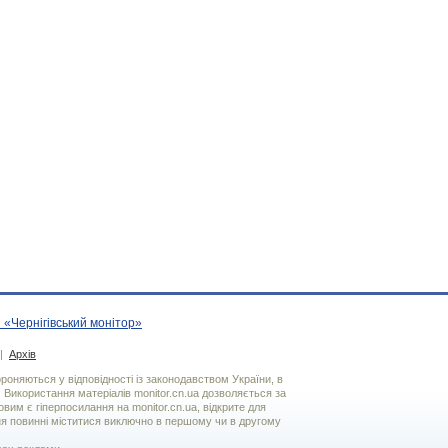
 «Чернігівський монітор»
|
Архів
хороняються у відповідності із законодавством України, в
. Використання матерiалiв monitor.cn.ua дозволяється за
вим є гiперпосилання на monitor.cn.ua, відкрите для
я повинні міститися виключно в першому чи в другому