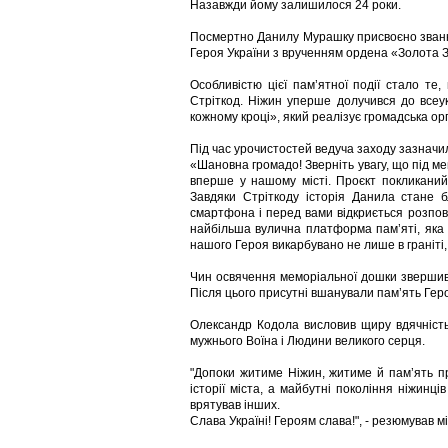
Назавжди йому залишилося 24 роки.
Посмертно Данилу Мурашку присвоєно званн
Героя України з врученням ордена «Золота З
Особливістю цієї пам’ятної події стало т
Стріткод. Ніжин уперше долучився до всеукр
кожному кроці», який реалізує громадська о
Під час урочистостей ведуча заходу зазначи
«Шановна громадо! Зверніть увагу, що під 
вперше у нашому місті. Проєкт покликаний 
Завдяки Стріткоду історія Данила стане 
смартфона і перед вами відкриється розпові
найбільша вулична платформа пам’яті, яка 
нашого Героя викарбувано не лише в граніті,
Чин освячення меморіальної дошки звершив
Після цього присутні вшанували пам’ять Гер
Олександр Кодола висловив щиру вдячність
мужнього Воїна і Людини великого серця.
"Допоки житиме Ніжин, житиме й пам’ять п
історії міста, а майбутні покоління ніжинц
врятував інших.
Слава Україні! Героям слава!", - резюмував мі