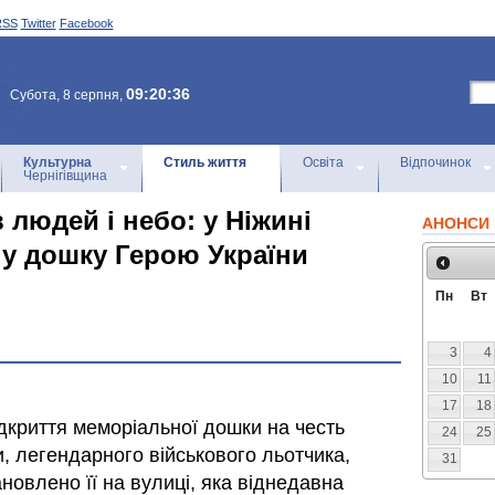
RSS
Twitter
Facebook
09:20:36
Субота, 8 серпня,
Культурна
Стиль життя
Освіта
Відпочинок
Чернігівщина
людей і небо: у Ніжині
АНОНСИ 
у дошку Герою України
Пн
Вт
3
4
10
11
17
18
ідкриття меморіальної дошки на честь
24
25
, легендарного військового льотчика,
31
овлено її на вулиці, яка віднедавна