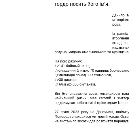
гордо носить його ім’я.
Данило М
меморіаль
роки.
Із ранні
вторгненн
складі лег
надзвича
ордена Богдана Хмельницького та був відзн
На його рахунку:
👉141 бойовий виліт;
👉знищення близько 70 одиниць броньованої 
👉ліквідація понад 80 автомобілів,
👉30 цистерн
👉близько 600 окупантів.
Він був справжнім асом, командиром пари
найбільший ризик. Мав світлий і життєр
підтримував побратимів і мріяв одним із пе
27 січня 2023 року на Донеччині, поблиз
Попереду знаходився житловий масив. Остан
не вистачило висоти для розкриття парашута