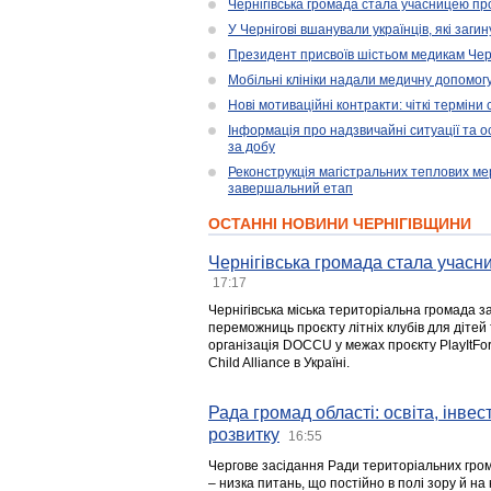
Чернігівська громада стала учасницею проє
У Чернігові вшанували українців, які загин
Президент присвоїв шістьом медикам Чер
Мобільні клініки надали медичну допомог
Нові мотиваційні контракти: чіткі терміни
Інформація про надзвичайні ситуації та ос
за добу
Реконструкція магістральних теплових ме
завершальний етап
ОСТАННІ НОВИНИ ЧЕРНІГІВЩИНИ
Чернігівська громада стала учасни
17:17
Чернігівська міська територіальна громада з
переможниць проєкту літніх клубів для дітей 
організація DOCCU у межах проєкту PlayItFo
Child Alliance в Україні.
Рада громад області: освіта, інве
розвитку
16:55
Чергове засідання Ради територіальних гром
– низка питань, що постійно в полі зору й на