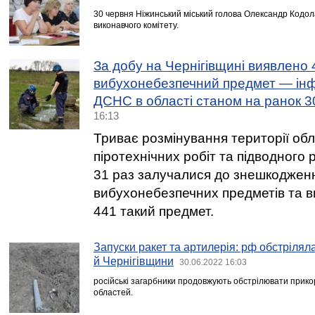
30 червня Ніжинський міський голова Олександр Кодол
виконавчого комітету.
За добу на Чернігівщині виявлено 
вибухонебезпечний предмет — інф
ДСНС в області станом на ранок 3
16:13
Триває розмінування території обл
піротехнічних робіт та підводног
31 раз залучалися до знешкоджен
вибухонебезпечних предметів та в
441 такий предмет.
Запуски ракет та артилерія: рф обстріл
й Чернігівщини
30.06.2022 16:03
російські загарбники продовжують обстрілювати прикор
областей.