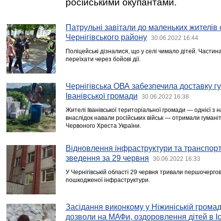
російськими окупантами.
Патрульні завітали до маленьких жителів о
Чернігівського району
30.06.2022 16:44
Поліцейські дізналися, що у селі чимало дітей. Частина
переїхати через бойові дії.
Чернігівська ОВА забезпечила доставку г
Іванівської громади
30.06.2022 16:38
Жителі Іванівської територіальної громади — однієї з
внаслідок навали російських військ — отримали гумані
Червоного Хреста України.
Відновлення інфраструктури та транспорт
зведення за 29 червня
30.06.2022 16:33
У Чернігівській області 29 червня тривали першочерго
пошкодженої інфраструктури.
Засідання виконкому у Ніжиніській громад
дозволи на МАФи, оздоровлення дітей в Іс