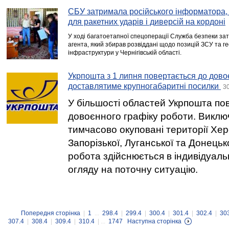
СБУ затримала російського інформатора, 
для ракетних ударів і диверсій на кордоні
У ході багатоетапної спецоперації Служба безпеки за
агента, який збирав розвіддані щодо позицій ЗСУ та г
інфраструктури у Чернігівській області.
Укрпошта з 1 липня повертається до довоє
доставлятиме крупногабаритні посилки
30
У більшості областей Укрпошта по
довоєнного графіку роботи. Викл
тимчасово окуповані території Хер
Запорізької, Луганської та Донецьк
робота здійснюється в індивідуаль
огляду на поточну ситуацію.
Попередня сторінка
|
1
...
298.4
|
299.4
|
300.4
|
301.4
|
302.4
|
30
307.4
|
308.4
|
309.4
|
310.4
| ...
1747
Наступна сторінка