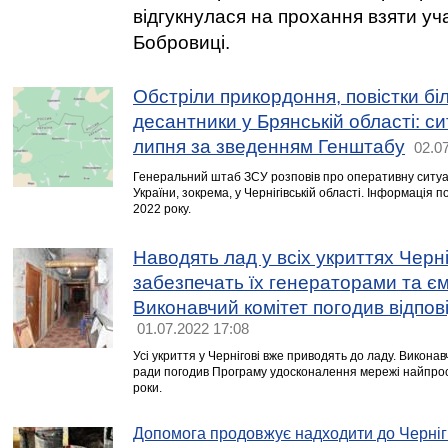
відгукнулася на прохання взяти уча
Бобровиці.
Обстріли прикордоння, повістки бі
десантники у Брянській області: си
липня за зведенням Генштабу
02.0
Генеральний штаб ЗСУ розповів про оперативну ситуац
України, зокрема, у Чернігівській області. Інформація 
2022 року.
Наводять лад у всіх укриттях Черні
забезпечать їх генераторами та є
Виконавчий комітет погодив відпов
01.07.2022 17:08
Усі укриття у Чернігові вже приводять до ладу. Виконавч
ради погодив Програму удосконалення мережі найпрос
роки.
Допомога продовжує надходити до Черні