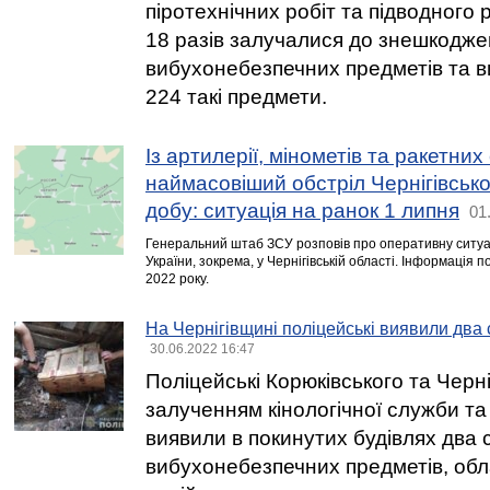
піротехнічних робіт та підводног
18 разів залучалися до знешкодж
вибухонебезпечних предметів та в
224 такі предмети.
Із артилерії, мінометів та ракетних
наймасовіший обстріл Чернігівськ
добу: ситуація на ранок 1 липня
01
Генеральний штаб ЗСУ розповів про оперативну ситуац
України, зокрема, у Чернігівській області. Інформація 
2022 року.
На Чернігівщині поліцейські виявили два
30.06.2022 16:47
Поліцейські Корюківського та Черніг
залученням кінологічної служби та
виявили в покинутих будівлях два 
вибухонебезпечних предметів, об