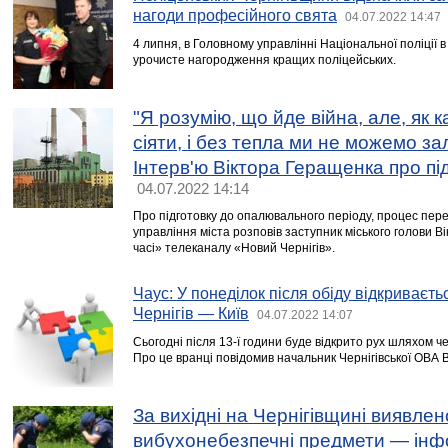
нагоди професійного свята
04.07.2022 14:47
4 липня, в Головному управлінні Національної поліції в 
урочисте нагородження кращих поліцейських.
"Я розумію, що йде війна, але, як к
сіяти, і без тепла ми не можемо за
Інтерв'ю Віктора Геращенка про пі
04.07.2022 14:14
Про підготовку до опалювального періоду, процес перед
управління міста розповів заступник міського голови В
часі» телеканалу «Новий Чернігів».
Чаус: У понеділок після обіду відкриває
Чернігів — Київ
04.07.2022 14:07
Сьогодні після 13-ї години буде відкрито рух шляхом ч
Про це вранці повідомив начальник Чернігівської ОВА 
За вихідні на Чернігівщині виявлен
вибухонебезпечні предмети — інф