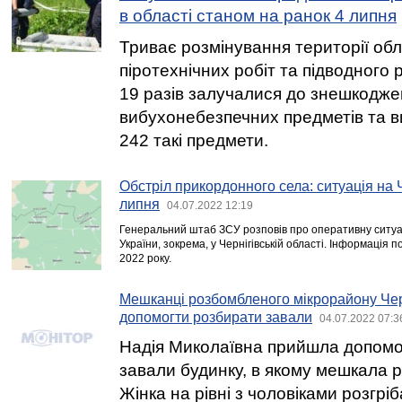
в області станом на ранок 4 липня
Триває розмінування території обла
піротехнічних робіт та підводног
19 разів залучалися до знешкодж
вибухонебезпечних предметів та в
242 такі предмети.
Обстріл прикордонного села: ситуація на 
липня
04.07.2022 12:19
Генеральний штаб ЗСУ розповів про оперативну ситуац
України, зокрема, у Чернігівській області. Інформація 
2022 року.
Мешканці розбомбленого мікрорайону Чер
допомогти розбирати завали
04.07.2022 07:3
Надія Миколаївна прийшла допомо
завали будинку, в якому мешкала р
Жінка на рівні з чоловіками розгрі