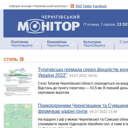
Інформ-агенція «Чернігівський монітор»:
RSS
Twitter
Facebook
Інформ-агенція
«Чернігівський монітор»
13:52
П`ятниця, 7 серпня,
Політична
Економічна
Культурна
Стил
Чернігівщина
Чернігівщина
Чернігівщина
СТИЛЬ
Тупичівська громада серед фіналістів кон
України 2022"
04.07.2022 16:04
Село Тупичів Чернігівської області знаходиться на кор
Відстань до пункту перетину — 53,5 км. В перший день 
окуповане ворогом.
Прикордонники Чернігівщини та Сумщини 
формував ударні групи
04.07.2022 15:48
На кордоні з рф у межах Чернігівської та Сумської обл
утримувати окремі підрозділи збройних сил, а саме в