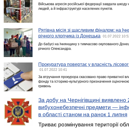
Військова агресія російської федерації завдала шкоду 
людей, а й інфраструктурі населених пунктів.
Рятівна місія зі щасливим фіналом: на Іч
річного хлопчика із Донецька
01.07.2022 10:5
До бабусі на Ічнянщину з тимчасово окупованого Доне
річного Олександра.
Прокуратура повертає у власність лісово
01.07.2022 10:41
За втручання прокурора скасовано право приватної вла
фонду та історико-культурного призначення оціночною
гривень
За добу на Чернігівщині виявлено 
вибухонебезпечні предмети — інф
в області станом на ранок 1 липня
Триває розмінування території обл