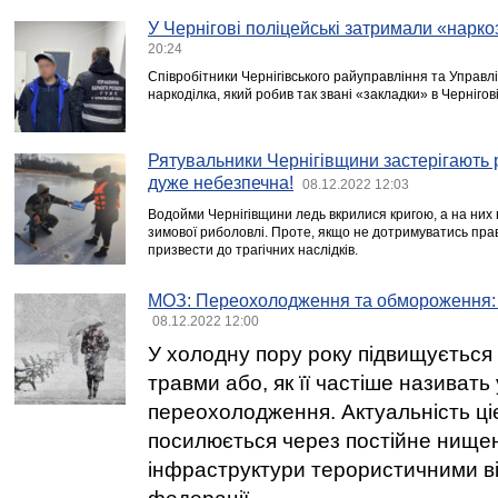
У Чернігові поліцейські затримали «нарк
20:24
Співробітники Чернігівського райуправління та Управлі
наркоділка, який робив так звані «закладки» в Чернігові
Рятувальники Чернігівщини застерігають р
дуже небезпечна!
08.12.2022 12:03
Водойми Чернігівщини ледь вкрилися кригою, а на них
зимової риболовлі. Проте, якщо не дотримуватись прав
призвести до трагічних наслідків.
МОЗ: Переохолодження та обмороження: щ
08.12.2022 12:00
У холодну пору року підвищується
травми або, як її частіше називать 
переохолодження. Актуальність ці
посилюється через постійне нищен
інфраструктури терористичними ві