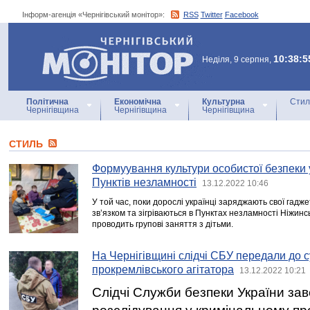
Інформ-агенція «Чернігівський монітор»:
RSS
Twitter
Facebook
Інформ-агенція
«Чернігівський монітор»
10:38:5
Неділя, 9 серпня,
Політична
Економічна
Культурна
Стил
Чернігівщина
Чернігівщина
Чернігівщина
СТИЛЬ
Формуування культури особистої безпеки у 
Пунктів незламності
13.12.2022 10:46
У той час, поки дорослі українці заряджають свої гадж
зв’язком та зігріваються в Пунктах незламності Ніжин
проводить групові заняття з дітьми.
На Чернігівщині слідчі СБУ передали до 
прокремлівського агітатора
13.12.2022 10:21
Слідчі Служби безпеки України за