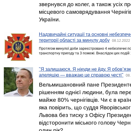
звернувся до колег, а також усіх п
місцевого самоврядування Чернігів
України.
Надзвичайні ситуації та основні небезпечн
території області за минулу добу
08.12.2022
Протягом минулої доби зареєстровано 4 небезпечні под
транспортну пригоду та 3 пожежі. Внаслідок цих подій
"Я залишаюся. Я нікуди не йду. Я обов’яз
апеляцію — вважаю це справою честі"
08.
Вельмишановний пане Президенте!
рішенням однієї людини, була пер
майже 80% чернігівців. Чи є в краї
яка повірить, що суддя Яворівсько
Львова без тиску з Офісу Президе
відсторонити міського голову Черн
один рік?