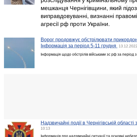
розслідування у кримінальному пр
мешканця Чернігівщини, який підо
виправдовуванні, визнанні правом
агресії рф проти України.
Ворог продовжує обстрілювати прикордон
Інформація за період 5-11 грудня
13.12.2022
Інформація щодо обстрілів військами зс рф за період з
Надзвичайні події в Чернігівській області
10:13
Інформація про надзвичайні ситуації та основні небезпе