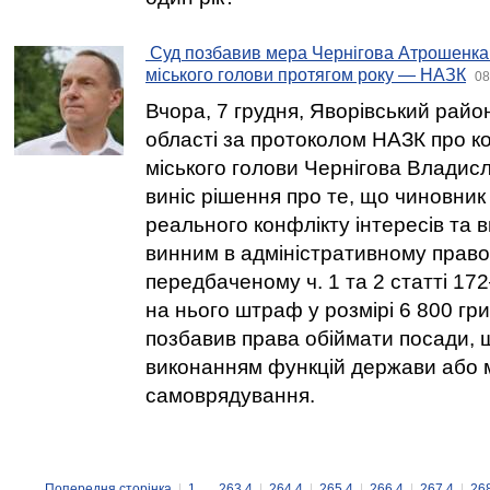
Суд позбавив мера Чернігова Атрошенка
міського голови протягом року — НАЗК
08
Вчора, 7 грудня, Яворівський райо
області за протоколом НАЗК про ко
міського голови Чернігова Влади
виніс рішення про те, що чиновник
реального конфлікту інтересів та
винним в адміністративному прав
передбаченому ч. 1 та 2 статті 1
на нього штраф у розмірі 6 800 гри
позбавив права обіймати посади, щ
виконанням функцій держави або 
самоврядування.
Попередня сторінка
|
1
...
263.4
|
264.4
|
265.4
|
266.4
|
267.4
|
26