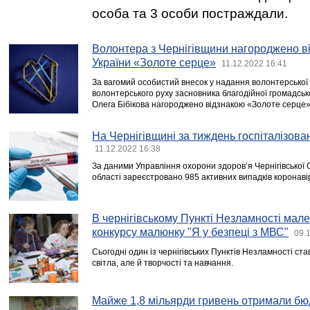
особа та 3 особи постраждали.
Волонтера з Чернігівщини нагороджено в
України «Золоте cерце»
11.12.2022 16:41
За вагомий особистий внесок у надання волонтерської
волонтерського руху засновника благодійної громадсько
Олега Бібікова нагороджено відзнакою «Золоте серце»
На Чернігівщині за тиждень госпіталізова
11.12.2022 16:38
За даними Управління охорони здоров’я Чернігівської 
області зареєстровано 985 активних випадків коронаві
В чернігівському Пункті Незламності мал
конкурсу малюнку "Я у безпеці з МВС"
09.
Сьогодні один із чернігівських Пунктів Незламності ста
світла, але й творчості та навчання.
Майже 1,8 мільярди гривень отримали бю