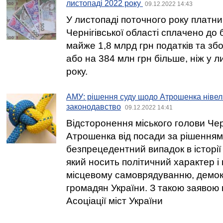
листопаді 2022 року
09.12.2022 14:43
У листопаді поточного року платни
Чернігівської області сплачено до б
майже 1,8 млрд грн податків та збор
або на 384 млн грн більше, ніж у 
року.
АМУ: рішення суду щодо Атрошенка нівел
законодавство
09.12.2022 14:41
Відсторонення міського голови Че
Атрошенка від посади за рішенням 
безпрецедентний випадок в історії 
який носить політичний характер і
місцевому самоврядуванню, демокр
громадян України. З такою заявою
Асоціації міст України