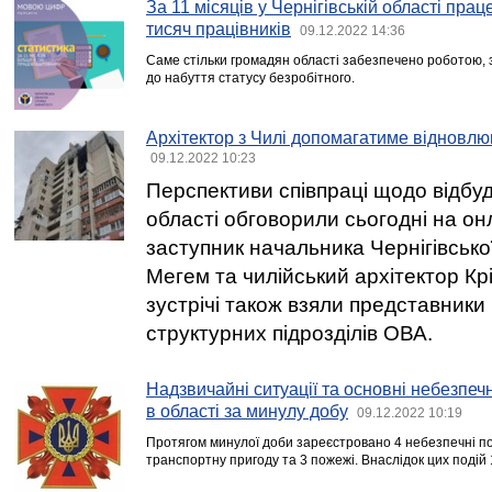
За 11 місяців у Чернігівській області пр
тисяч працівників
09.12.2022 14:36
Саме стільки громадян області забезпечено роботою, 
до набуття статусу безробітного.
Архітектор з Чилі допомагатиме відновлю
09.12.2022 10:23
Перспективи співпраці щодо відбуд
області обговорили сьогодні на он
заступник начальника Чернігівськ
Мегем та чилійський архітектор Кріс
зустрічі також взяли представники
структурних підрозділів ОВА.
Надзвичайні ситуації та основні небезпечні
в області за минулу добу
09.12.2022 10:19
Протягом минулої доби зареєстровано 4 небезпечні под
транспортну пригоду та 3 пожежі. Внаслідок цих подій