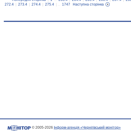
272.4
|
273.4
|
274.4
|
275.4
| ...
1747
Наступна сторінка
© 2005-2026
Інформ-агенція «Чернігівський монітор»