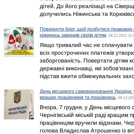
дітей. До його реалізації на Сіве
долучились Ніжинська та Корюківс
Повернути борг, щоб позбутися правових 
ніжинець завинив своїм дітям
08.12.2022 11:
Якщо тривалий час не сплачувати 
всіх прострочених платежів утвор
заборгованість. Повертати дітям 
державні виконавці, які зобов’язані
підстав вжити обмежувальних захо
День місцевого самоврядування України: 
кращих працівників та працівниць
08.12.20
Вчора, 7 грудня, у День місцевого
Чернігівській міській раді кращим 
працівницям вручили відзнаки. Чер
голова Владислав Атрошенко із в