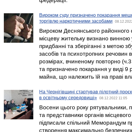
федерації.
Вироком суду призначено покарання мешк
торгівлю наркотичними засобами
08.12.202
Вироком Деснянського районного с
місцеву жительку визнано винною
придбанні та зберіганні з метою з
засобів та психотропних речовин 
розмірах, вчиненому повторно (ч.3 
та призначено покарання у виді 9 р
майна, що належить їй на праві вла
На Чернігівщині стартував пілотний проєк
в освітньому середовищі»
08.12.2022 11:05
Восени цього року рятувальники, п
та представники органів місцевог
підписали спільний Меморандум п
створення максимально безпечних