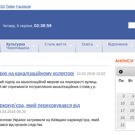
RSS
Twitter
Facebook
03:38:59
Четвер, 6 серпня,
Культурна
Стиль життя
Освіта
Відпочинок
Чернігівщина
АНОНСИ 
рію на каналізаційному колекторі
24.03.2016 10:02
Пн
Вт
й підпір на каналізаційній мережі на перехресті вулиць
й міг спричинити потрапляння каналізаційних стоків у р.
3
4
10
11
кокур’єра, який переховувався від
17
18
4.03.2016 09:20
24
25
езпеки України затримали на Київщині наркокур’єра, який
вся від органів слідства.
31