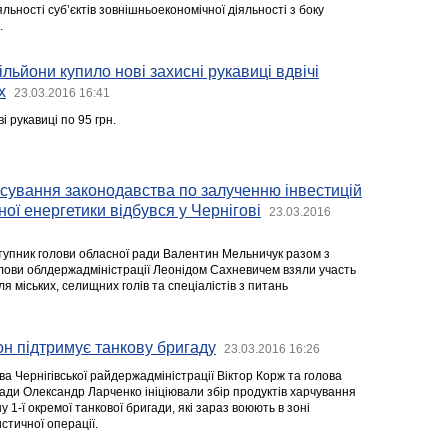
ьності суб’єктів зовнішньоекономічної діяльності з боку
.
льйони купило нові захисні рукавиці вдвічі
х
23.03.2016 16:41
і рукавиці по 95 грн.
осування законодавства по залученню інвестицій
ної енергетики відбувся у Чернігові
23.03.2016
упник голови обласної ради Валентин Мельничук разом з
ови облдержадміністрації Леонідом Сахневичем взяли участь
ля міських, селищних голів та спеціалістів з питань
он підтримує танкову бригаду
23.03.2016 16:26
а Чернігівської райдержадміністрації Віктор Корж та голова
ради Олександр Ларченко ініціювали збір продуктів харчування
 1-ї окремої танкової бригади, які зараз воюють в зоні
тичної операції.