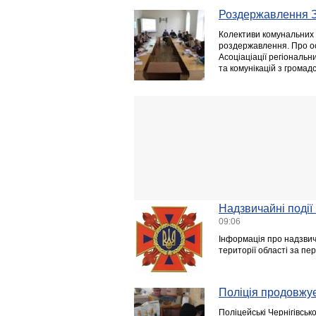
Роздержавлення ЗМ
Колективи комунальних 
роздержавлення. Про осн
Асоціаціації регіональн
та комунікацій з громад
Надзвичайні події 
09:06
Інформація про надзвича
території області за пе
Поліція продовжує
Поліцейські Чернігівсько