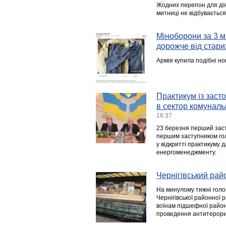
Жодних перепон для діял
митниці не відбувається
Міноборони за 3 мі
дорожче від стари
Армія купила подібні нов
Практикум із заст
в сектор комуналь
16:37
23 березня перший заст
першим заступником гол
у відкритті практикуму д
енергоменеджменту.
Чернігівський рай
На минулому тижні голов
Чернігівської районної 
воїнам підшефної району
проведення антитерорис