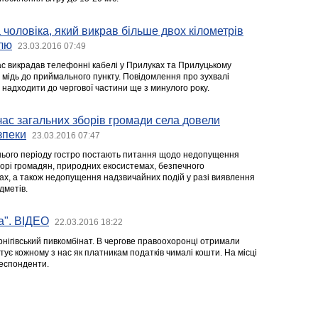
 чоловіка, який викрав більше двох кілометрів
лю
23.03.2016 07:49
с викрадав телефонні кабелі у Прилуках та Прилуцькому
 мідь до приймального пункту. Повідомлення про зухвалі
 надходити до чергової частини ще з минулого року.
час загальних зборів громади села довели
зпеки
23.03.2016 07:47
нього періоду гостро постають питання щодо недопущення
орі громадян, природних екосистемах, безпечного
х, а також недопущення надзвичайних подій у разі виявлення
дметів.
а". ВІДЕО
22.03.2016 18:22
рнігівський пивкомбінат. В чергове правоохоронці отримали
тує кожному з нас як платникам податків чималі кошти. На місці
респонденти.