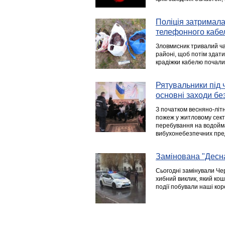
Поліція затримала
телефонного кабе
Зловмисник тривалий ча
районі, щоб потім здати
крадіжки кабелю почали
Рятувальники під 
основні заходи бе
З початком весняно-літ
пожеж у житловому сект
перебування на водойма
вибухонебезпечних пре
Замінована "Десн
Сьогодні замінували Че
хибний виклик, який кош
події побували наші ко