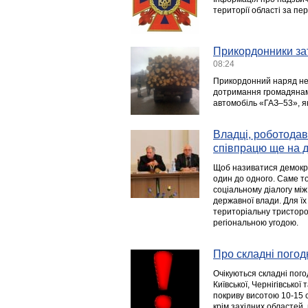
території області за пе
Прикордонники за
08:24
Прикордонний наряд неп
дотримання громадянам
автомобіль «ГАЗ–53», як
Владці, роботодав
співпрацю ще на 
Щоб називатися демокр
один до одного. Саме то
соціальному діалогу мі
державної влади. Для їх
територіальну тристоро
регіональною угодою.
Про складні погод
Очікуються складні пого
Київської, Чернігівської
покриву висотою 10-15 с
крім західних областей,