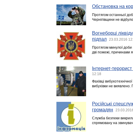
Обстановка на кор
Протягом останньої доб
Чернігівщини не відбул
Вогнеборці ліквід
підпал
23.03.2016 12
Протягом минулої доби в
дві пожежі, причинами я
Інтернет-терорист
12:18
Фахівці вибухотехнічно
вибухівки не виявлено. 
Російські спецслу
громадян
23.03.201
Служба безпеки викрила
спрямовану на звинуваче