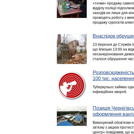
«точки» продажу самогон
відділу поліції підполко
заходів не лише для ко
проводять роботу з вияв
продажу сурогатів алког
Внаслідок обруше
23 березня до Служби п
що близько 13:00 на від
несанкціонованих демон
сталося обрушення част
Розповсюдженість 
100 тис. населення
Туберкульоз займає одне
інфекційних хвороб.
Позиція Чернігівс
оформлення вант
Виконуючий обов’язки н
зв’язку з акцією проте
центр» повідомив, що н