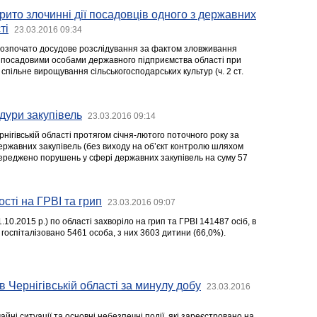
ито злочинні дії посадовців одного з державних
ті
23.03.2016 09:34
розпочато досудове розслідування за фактом зловживання
посадовими особами державного підприємства області при
 спільне вирощування сільськогосподарських культур (ч. 2 ст.
ури закупівель
23.03.2016 09:14
нігівській області протягом січня-лютого поточного року за
ержавних закупівель (без виходу на об’єкт контролю шляхом
переджено порушень у сфері державних закупівель на суму 57
ті на ГРВІ та грип
23.03.2016 09:07
.10.2015 р.) по області захворіло на грип та ГРВІ 141487 осіб, в
; госпіталізовано 5461 особа, з них 3603 дитини (66,0%).
в Чернігівській області за минулу добу
23.03.2016
йні ситуації та основні небезпечні події, які зареєстровано на