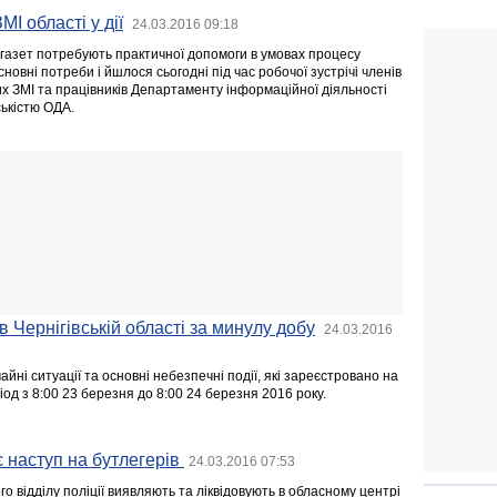
І області у дії
24.03.2016 09:18
газет потребують практичної допомоги в умовах процесу
овні потреби і йшлося сьогодні під час робочої зустрічі членів
их ЗМІ та працівників Департаменту інформаційної діяльності
ськістю ОДА.
в Чернігівській області за минулу добу
24.03.2016
йні ситуації та основні небезпечні події, які зареєстровано на
ріод з 8:00 23 березня до 8:00 24 березня 2016 року.
 наступ на бутлегерів
24.03.2016 07:53
го відділу поліції виявляють та ліквідовують в обласному центрі