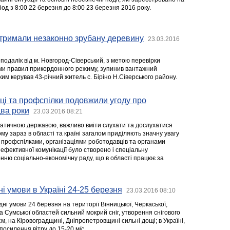
ріод з 8:00 22 березня до 8:00 23 березня 2016 року.
тримали незаконно зрубану деревину
23.03.2016
одалік від м. Новгород-Сіверський, з метою перевірки
и правил прикордонного режиму, зупинив вантажний
им керував 43-річний житель с. Біріно Н.Сіверського району.
ці та профспілки подовжили угоду про
два роки
23.03.2016 08:21
атичною державою, важливо вміти слухати та дослухатися
му зараз в області та країні загалом приділяють значну увагу
ж профспілками, організаціями роботодавців та органами
 ефективної комунікації було створено і спеціальну
нню соціально-економічну раду, що в області працює за
ні умови в Україні 24-25 березня
23.03.2016 08:10
дні умови 24 березня на території Вінницької, Черкаської,
 та Сумської областей сильний мокрий сніг, утворення снігового
м, на Кіровоградщині, Дніпропетровщині сильні дощі; в Україні,
 посилення вітру до 15-20 м/с.