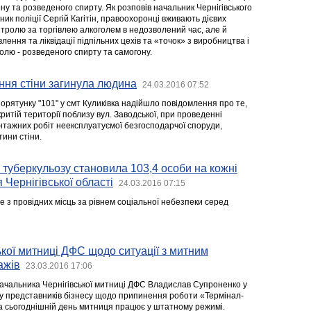
у та розведеного спирту. Як розповів начальник Чернігівського
вник поліції Сергій Кагітін, правоохоронці вживають дієвих
нтролю за торгівлею алкоголем в недозволений час, але й
лення та ліквідації підпільних цехів та «точок» з виробництва і
олю - розведеного спирту та самогону.
ння стіни загинула людина
24.03.2016 07:52
орятунку "101" у смт Куликівка надійшло повідомлення про те,
критій території поблизу вул. Заводської, при проведенні
тажних робіт неексплуатуємої безгосподарчої споруди,
ини стіни.
туберкульозу становила 103,4 особи на кожні
 Чернігівської області
24.03.2016 07:15
 з провідних місць за рівнем соціальної небезпеки серед
ької митниці ДФС щодо ситуації з митним
ажів
23.03.2016 17:06
ачальника Чернігівської митниці ДФС Владислав Супроненко у
сту представників бізнесу щодо припинення роботи «Термінал-
а сьогоднішній день митниця працює у штатному режимі.