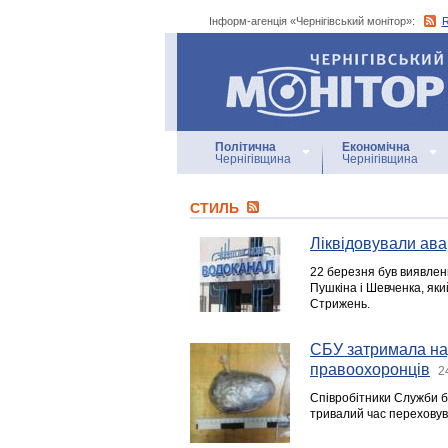
Інформ-агенція «Чернігівський монітор»:
Інформ-агенція
«Чернігівський монітор»
Політична
Економічна
Чернігівщина
Чернігівщина
СТИЛЬ
Ліквідовували ава
22 березня був виявлени
Пушкіна і Шевченка, яки
Стрижень.
СБУ затримала нар
правоохоронців
2
Співробітники Служби б
тривалий час переховува