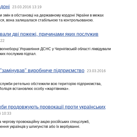
доні
23.03.2016 13:19
и змін в обстановці на державному кордоні України в межах
ося, вона залишалася стабільною та контрольованою.
ували дві пожежі, причинами яких послужив
:22
огнеборці Управління ДСНС у Чернігівській області ліквідували
ких послужив підпал.
 "замінував" виробниче підприємство
23.03.2016
ї служби ретельно обстежили всю територію підприємства,
Поліція встановлює особу «жартівника».
жби продовжують провокації проти українських
6 10:33
 чергову провокаційну акцію російських спецслужб,
ння українців у шпигунстві або їх вербуванні.