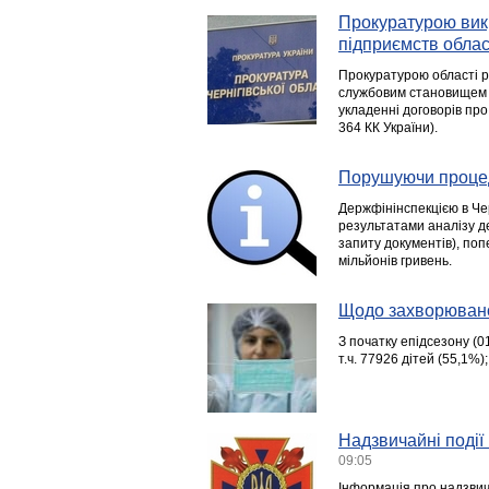
Прокуратурою викр
підприємств облас
Прокуратурою області 
службовим становищем 
укладенні договорів про
364 КК України).
Порушуючи процед
Держфінінспекцією в Чер
результатами аналізу д
запиту документів), по
мільйонів гривень.
Щодо захворюванос
З початку епідсезону (01
т.ч. 77926 дітей (55,1%)
Надзвичайні події 
09:05
Інформація про надзвича