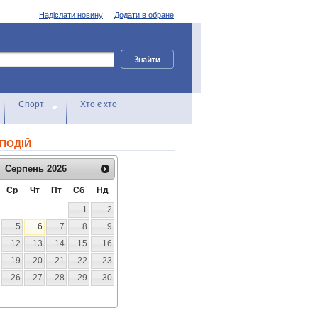
Надіслати новину
Додати в обране
Спорт
Хто є хто
ПОДІЙ
Серпень
2026
Ср
Чт
Пт
Сб
Нд
1
2
5
6
7
8
9
12
13
14
15
16
19
20
21
22
23
26
27
28
29
30