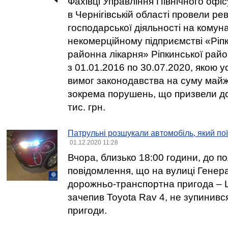
Фахівці Управління Північного оф
в Чернігівській області провели рев
господарської діяльності на кому
некомерційному підприємстві «Ріп
районна лікарня» Ріпкинської райо
з 01.01.2016 по 30.07.2020, якою
вимог законодавства на суму майж
зокрема порушень, що призвели до
тис. грн.
Патрульні розшукали автомобіль, який по
01.12.2020 11:28
Вчора, близько 18:00 години, до по
повідомлення, що на вулиці Генер
дорожньо-транспортна пригода – L
зачепив Toyota Rav 4, не зупинився 
пригоди.