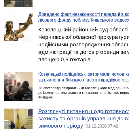
Доведено факт незаконності передачі в к
лісового фонду поблизу Київського водо
Козелецький районний суд області
Чернігівської обласної прокуратур
недійсними розпорядження обласн
адміністрації та договір оренди зе
площею 0,5 гектарів.
Козелецькі поліцейські затримали чоловік
за вчинення близько півсотні крадіжок
01.1
28 листопада співробітники Козелецького відділення п
до ізолятора тимчасового тримання чоловіка, що пере
Київщині.
Розглянуті питання щодо готовност
захисту та органів управління до в
зимового періоду
01.12.2020 07:42