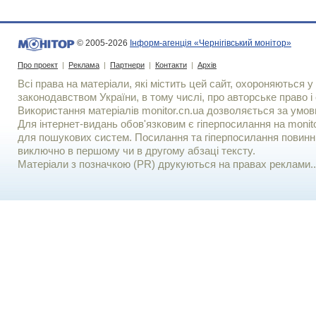
© 2005-2026
Інформ-агенція «Чернігівський монітор»
Про проект
|
Реклама
|
Партнери
|
Контакти
|
Архів
Всі права на матеріали, які містить цей сайт, охороняються у 
законодавством України, в тому числі, про авторське право і 
Використання матерiалiв monitor.cn.ua дозволяється за умов
Для iнтернет-видань обов'язковим є гiперпосилання на monito
для пошукових систем. Посилання та гіперпосилання повинні
виключно в першому чи в другому абзаці тексту.
Матеріали з позначкою (PR) друкуються на правах реклами..