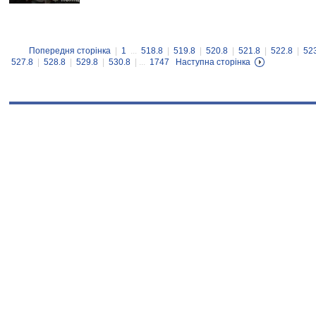
Попередня сторінка
|
1
...
518.8
|
519.8
|
520.8
|
521.8
|
522.8
|
52
527.8
|
528.8
|
529.8
|
530.8
| ...
1747
Наступна сторінка