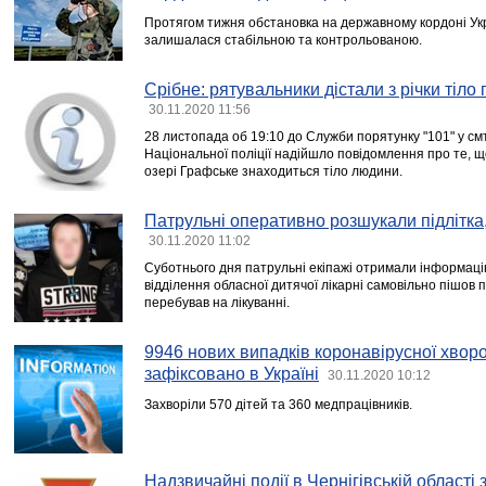
Протягом тижня обстановка на державному кордоні Ук
залишалася стабільною та контрольованою.
Срібне: рятувальники дістали з річки тіло
30.11.2020 11:56
28 листопада об 19:10 до Служби порятунку "101" у смт
Національної поліції надійшло повідомлення про те, щ
озері Графське знаходиться тіло людини.
Патрульні оперативно розшукали підлітка, 
30.11.2020 11:02
Суботнього дня патрульні екіпажі отримали інформаці
відділення обласної дитячої лікарні самовільно пішов п
перебував на лікуванні.
9946 нових випадків коронавірусної хво
зафіксовано в Україні
30.11.2020 10:12
Захворіли 570 дітей та 360 медпрацівників.
Надзвичайні події в Чернігівській області