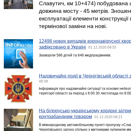
Славутич, км 10+474) побудована щ
довжина мосту - 45 метрів. Зношен
експлуатації елементи конструкції
термінової заміни на нові.
12498 нових випадків коронавірусної хв
зафіксовано в Україні
01.12.2020 09:55
Захворіли 586 дітей та 646 медпрацівників.
Надзвичайні події в Чернігівській області
08:38
Інформація про надзвичайні ситуації та основні небезп
території області за період з 8:00 30 листопада по 8:00
На білорусько-українському кордоні затри
контрабандним товаром
01.12.2020 08:21
В міжнародному автомобільному пункті пропуску «Сла
Чернігівського загону спільно з митниками зупинили м