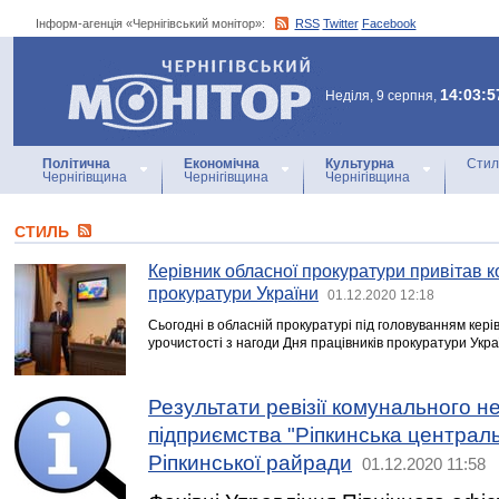
Інформ-агенція «Чернігівський монітор»:
RSS
Twitter
Facebook
Інформ-агенція
«Чернігівський монітор»
14:03:5
Неділя, 9 серпня,
Політична
Економічна
Культурна
Стил
Чернігівщина
Чернігівщина
Чернігівщина
СТИЛЬ
Керівник обласної прокуратури привітав к
прокуратури України
01.12.2020 12:18
Сьогодні в обласній прокуратурі під головуванням кер
урочистості з нагоди Дня працівників прокуратури Укра
Результати ревізії комунального н
підприємства "Ріпкинська централ
Ріпкинської райради
01.12.2020 11:58