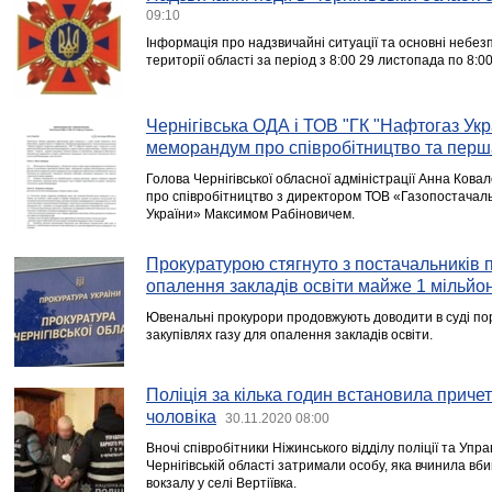
09:10
Інформація про надзвичайні ситуації та основні небезп
території області за період з 8:00 29 листопада по 8:0
Чернігівська ОДА і ТОВ "ГК "Нафтогаз Укр
меморандум про співробітництво та перша
Голова Чернігівської обласної адміністрації Анна Ков
про співробітництво з директором ТОВ «Газопостачал
України» Максимом Рабіновичем.
Прокуратурою стягнуто з постачальників 
опалення закладів освіти майже 1 мільйо
Ювенальні прокурори продовжують доводити в суді по
закупівлях газу для опалення закладів освіти.
Поліція за кілька годин встановила приче
чоловіка
30.11.2020 08:00
Вночі співробітники Ніжинського відділу поліції та Уп
Чернігівській області затримали особу, яка вчинила вб
вокзалу у селі Вертіївка.