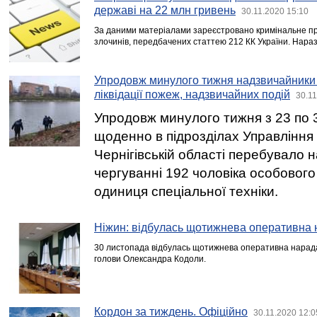
державі на 22 млн гривень
30.11.2020 15:10
За даними матеріалами зареєстровано кримінальне п
злочинів, передбачених статтею 212 КК України. Наразі 
Упродовж минулого тижня надзвичайники 
ліквідації пожеж, надзвичайних подій
30.11
Упродовж минулого тижня з 23 по 
щоденно в підрозділах Управління
Чернігівській області перебувало 
чергуванні 192 чоловіка особового
одиниця спеціальної техніки.
Ніжин: відбулась щотижнева оперативна
30 листопада відбулась щотижнева оперативна нарада
голови Олександра Кодоли.
Кордон за тиждень. Офіційно
30.11.2020 12:0