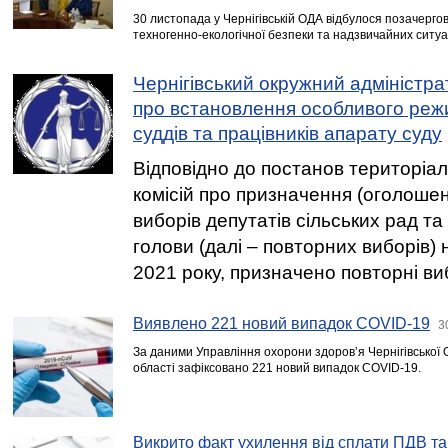
30 листопада у Чернігівській ОДА відбулося позачергов
техногенно-екологічної безпеки та надзвичайних ситуа
Чернігівський окружний адміністр
про встановлення особливого реж
суддів та працівників апарату суду
Відповідно до постанов територіа
комісій про призначення (оголоше
виборів депутатів сільських рад та
голови (далі – повторних виборів) 
2021 року, призначено повторні ви
Виявлено 221 новий випадок COVID-19
3
За даними Управління охорони здоров’я Чернігівської
області зафіксовано 221 новий випадок COVID-19.
Викрито факт ухилення від сплати ПДВ та