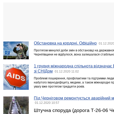
Обстановка на кордоні. Офіційно
01.12.2020
Протягом минулої доби змін в обстановці на державном
Чернігівщини не відбулося, вона залишалася стабільн
1 грудня міжнародна спільнота відзначає 
зі СНІДом
01.12.2020 11:02
Проблемі поширення, профілактики та підтримки люде
набутого імунодефіциту, медики, а також міжнародні пр
увагу вже протягом тридцяти років.
Під Черніговом ремонтується аварійний мі
01.12.2020 10:57
Штучна споруда (дорога Т-26-06 Чер