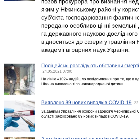
позов прокурора про визнання нед
яким у Ніжинському районі у кори
суб'єкта господарювання фактичн
передано особливо цінні земельні
га державного науково-дослідного
відноситься до сфери управління 
академії аграрних наук України.
Поліцейські розслідують обставини смерт
24.05.2021 07:00
На лінію «102» надійшло повідомлення про те, що в од
Ніжина виявлено тіло новонародженої дитини.
Виявлено 89 нових випадків COVID-19
22
За даними Управління охорони здоров'я Чернігівської 
області зафіксовано 89 нових випадків COVID-19.