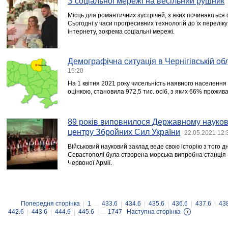
З соціальної мережі на весільний рушник
Місць для романтичних зустрічей, з яких починаються 
Сьогодні у часи прогресивних технологій до їх перелі
інтернету, зокрема соціальні мережі.
Демографічна ситуація в Чернігівській об
15:20
На 1 квітня 2021 року чисельність наявного населення Ч
оцінкою, становила 972,5 тис. осіб, з яких 66% проживал
89 років виповнилося Державному науко
центру Збройних Сил України
22.05.2021 12:
Військовий науковий заклад веде свою історію з того дн
Севастополі була створена морська випробна станція 
Червоної Армії.
Попередня сторінка
|
1
...
433.6
|
434.6
|
435.6
|
436.6
|
437.6
|
43
442.6
|
443.6
|
444.6
|
445.6
| ...
1747
Наступна сторінка