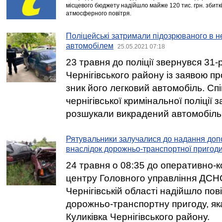
місцевого бюджету надійшло майже 120 тис. грн. збит
атмосферного повітря.
Поліцейські затримали підозрюваного в н
автомобілем
25.05.2021 07:18
23 травня до поліції звернувся 31
Чернігівського району із заявою пр
зник його легковий автомобіль. Сп
чернігівської кримінальної поліції з
розшукали викрадений автомобіль
Рятувальники залучалися до надання до
внаслідок дорожньо-транспортної пригод
24 травня о 08:35 до оперативно-
центру Головного управління ДСНС
Чернігівській області надійшло по
дорожньо-транспортну пригоду, яка
Куликівка Чернігівського району.