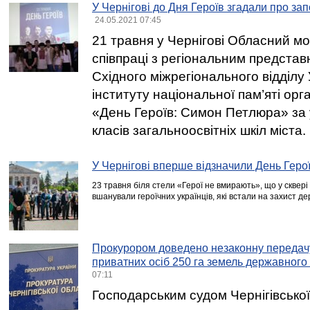
У Чернігові до Дня Героїв згадали про з
24.05.2021 07:45
21 травня у Чернігові Обласний м
співпраці з регіональним представ
Східного міжрегіонального відділу 
інституту національної пам’яті орга
«День Героїв: Симон Петлюра» за 
класів загальноосвітніх шкіл міста.
У Чернігові вперше відзначили День Геро
23 травня біля стели «Герої не вмирають», що у сквері 
вшанували героїчних українців, які встали на захист де
Прокурором доведено незаконну передач
приватних осіб 250 га земель державного
07:11
Господарським судом Чернігівсько