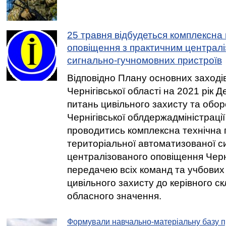
25 травня відбудеться комплексна
оповіщення з практичним централ
сигнально-гучномовних пристроїв
Відповідно Плану основних заходів
Чернігівської області на 2021 рік 
питань цивільного захисту та обо
Чернігівської облдержадміністраці
проводитись комплексна технічна 
територіальної автоматизованої с
централізованого оповіщення Черні
передачею всіх команд та учбових
цивільного захисту до керівного ск
обласного значення.
Формували навчально-матеріальну базу п