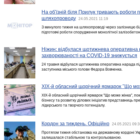
На об'їзній біля Прилук тривають роботи 
шляхопроводу
24.05.2021 11:19
З минулого тижня на шляхопроводі через залізницю б
підготовчі роботи спорудження монолітної залізобетон
Ніжин: відбулася щотижнева оперативна 
захворюваності на COVID-19 знижується
24 травня відбулася щотижнева оперативна нарада пі
заступника міського голови Федора Вовченка.
ХІХ-й обласний щорічний ярмарок "Що мо
ХІХ-й обласний щорічний ярмарок "Що може жінка", по
бізнесу та розвитку ділових ініціатив представниць прек
лідерського та творчого потенціалу.
Кордон за тиждень. Офіційно
24.05.2021 09:3
Протягом тижня обстановка на державному кордоні Ук
залишалася стабільною та контрольованою.