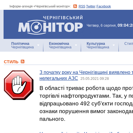
Інформ-агенція «Чернігівський монітор»:
RSS
Twitter
Facebook
Інформ-агенція
«Чернігівський монітор»
09:04:2
Четвер, 6 серпня,
Політична
Економічна
Культурна
Стил
Чернігівщина
Чернігівщина
Чернігівщина
СТИЛЬ
З початку року на Чернігівщині виявлено
нелегальних АЗС
25.05.2021 09:28
В області триває робота щодо прот
торгівлі нафтопродуктами. Так, у 
відпрацьовано 492 суб’єкти господ
ознаки порушення вимог законодав
пального.