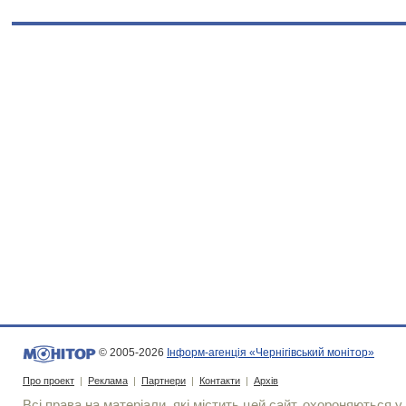
© 2005-2026
Інформ-агенція «Чернігівський монітор»
Про проект
|
Реклама
|
Партнери
|
Контакти
|
Архів
Всі права на матеріали, які містить цей сайт, охороняються у 