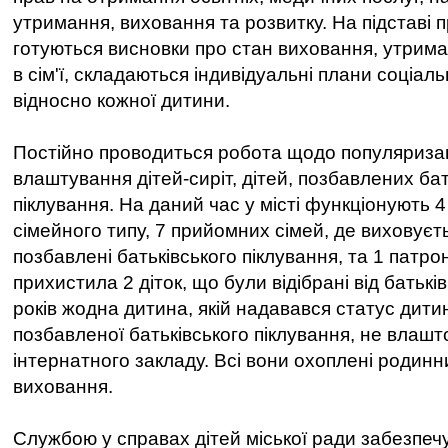
утримання, виховання та розвитку. На підставі 
готуються висновки про стан виховання, утриман
в сім'ї, складаються індивідуальні плани соціал
відносно кожної дитини.
Постійно проводиться робота щодо популяриза
влаштування дітей-сиріт, дітей, позбавлених бат
піклування. На даний час у місті функціонують 4
сімейного типу, 7 прийомних сімей, де виховуєтьс
позбавлені батьківського піклування, та 1 патрон
прихистила 2 діток, що були відібрані від батькі
років жодна дитина, якій надавався статус дити
позбавленої батьківського піклування, не влаш
інтернатного закладу. Всі вони охоплені роди
виховання.
Службою у справах дітей міської ради забезпеч