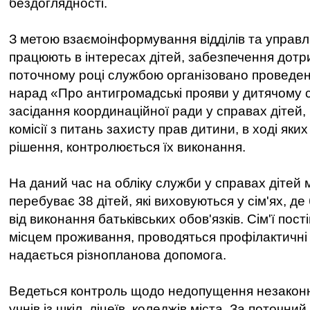
бездоглядності.
З метою взаємоінформування відділів та управлін
працюють в інтересах дітей, забезпечення дотр
поточному році службою організовано проведен
нарад «Про антигромадські прояви у дитячому 
засідання координаційної ради у справах дітей, 
комісії з питань захисту прав дитини, в ході яких
рішення, контролюється їх виконання.
На даний час на обліку служби у справах дітей 
перебуває 38 дітей, які виховуються у сім'ях, д
від виконання батьківських обов'язків. Сім'ї пост
місцем проживання, проводяться профілактичні 
надається різнопланова допомога.
Ведеться контроль щодо недопущення незаконн
учнів із шкіл, ліцеїв, коледжів міста. За поточний