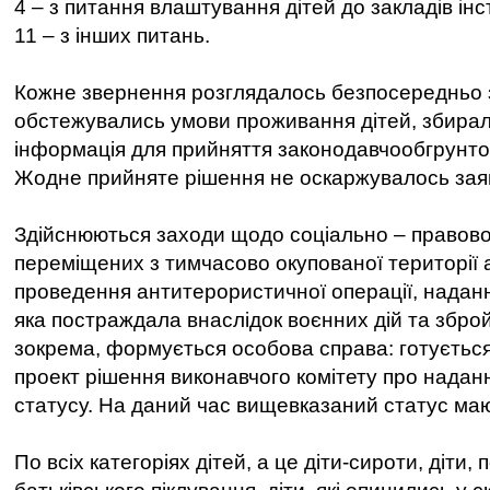
4 – з питання влаштування дітей до закладів інс
11 – з інших питань.
Кожне звернення розглядалось безпосередньо з
обстежувались умови проживання дітей, збира
інформація для прийняття законодавчообгрунто
Жодне прийняте рішення не оскаржувалось зая
Здійснюються заходи щодо соціально – правовог
переміщених з тимчасово окупованої території
проведення антитерористичної операції, наданн
яка постраждала внаслідок воєнних дій та зброй
зокрема, формується особова справа: готується
проект рішення виконавчого комітету про наданн
статусу. На даний час вищевказаний статус маю
По всіх категоріях дітей, а це діти-сироти, діти,