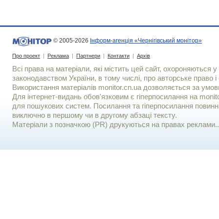
© 2005-2026
Інформ-агенція «Чернігівський монітор»
Про проект
|
Реклама
|
Партнери
|
Контакти
|
Архів
Всі права на матеріали, які містить цей сайт, охороняються у 
законодавством України, в тому числі, про авторське право і 
Використання матерiалiв monitor.cn.ua дозволяється за умов
Для iнтернет-видань обов'язковим є гiперпосилання на monito
для пошукових систем. Посилання та гіперпосилання повинні
виключно в першому чи в другому абзаці тексту.
Матеріали з позначкою (PR) друкуються на правах реклами..