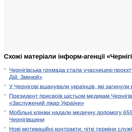
Схожі матеріали інформ-агенції «Черніг
Чернігівська громада стала учасницею проєкту 
Дій. Змінюй»
У Чернігові вшанували українців, які загинули 
Президент присвоїв шістьом медикам Чернігі
«Заслужений лікар України»
Мобільні клініки надали медичну допомогу 65
Чернігівщини
Нові мотиваційні контракти: чіткі терміни служ