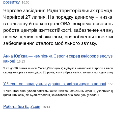
розвитку
16:55
Чергове засідання Ради територіальних громад 
Чернігові 27 липня. На порядку денному – низка
в полі зору й на контролі ОВА, зокрема освоєння
робота центрів життєстійкості, забезпечення вн
переміщених осіб житлом, розроблення інвестиц
забезпечення сталого мобільного зв’язку.
Анна Юр'єва — чемпіонка Європи серед юніорок з веслув
каное!
16:13
З 23 до 26 липня в місті Сегед (Угорщина) відбувся чемпіонат Європи з вес
серед юніорів та молоді до 23 років, який зібрав найсильніших молодих спо
У Чернігові вшанували українців, які загинули в полоні
15:
У Чернігові вшанували пам’ять Захисників та Захисниць України, учасників
цивільних осіб, які були страчені, закатовані або загинули у полоні.
Робота без бар’єрів
15:14