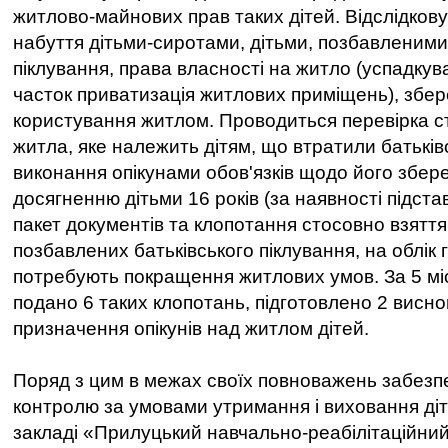
житлово-майнових прав таких дітей. Відслідков
набуття дітьми-сиротами, дітьми, позбавленими
піклування, права власності на житло (успадкув
часток приватизація житлових приміщень), збе
користування житлом. Проводиться перевірка 
житла, яке належить дітям, що втратили батьківс
виконання опікунами обов'язків щодо його збер
досягненню дітьми 16 років (за наявності підст
пакет документів та клопотання стосовно взяття д
позбавлених батьківського піклування, на облік
потребують покращення житлових умов. За 5 міс
подано 6 таких клопотань, підготовлено 2 висн
призначення опікунів над житлом дітей.
Поряд з цим в межах своїх повноважень забезп
контролю за умовами утримання і виховання ді
закладі «Прилуцький навчально-реабілітаційний