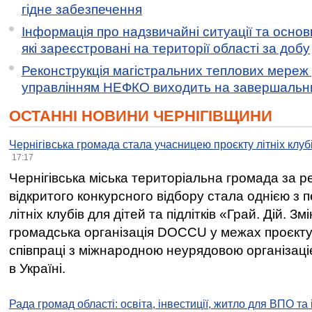
гідне забезпечення
Інформація про надзвичайні ситуації та основн
які зареєстровані на території області за добу
Реконструкція магістральних теплових мереж у
управлінням НЕФКО виходить на завершальн
ОСТАННІ НОВИНИ ЧЕРНІГІВЩИНИ
Чернігівська громада стала учасницею проєкту літніх клуб
17:17
Чернігівська міська територіальна громада за 
відкритого конкурсного відбору стала однією з
літніх клубів для дітей та підлітків «Грай. Дій. З
громадська організація DOCCU у межах проєкту 
співпраці з міжнародною неурядовою організаціє
в Україні.
Рада громад області: освіта, інвестиції, житло для ВПО та