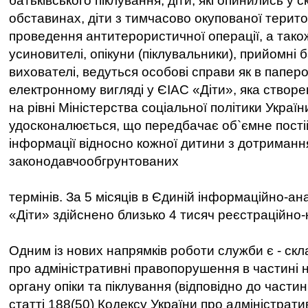
батьківського піклування, діти, які опинились у
обставинах, діти з тимчасово окупованої терито
проведення антитерористичної операції, а тако
усиновителі, опікуни (піклувальники), прийомні б
вихователі, ведуться особові справи як в паперо
електронному вигляді у ЄІАС «Діти», яка створе
на рівні Міністерства соціальної політики Україн
удосконалюється, що передбачає об`ємне пост
інформації відносно кожної дитини з дотриман
законодавчообгрунтованих
термінів. За 5 місяців в Єдиній інформаційно-ан
«Діти» здійснено близько 4 тисяч реєстраційно-
Одним із нових напрямків роботи служби є - ск
про адміністративні правопорушення в частині 
органу опіки та піклування (відповідно до частини
статті 188(50) Кодексу України про адміністрати