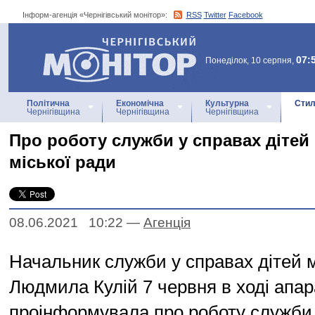
Інформ-агенція «Чернігівський монітор»:
RSS
Twitter
Facebook
Інформ-агенція
«Чернігівський монітор»
07:
Понеділок, 10 серпня,
Політична
Економічна
Культурна
Стил
Чернігівщина
Чернігівщина
Чернігівщина
Про роботу служби у справах дітей
міської ради
08.06.2021 10:22
—
Агенцiя
Начальник служби у справах дітей м
Людмила Кулій 7 червня в ході апар
проінформувала про роботу служби 