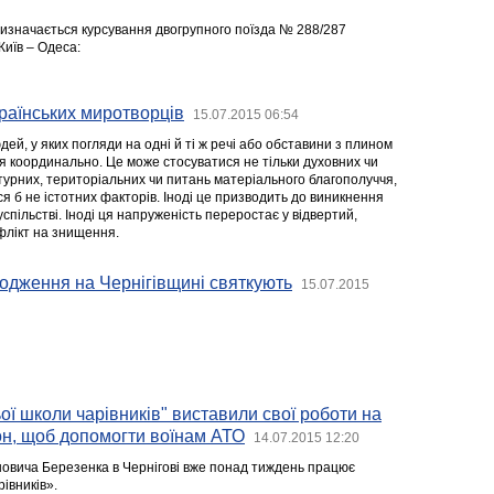
ризначається курсування двогрупного поїзда № 288/287
Київ – Одеса:
країнських миротворців
15.07.2015 06:54
дей, у яких погляди на одні й ті ж речі або обставини з плином
я координально. Це може стосуватися не тільки духовних чи
турних, територіальних чи питань матеріального благополуччя,
ся б не істотних факторів. Іноді це призводить до виникнення
успільстві. Іноді ця напруженість переростає у відвертий,
флікт на знищення.
одження на Чернігівщині святкують
15.07.2015
ьої школи чарівників" виставили свої роботи на
он, щоб допомогти воїнам АТО
14.07.2015 12:20
ановича Березенка в Чернігові вже понад тиждень працює
івників».