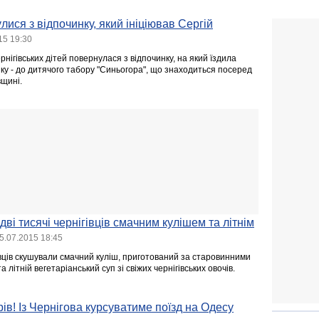
лися з відпочинку, який ініціював Сергій
15 19:30
рнігівських дітей повернулася з відпочинку, на який їздила
ку - до дитячого табору "Синьогора", що знаходиться посеред
вщині.
дві тисячі чернігівців смачним кулішем та літнім
5.07.2015 18:45
івців скушували смачний куліш, приготований за старовинними
літній вегетаріанський суп зі свіжих чернігівських овочів.
ів! Із Чернігова курсуватиме поїзд на Одесу