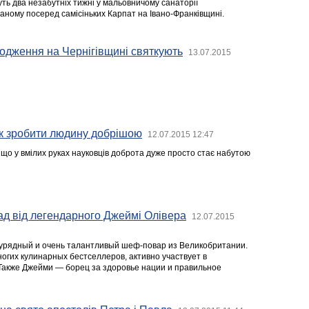
дуть два незабутніх тижні у мальовничому санаторії
ному посеред самісіньких Карпат на Івано-Франківщині.
одження на Чернігівщині святкують
13.07.2015
як зробити людину добрішою
12.07.2015 12:47
 що у вмілих руках науковців доброта дуже просто стає набутою
ад від легендарного Джеймі Олівера
12.07.2015
рядный и очень талантливый шеф-повар из Великобритании.
огих кулинарных бестселлеров, активно участвует в
 Также Джейми — борец за здоровье нации и правильное