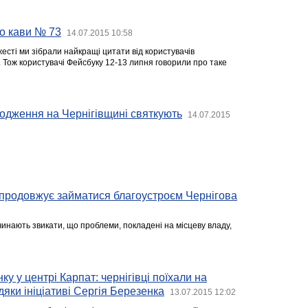
о кави № 73
14.07.2015 10:58
есті ми зібрали найкращі цитати від користувачів
у. Тож користувачі Фейсбуку 12-13 липня говорили про таке
одження на Чернігівщині святкують
14.07.2015
 продовжує займатися благоустроєм Чернігова
чинають звикати, що проблеми, покладені на місцеву владу,
ку у центрі Карпат: чернігівці поїхали на
яки ініціативі Сергія Березенка
13.07.2015 12:02