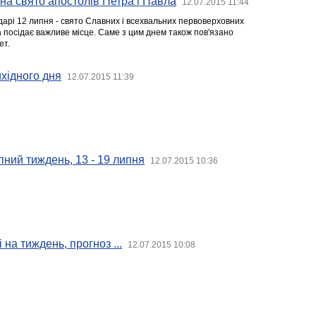
на свято апостолів Петра і Павла
12.07.2015 11:44
арі 12 липня - свято Славних і всехвальних первоверховних
а посідає важливе місце. Саме з цим днем також пов'язано
ет.
хідного дня
12.07.2015 11:39
пний тиждень, 13 - 19 липня
12.07.2015 10:36
 на тиждень, прогноз ...
12.07.2015 10:08