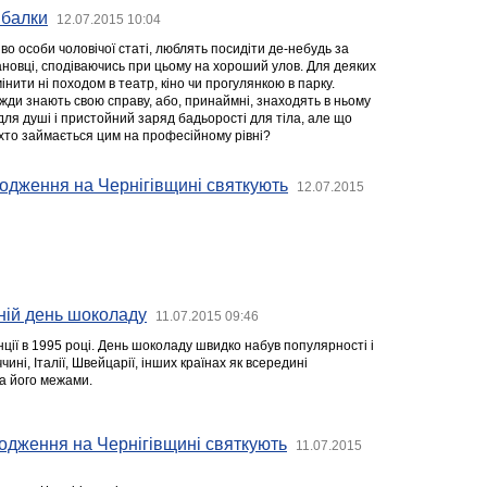
ибалки
12.07.2015 10:04
иво особи чоловічої статі, люблять посидіти де-небудь за
ановці, сподіваючись при цьому на хороший улов. Для деяких
нити ні походом в театр, кіно чи прогулянкою в парку.
жди знають свою справу, або, принаймні, знаходять в ньому
ля душі і пристойний заряд бадьорості для тіла, але що
 хто займається цим на професійному рівні?
одження на Чернігівщині святкують
12.07.2015
тній день шоколаду
11.07.2015 09:46
ції в 1995 році. День шоколаду швидко набув популярності і
ині, Італії, Швейцарії, інших країнах як всередині
за його межами.
одження на Чернігівщині святкують
11.07.2015