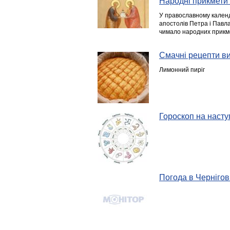
Народні прикмети 
У православному календ
апостолів Петра і Павл
чимало народних прикм
Смачні рецепти ви
Лимонний пиріг
Гороскоп на насту
Погода в Чернігові