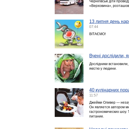
Чернігівські діти прове
«Верховина», розташова
13 липня день нар
07:44
ВІТАЄМО!
Вчені дослідили, 
Дослідники встановили,
якістю у людини.
40 кулінарних пор
11:57
Джейми Оливер — незау
Он является автором мн
гастрономических шоу.
питание.