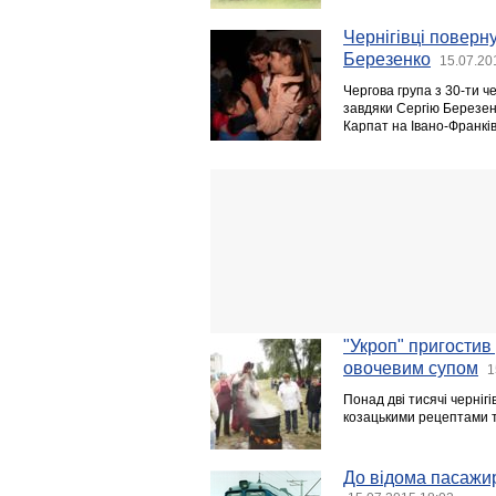
Чернігівці поверну
Березенко
15.07.20
Чергова група з 30-ти че
завдяки Сергію Березен
Карпат на Івано-Франкі
"Укроп" пригостив 
овочевим супом
1
Понад дві тисячі черніг
козацькими рецептами та 
До відома пасажир