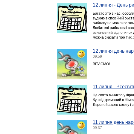
12 липня - День р
Багато хто з нас, особл
вудкою в спокійній обст
рибалку не можливо замі
Любителі риболовлі зав
величезний відпочинок д
можна сказати про тих,
12 липня день нар
09:59
ВІТАЄМО!
11 липня - Всесві
Це свято виникло у Фран
був підтриманий в Німечч
Європейського союзу і 
11 липня день нар
09:37