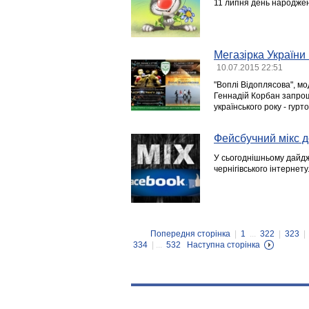
11 липня день народжен
Мегазірка України 
10.07.2015 22:51
"Воплі Відоплясова", мод
Геннадій Корбан запрош
українського року - гурто
Фейсбучний мікс д
У сьогоднішньому дайдж
чернігівського інтернет
Попередня сторінка
|
1
...
322
|
323
|
334
| ...
532
Наступна сторінка