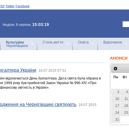
RSS
Twitter
Facebook
15:03:19
Неділя, 9 серпня,
Культурна
Стиль життя
Освіта
Відпочинок
Чернігівщина
АНОНСИ 
ухгалтера України
16.07.2015 07:31
Пн
Вт
їні відзначається День бухгалтера. Дата свята була обрана в
пня 1999 року був прийнятий Закон України № 996-XIV «Про
фінансову звітність в Україні».
3
4
10
11
одження на Чернігівщині святкують
16.07.2015
17
18
24
25
31