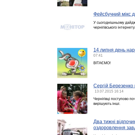
Фейсбучний мікс д
У сьогоднішньому дайдж
чернігівського інтернет
14 липня день нар
07:41
ВІТАЄМО!
Сергій Березенко
13.07.2015 16:14
Чернігівці поступово по
вирішують інші.
Два тижні відпочин
оздоровлення завд