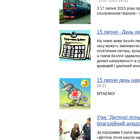
15.07.2015 18:02
З 17 липня 2015 року п
сполученням Чернігів – 
15 липня - День у
На землі живе безліч лю
часу можуть змінюватис
політичних питань, куль
а також безлічі здавало
деякої напруженості в с
кривавий і цинічний кон
15 липня день нар
06:51
ВІТАЄМО!
Учні "Дитячої літн
благодійний аукці
За підтримки Сергія Ів
«Дитяча літня школа чар