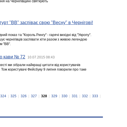
ня на Чернігівщині святкують
гурт "ВВ" заспіває свою "Весну" в Чернігові!
ний показ та "Король Рингу" - гарячі вихідні від "Укропу".
ує чернігівців заспівати хіти разом з живою легендою
м "ВВ".
о кави № 72
10.07.2015 08:43
есті ми зібрали найкращі цитати від користувачів
у. Тож користувачі Фейсбуку 9 липня говорили про таке
324
|
325
|
326
|
327
|
328
|
329
|
330
|
331
|
332
|
333
|