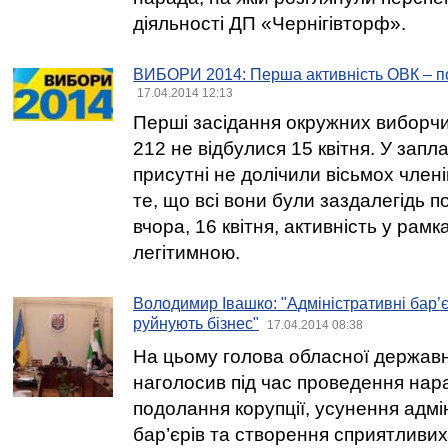
діяльності ДП «Чернігівторф».
ВИБОРИ 2014: Перша активність ОВК – п
17.04.2014 12:13
Перші засідання окружних виборчи
212 не відбулися 15 квітня. У зап
присутні не долічили вісьмох членів
те, що всі вони були заздалегідь 
вчора, 16 квітня, активність у рам
легітимною.
Володимир Івашко: "Адміністративні бар’
руйнують бізнес"
17.04.2014 08:38
На цьому голова обласної державно
наголосив під час проведення нар
подолання корупції, усунення адмі
бар’єрів та створення сприятливи