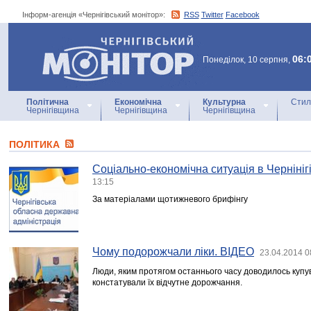
Інформ-агенція «Чернігівський монітор»:
RSS
Twitter
Facebook
Інформ-агенція
«Чернігівський монітор»
06:
Понеділок, 10 серпня,
Політична
Економічна
Культурна
Стил
Чернігівщина
Чернігівщина
Чернігівщина
ПОЛІТИКА
Соціально-економічна ситуація в Чернінігі
13:15
За матеріалами щотижневого брифінгу
Чому подорожчали ліки. ВІДЕО
23.04.2014 0
Люди, яким протягом останнього часу доводилось купув
констатували їх відчутне дорожчання.