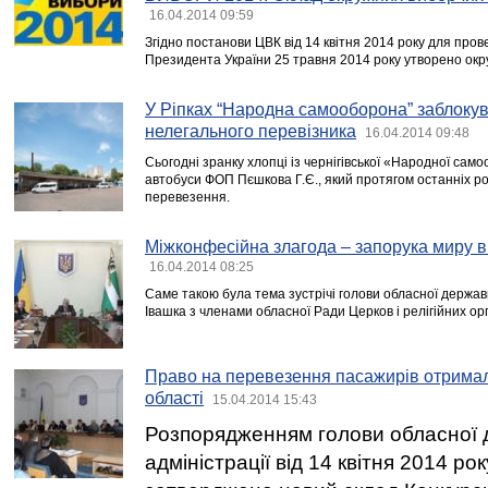
16.04.2014 09:59
Згідно постанови ЦВК від 14 квітня 2014 року для про
Президента України 25 травня 2014 року утворено окруж
У Ріпках “Народна самооборона” заблоку
нелегального перевізника
16.04.2014 09:48
Cьогодні зранку хлопці із чернігівської «Народної сам
автобуси ФОП Пєшкова Г.Є., який протягом останніх ро
перевезення.
Міжконфесійна злагода – запорука миру 
16.04.2014 08:25
Саме такою була тема зустрічі голови обласної держав
Івашка з членами обласної Ради Церков і релігійних орг
Право на перевезення пасажирів отримал
області
15.04.2014 15:43
Розпорядженням голови обласної 
адміністрації від 14 квітня 2014 р