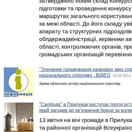
затверджено новий склад Конкурсн
підготовки та проведення конкурс
маршрутах загального користуванн
за межі області. До його складу у
апарату та структурних підрозділів
облдержадміністрації, керівники а
області, контролюючих органів, п
громадських організацій перевізник
"Злочинне гальмування кадрових змін спр
національного спротиву . ВІДЕО
15.04.2014 
Заява обласного штабу національного спротиву.
"Свобода" в Прилуках виступає проти вст
який засудив до ув’язнення борця за волю
13 квітня на вічі громади в Прилука
та районної організацій Всеукраїн