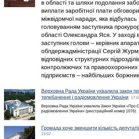
в області та шляхи подолання забо
виплати заробітної плати обговор
міжвідомчої наради, яка відбулась 1
головуванням заступника прокурор
області Олександра Яся. У заході 
заступник голови – керівник апара
облдержадміністрації Сергій Журм
відповідних структурних підрозділі
контролюючих та правоохоронних о
підприємств – найбільших боржник
Верховна Рада України ухвалила закон п
телебачення і радіомовлення України
17.0
Верховна Рада України ухвалила Закон України «Про С
радіомовлення України» (реєстраційний номер 1076).
Громада хоче зменшити кількість депутаті
15:02