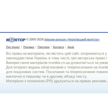
© 2005-2026
Інформ-агенція «Чернігівський монітор»
Про проект
|
Реклама
|
Партнери
|
Контакти
|
Архів
Всі права на матеріали, які містить цей сайт, охороняються у 
законодавством України, в тому числі, про авторське право і 
Використання матерiалiв monitor.cn.ua дозволяється за умов
Для iнтернет-видань обов'язковим є гiперпосилання на monito
для пошукових систем. Посилання та гіперпосилання повинні
виключно в першому чи в другому абзаці тексту.
Матеріали з позначкою (PR) друкуються на правах реклами..