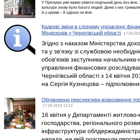
У Прилуках уже важко уявити недільний день без віча. 
культури знову було багато людей. Деякі з них тримали
їх у церкві – й одразу на віче.
Кадрові зміни в слідчому управлінні фіна
Міндоходів у Чернігівській області
17.04.20
Згідно з наказом Міністерства доход
та у зв'язку зі службовою необхідн
обов'язків заступника начальника-
управління фінансових розслідува
Чернігівській області з 14 квітня 2
на Сергія Кузнецова – підполковник
Обговорено перспективи відродження торф
17.04.2014 13:12
16 квітня у Департаменті житлово
господарства, регіонального розви
інфраструктури облдержадміністра
нарада, на якій розглянули перспе