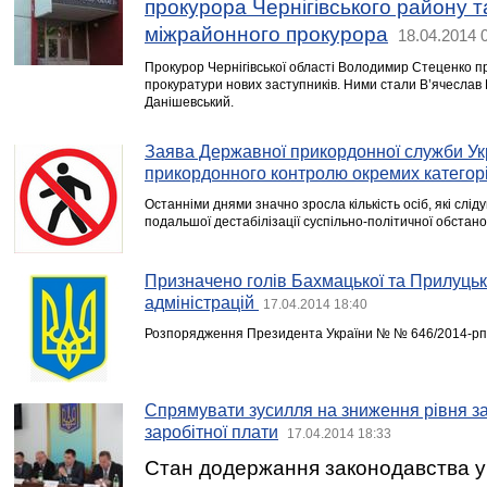
прокурора Чернігівського району 
міжрайонного прокурора
18.04.2014 
Прокурор Чернігівської області Володимир Стеценко п
прокуратури нових заступників. Ними стали В’ячеслав
Данішевський.
Заява Державної прикордонної служби У
прикордонного контролю окремих категорі
Останніми днями значно зросла кількість осіб, які сліду
подальшої дестабілізації суспільно-політичної обстанов
Призначено голів Бахмацької та Прилуць
адміністрацій
17.04.2014 18:40
Розпорядження Президента України № № 646/2014-рп
Спрямувати зусилля на зниження рівня за
заробітної плати
17.04.2014 18:33
Стан додержання законодавства у 