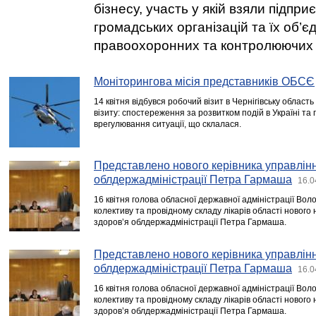
бізнесу, участь у якій взяли підпри
громадських організацій та їх об’
правоохоронних та контролюючих 
Моніторингова місія представників ОБСЄ
14 квітня відбувся робочий візит в Чернігівську облас
візиту: спостереження за розвитком подій в Україні та
врегулювання ситуації, що склалася.
Представлено нового керівника управлін
облдержадміністрації Петра Гармаша
16.0
16 квітня голова обласної державної адміністрації Во
колективу та провідному складу лікарів області новог
здоров’я облдержадміністрації Петра Гармаша.
Представлено нового керівника управлін
облдержадміністрації Петра Гармаша
16.0
16 квітня голова обласної державної адміністрації Во
колективу та провідному складу лікарів області новог
здоров’я облдержадміністрації Петра Гармаша.