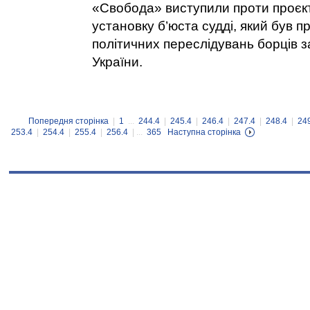
«Свобода» виступили проти проєк
установку б’юста судді, який був п
політичних переслідувань борців з
України.
Попередня сторінка
|
1
...
244.4
|
245.4
|
246.4
|
247.4
|
248.4
|
24
253.4
|
254.4
|
255.4
|
256.4
| ...
365
Наступна сторінка