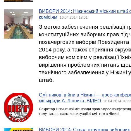
ВИБОРИ 2014: Ніжинський міський штаб 
комісіям
16.04.2014 13:01
З метою забезпечення реалізації 
конституційних виборчих прав під
позачергових виборів Президента 
2014 року, а також сприяння окруж
виборчим комісіям у реалізації їхн
вирішення проблемних питань щод
технічного забезпечення у Ніжині 
штаб.
Смітникові війни в Ніжині — прес-конфер
міськради А. Лінника. ВІДЕО
16.04.2014 10:2
Секретар Ніжинської міськради провів прес-конференц
тему питань навколо ситуації зі сміттям в Ніжині.
ВИБОРИ 2014: Склад окружних виборчих к