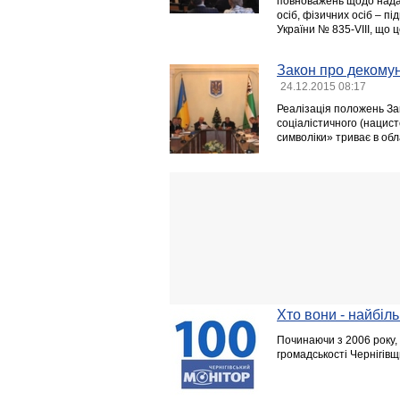
повноважень щодо надан
осіб, фізичних осіб – п
України № 835-VІІІ, що 
Закон про декомун
24.12.2015 08:17
Реалізація положень За
соціалістичного (нацист
символіки» триває в обл
Хто вони - найбіл
Починаючи з 2006 року,
громадськості Чернігів