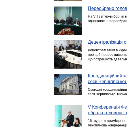
Переобрано голов
На VIII звітно-виборчій
одноголосно переобран
Децентралізація о
Децентралізація в Украї
про цей процес лише зр
що потребують детальн
Координаційний ко
сесії Чернігівсько
Сьогодні координаційний
сесії Чернігівської місь
V Конференція Фед
обрала головою І
16 грудня в приміщенні
міжспілкова конференція