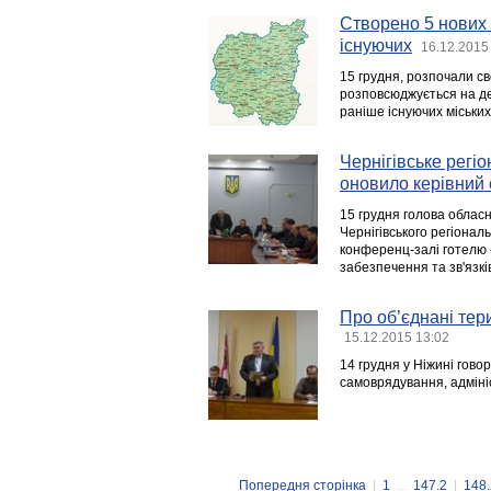
Створено 5 нових 
існуючих
16.12.2015
15 грудня, розпочали св
розповсюджується на де
раніше існуючих міськи
Чернігівське регіо
оновило керівний 
15 грудня голова обласн
Чернігівського регіональ
конференц-залі готелю 
забезпечення та зв'язкі
Про об’єднані тер
15.12.2015 13:02
14 грудня у Ніжині гов
самоврядування, адмін
Попередня сторінка
|
1
...
147.2
|
148.