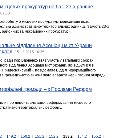
місцевих прокуратур на базі 23-х раніше
 07:33
ою роботу 5 місцевих прокуратур, юрисдикція яких
кілька адміністративно-територіальних одиниць (замість 23-х
х, районних та міжрайонних прокуратур).
нальне відділення Асоціації міст України
склад
15.12.2015 16:35
ої ради Ігор Вдовенко взяв участь у загальних зборах
ного відділення Асоціації міст України, які відбулися в
«Придеснянський», повідомляє Відділ інформаційного
в з громадськістю виконавчого апарату Чернігівської облради.
иторіальні громади – з Послами Реформ
орили про децентралізацію, реформування місцевого
істративно-територіальну реформу.
2
|
149.2
|
150.2
|
151.2
|
152.2
|
153.2
|
154.2
|
155.2
|