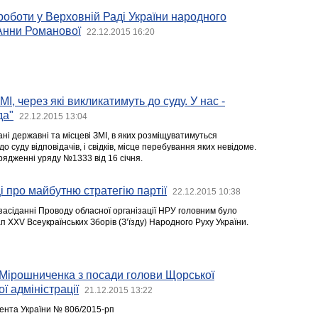
 роботи у Верховній Раді України народного
 Анни Романової
22.12.2015 16:20
І, через які викликатимуть до суду. У нас -
да"
22.12.2015 13:04
ні державні та місцеві ЗМІ, в яких розміщуватимуться
 суду відповідачів, і свідків, місце перебування яких невідоме.
рядженні уряду №1333 від 16 січня.
ці про майбутню стратегію партії
22.12.2015 10:38
засіданні Проводу обласної організації НРУ головним було
п XХV Всеукраїнських Зборів (З’їзду) Народного Руху України.
.Мірошниченка з посади голови Щорської
ї адміністрації
21.12.2015 13:22
нта України № 806/2015-рп