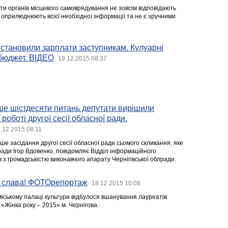
ти органів місцевого самоврядування не зовсім відповідають
 оприлюднюють всієї необхідної інформації та не є зручними
Встановили зарплати заступникам. Кулуарні
 бюджет. ВІДЕО
19.12.2015 08:37
ше шістдесяти питань депутати вирішили
роботі другої сесії обласної ради.
.12.2015 08:11
ше засідання другої сесії обласної ради сьомого скликання, яке
ради Ігор Вдовенко, повідомляє Відділ інформаційного
в з громадськістю виконавчого апарату Чернігівської облради.
 слава! ФОТОрепортаж
18.12.2015 10:08
 міському палаці культури відбулося вшанування лауреатів
 «Жінка року – 2015» м. Чернігова.