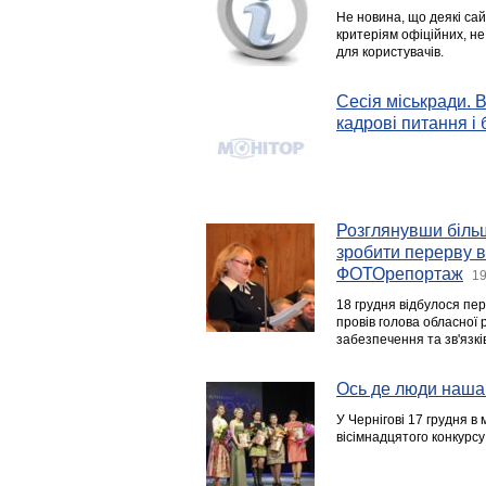
Не новина, що деякі сай
критеріям офіційних, не
для користувачів.
Сесія міськради. 
кадрові питання і
Розглянувши біль
зробити перерву в 
ФОТОрепортаж
19
18 грудня відбулося пер
провів голова обласної 
забезпечення та зв'язкі
Ось де люди наша
У Чернігові 17 грудня в
вісімнадцятого конкурсу