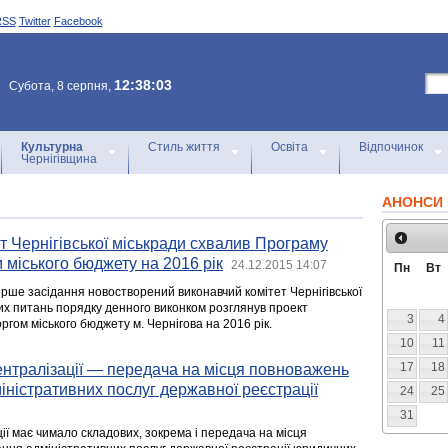
RSS
Twitter
Facebook
12:38:03
Субота, 8 серпня,
Культурна
Стиль життя
Освіта
Відпочинок
Чернігівщина
АНОНСИ 
т Чернігівської міськради схвалив Програму
 міського бюджету на 2016 рік
24.12.2015 14:07
Пн
Вт
ерше засідання новостворений виконавчий комітет Чернігівської
ших питань порядку денного виконком розглянув проект
3
4
гом міського бюджету м. Чернігова на 2016 рік.
10
11
17
18
нтралізації — передача на місця повноважень
ністративних послуг державної реєстрації
24
25
31
ї має чимало складових, зокрема і передача на місця