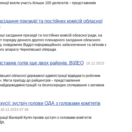
ренції взяли участь більше 100 делегатів – представників
сідання президії та постійних комісій обласної
8
рші засідання президії та постійних комісій обласної ради, на
т порядку денного другого пленарного засідання обласного
, повідомляє Відділ інформаційного забезпечення та зв'язків з
го апарату Чернігівської облради.
дставив голів іще двох районів. ВІДЕО
16.12.2015
івської обласної державної адміністрації відвідав із робочим
ин. Мета приїзду до райцентрів – представлення
райдержадміністрацій та безпосереднє спілкування з активом
усії: зустріч голови ОДА з головами комітетів
16.12.2015 07:36
ації Валерій Куліч провів зустріч з головами комітетів
ДА.