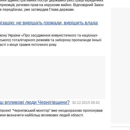
ня адміністративних послуг державної реєстрації юридичних
ідприємців, речових прав на нерухоме майно. Відповідний Закон
це передбачає, уже затвердив Глава держави.
ізацію: не вирішать громади, вирішить влада
кону України «Про засудження комуністичного та націонал-
ського) тоталітарного режимів та заборону пропаганди їхньої
асті з кінця травня поточного року.
ьш впливові люди Чернігівщини?
30.12.2015 09:42
 проект "Чернігівський монітор" вже неодноразово пропонував
щини визначити найбільш впливових людей області.