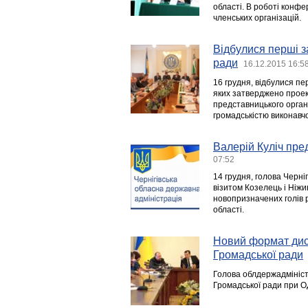
області. В роботі конфе
членських організацій.
Відбулися перші за
ради
16.12.2015 16:5
16 грудня, відбулися пе
яких затверджено проек
представницького органу
громадськістю виконавчо
Валерій Куліч пре
07:52
14 грудня, голова Черніг
візитом Козелець і Ніж
новопризначених голів 
області.
Новий формат диск
Громадської ради
Голова облдержадміністр
Громадської ради при О