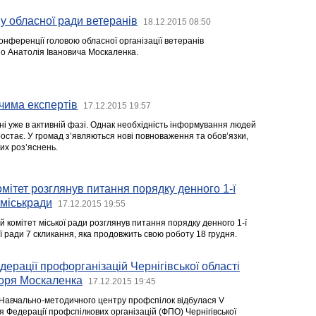
у обласної ради ветеранів
18.12.2015 08:50
 конференції головою обласної організації ветеранів
о Анатолія Івановича Москаленка.
чима експертів
17.12.2015 19:57
ні уже в активній фазі. Однак необхідність інформування людей
остає. У громад з’являються нові повноваження та обов’язки,
их роз’яснень.
мітет розглянув питання порядку денного 1-ї
ї міськради
17.12.2015 19:55
 комітет міської ради розглянув питання порядку денного 1-ї
кої ради 7 скликання, яка продовжить свою роботу 18 грудня.
ерації профорганізацій Чернігівської області
горя Москаленка
17.12.2015 19:45
 Навчально-методичного центру профспілок відбулася V
 Федерації профспілкових організацій (ФПО) Чернігівської