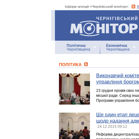
Інформ-агенція «Чернігівський монітор»:
Інформ-агенція
«Чернігівський монітор»
Політична
Економічна
Чернігівщина
Чернігівщина
ПОЛІТИКА
Виконавчий коміте
управління боргом
23 грудня провів своє п
міської ради. Серед ін
Програми управління бор
Ще один етап деце
щодо надання адмі
24.12.2015 09:12
Реформа децентралізаці