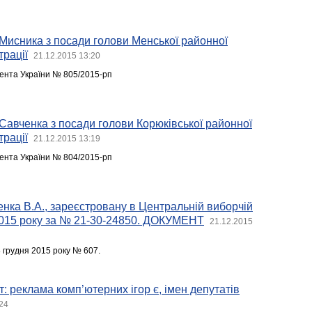
Мисника з посади голови Менської районної
трації
21.12.2015 13:20
нта України № 805/2015-рп
Савченка з посади голови Корюківської районної
трації
21.12.2015 13:19
нта України № 804/2015-рп
нка В.А., зареєстровану в Центральній виборчій
 2015 року за № 21-30-24850. ДОКУМЕНТ
21.12.2015
грудня 2015 року № 607.
т: реклама комп’ютерних ігор є, імен депутатів
24