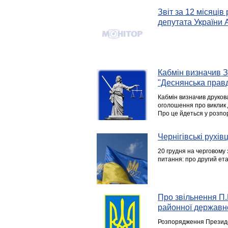
Звіт за 12 місяців
депутата України
Кабмін визначив ЗМ
"Деснянська прав
Кабмін визначив друкова
оголошення про виклик до
Про це йдеться у розпо
Чернігівські рухів
20 грудня на черговому 
питання: про другий ета
Про звільнення П
районної державно
Розпорядження Президе