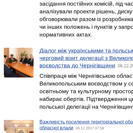
засідання постійних комісій, під ча
аналізували проекти рішень, диску
обговорювали разом із розробника
чи інших положень і пунктів у зап
нормативних актах.
Діалог між українськими та польсь
черговий візит делегації з Великоп
воєводства до Чернігівщини
06.12.2
Співпраця між Чернігівською облас
Великопольським воєводством у сф
освітньому та культурному простор
набирає обертів. Підтвердження ць
польської делегації на Чернігівщин
Важливість посилення територіальної обо
обласної влади
06.12.2017 07:58