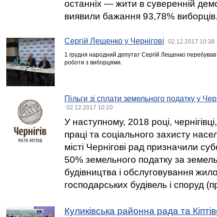
останніх — жити в суверенній дем
виявили бажання 93,78% виборців
Сергій Лещенко у Чернігові
02.12.2017 10:38
1 грудня народний депутат Сергій Лещенко перебував 
роботи з виборцями.
Пільги зі сплати земельного податку у Черн
02.12.2017 10:10
У наступному, 2018 році, чернігівці
праці та соціального захисту нас
місті Чернігові рад призначили суб
50% земельного податку за земель
будівництва і обслуговування жило
господарських будівель і споруд (п
Куликівська районна рада та Кіптів