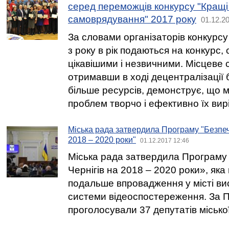
серед переможців конкурсу "Кращі
самоврядування" 2017 року
01.12.2
За словами організаторів конкурсу
з року в рік подаються на конкурс,
цікавішими і незвичними. Місцеве
отримавши в ході децентралізації 
більше ресурсів, демонструє, що 
проблем творчо і ефективно їх вир
Міська рада затвердила Програму "Безпеч
2018 – 2020 роки"
01.12.2017 12:46
Міська рада затвердила Програму
Чернігів на 2018 – 2020 роки», як
подальше впровадження у місті ви
системи відеоспостереження. За 
проголосували 37 депутатів місько