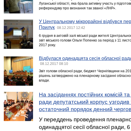
Луганської області, яка брала активну участь у підгото
референдуму про визнання так званої «ЛНР».
У Центральному мікрорайоні відбувся пер
Прилук
08.12.2017 12:42
6 грудня в актовій залі міської ради жителі Центральн
звіт міського голови Ольги Попенко за період з 11 лис
2017 року.
Відбулася одинадцята сесія обласної рад
08.12.2017 08:10
Звіт голови обласної ради, бюджет Чернігівщини на 20
рішень затверджено на пленарному засіданні обласно
влади.
На засіданнях постійних комісій та
ради депутатський корпус узгодив
остаточний порядок денний чергово
У переддень проведення пленарно
одинадцятої сесії обласної ради, 6