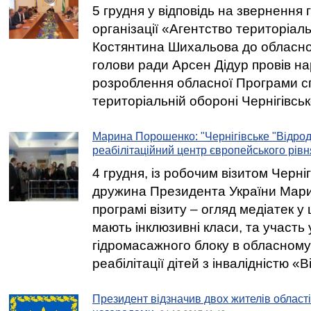
5 грудня у відповідь на звернення
організації «Агентство територіал
Костянтина Шихальова до обласно
голови ради Арсен Дідур провів на
розроблення обласної Програми с
територіальній обороні Чернігівськ
Марина Порошенко: "Чернігівське "Відро
реабілітаційний центр європейського рівн
4 грудня, із робочим візитом Черні
дружина Президента України Мар
програмі візиту – огляд медіатек у 
мають інклюзивні класи, та участь у
гідромасажного блоку в обласному
реабілітації дітей з інвалідністю «
Президент відзначив двох жителів облас