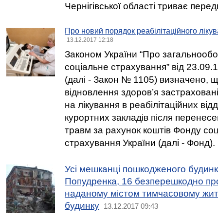
Чернігівської області триває пере
Про новий порядок реабілітаційного ліку
13.12.2017 12:18
Законом України “Про загальнообо
соціальне страхування” від 23.09.
(далі - Закон № 1105) визначено, 
відновлення здоров’я застрахован
на лікування в реабілітаційних від
курортних закладів після перенесе
травм за рахунок коштів Фонду со
страхування України (далі - Фонд).
Усі мешканці пошкодженого будинк
Попудренка, 16 безперешкодно пр
наданому містом тимчасовому жит
будинку
13.12.2017 09:43