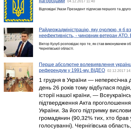
нагородами
04.12.2017 11:40
Відповідні Укази Президент підписав першого та друго
Райдержадміністрацію, яку очолюю, я б вз
неефективність, - чиновник-ветеран АТО.
Віктор Кузуб розповідає про те, як став виконувачем об
Чернігівської області.
Перше абсолютне волевиявлення українці
референдум у 1991-му. ВІДЕО
02.12.2017 14
1 грудня в України — непересічна 
день 26 років тому відбулася подія,
історії нашої країни, — Всеукраїн
підтвердження Акта проголошення
України. За його підтримку вислов
громадянин (90,32% тих, хто брав 
голосуванні). Чернігівська область,