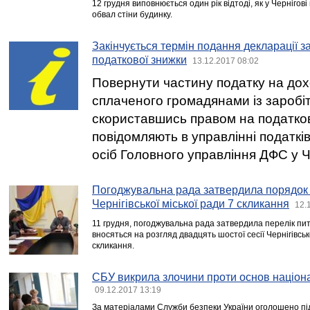
12 грудня виповнюється один рік відтоді, як у Чернігові
обвал стіни будинку.
Закінчується термін подання декларації з
податкової знижки
13.12.2017 08:02
Повернути частину податку на дох
сплаченого громадянами із заробі
скориставшись правом на податков
повідомляють в управлінні податків
осіб Головного управління ДФС у Че
Погоджувальна рада затвердила порядок д
Чернігівської міської ради 7 скликання
12.
11 грудня, погоджувальна рада затвердила перелік пи
вносяться на розгляд двадцять шостої сесії Чернігівськ
скликання.
СБУ викрила злочини проти основ націона
09.12.2017 13:19
За матеріалами Служби безпеки України оголошено пі