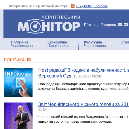
Інформ-агенція «Чернігівський монітор»:
RSS
Twitter
Facebook
Інформ-агенція
«Чернігівський монітор»
09:29
П`ятниця, 7 серпня,
Політична
Економічна
Культурна
Стил
Чернігівщина
Чернігівщина
Чернігівщина
ПОЛІТИКА
Нові редакції 3 кодексів набули чинності
Верховний Суд
15.12.2017 09:26
Нові редакції Господарського процесуального кодексу,
кодексу та Кодексу адміністративного судочинства наб
Звіт Чернігівського міського голови за 201
11:34
Чернігівський міський голова Владислав Атрошенко зві
відкритій зустрічі з представниками громади.