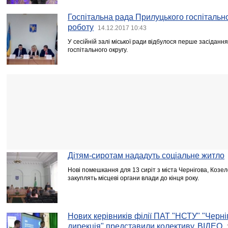
Госпітальна рада Прилуцького госпітальн
роботу
14.12.2017 10:43
У сесійній залі міської ради відбулося перше засіданн
госпітального округу.
Дітям-сиротам нададуть соціальне житло
Нові помешкання для 13 сиріт з міста Чернігова, Козе
закуплять місцеві органи влади до кінця року.
Нових керівників філії ПАТ "НСТУ" "Черні
дирекція" представили колективу. ВІДЕО