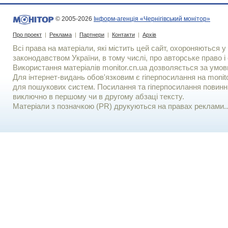
© 2005-2026
Інформ-агенція «Чернігівський монітор»
Про проект
|
Реклама
|
Партнери
|
Контакти
|
Архів
Всі права на матеріали, які містить цей сайт, охороняються у 
законодавством України, в тому числі, про авторське право і 
Використання матерiалiв monitor.cn.ua дозволяється за умов
Для iнтернет-видань обов'язковим є гiперпосилання на monito
для пошукових систем. Посилання та гіперпосилання повинні
виключно в першому чи в другому абзаці тексту.
Матеріали з позначкою (PR) друкуються на правах реклами..