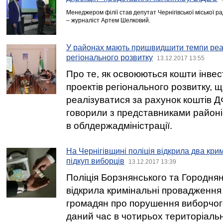
Менеджером філії став депутат Чернігівської міської
– журналіст Артем Шелковий.
У районах мають пришвидшити темпи реал
регіонального розвитку
13.12.2017 13:55
Про те, як освоюються кошти інвес
проектів регіонального розвитку, 
реалізуватися за рахунок коштів Д
говорили з представниками районі
в облдержадміністрації.
На Чернігівщині поліція відкрила два кри
підкуп виборців
13.12.2017 13:39
Поліція Борзнянського та Городнян
відкрила кримінальні провадження
громадян про порушення виборчог
даний час в чотирьох територіаль