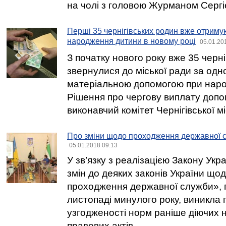
на чолі з головою Журманом Серг
Перші 35 чернігівських родин вже отриму
народження дитини в новому році
05.01.20
З початку нового року вже 35 черні
звернулися до міської ради за од
матеріальною допомогою при наро
Рішення про чергову виплату допо
виконавчий комітет Чернігівської мі
Про зміни щодо проходження державної с
05.01.2018 09:13
У зв’язку з реалізацією Закону Ук
змін до деяких законів України що
проходження державної служби», 
листопаді минулого року, виникла
узгодженості норм раніше діючих 
правових актів.