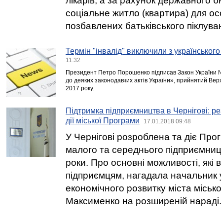
лікарів, а за рахунок державного 
соціальне житло (квартира) для ос
позбавлених батьківського піклува
Термін "інвалід" виключили з українськог
11:32
Президент Петро Порошенко підписав Закон України № 
до деяких законодавчих актів України», прийнятий Ве
2017 року.
Підтримка підприємництва в Чернігові: р
дії міської Програми
17.01.2018 09:48
У Чернігові розроблена та діє Про
малого та середнього підприємниц
роки. Про основні можливості, які 
підприємцям, нагадала начальник 
економічного розвитку міста міськ
Максименко на розширеній нараді