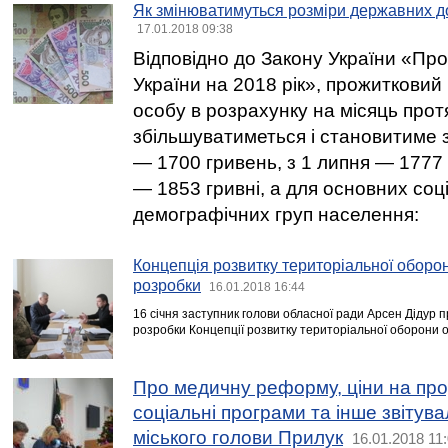
Як змінюватимуться розміри державних до
17.01.2018 09:38
Відповідно до Закону України «П
України на 2018 рік», прожитковий
особу в розрахунку на місяць прот
збільшуватиметься і становитиме з
— 1700 гривень, з 1 липня — 1777 
— 1853 гривні, а для основних соці
демографічних груп населення:
Концепція розвитку територіальної оборони
розробки
16.01.2018 16:44
16 січня заступник голови обласної ради Арсен Дідур п
розробки Концепції розвитку територіальної оборони о
Про медичну реформу, ціни на про
соціальні програми та інше звітува
міського голови Прилук
16.01.2018 11