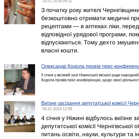
10.01.2018 09:32
З початку року жителі Чернігівщин
безкоштовно отримати медичні пр
рецептами — в аптеках ліки, перед
відповідної урядової програми, по
відпускаються. Тому дехто змушени
власні кошти.
Олександр Кодола провів прес-конферен
5 січня у великій залі Ніжинської міської ради народн
Кодола провів прес-конференцію, щодо своєї діяльност
Виїзне засідання депутатської комісії Черн
05.01.2018 12:09
4 січня у Ніжині відбулось виїзне з
депутатської комісії Чернігівської 
питань освіти, науки, культури та