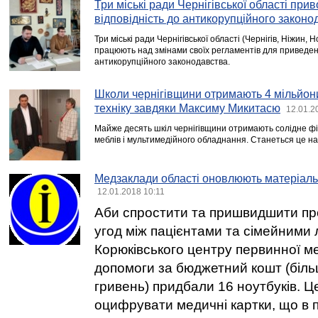
Три міські ради Чернігівської області при
відповідність до антикорупційного законо
Три міські ради Чернігівської області (Чернігів, Ніжин, 
працюють над змінами своїх регламентів для приведення
антикорупційного законодавства.
Школи чернігівщини отримають 4 мільйони
техніку завдяки Максиму Микитасю
12.01.2
Майже десять шкіл чернігівщини отримають солідне ф
меблів і мультимедійного обладнання. Станеться це н
Медзаклади області оновлюють матеріаль
12.01.2018 10:11
Аби спростити та пришвидшити пр
угод між пацієнтами та сімейними 
Корюківського центру первинної м
допомоги за бюджетний кошт (біль
гривень) придбали 16 ноутбуків. Ц
оцифрувати медичні картки, що в 