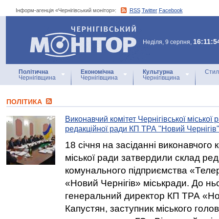
Інформ-агенція «Чернігівський монітор»:
RSS
Twitter
Facebook
Інформ-агенція
«Чернігівський монітор»
16:11:5
Неділя, 9 серпня,
Політична
Економічна
Культурна
Стил
Чернігівщина
Чернігівщина
Чернігівщина
ПОЛІТИКА
Виконавчий комітет Чернігівської міської 
редакційної ради КП ТРА "Новий Чернігів
18 січня на засіданні виконавчого к
міської ради затвердили склад ред
комунального підприємства «Теле
«Новий Чернігів» міськради. До нь
генеральний директор КП ТРА «Но
Капустян, заступник міського гол