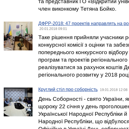
та представник ГО «Відкритий уні
член виконкому Тетяна Бойко.
ДФРР-2018: 47 проектів направлять на ро
20.01.2018 09:01
Таке рішення прийняли учасники р
конкурсної комісії з оцінки та заб
попереднього конкурсного відбору
програм та проектів регіонального
реалізуватися за рахунок коштів 
регіонального розвитку у 2018 році
Круглий стіл про соборність
19.01.2018 12:08
День Соборності - свято України, 
щороку 22 січня у день проголоше
Української Народної Республіки й
Народної Республіки, що відбулося
Офіційно в Україні День соборност