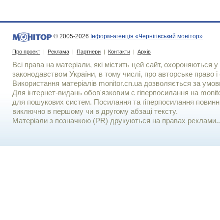
© 2005-2026
Інформ-агенція «Чернігівський монітор»
Про проект
|
Реклама
|
Партнери
|
Контакти
|
Архів
Всі права на матеріали, які містить цей сайт, охороняються у 
законодавством України, в тому числі, про авторське право і 
Використання матерiалiв monitor.cn.ua дозволяється за умов
Для iнтернет-видань обов'язковим є гiперпосилання на monito
для пошукових систем. Посилання та гіперпосилання повинні
виключно в першому чи в другому абзаці тексту.
Матеріали з позначкою (PR) друкуються на правах реклами..